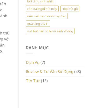
bút tặng sinh nhật
trên
các loại ngòi bút máy
Hộp bút gỗ
ho
hành
nên viết mực xanh hay đen
quà tặng 20/11
viết bút nến có bị vô sinh không
ch thú
ợp với
uản
DANH MỤC
o.
Dịch Vụ
(7)
Review & Tư Vấn Sử Dụng
(43)
Tin Tức
(13)