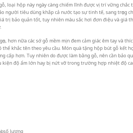
ỗ, loại hộp này ngày càng chiếm lĩnh được vị trí vững chắc 
o người tiêu dùng khắp cả nước tạo sự tinh tế, sang trọng c
á trị bảo quản tốt, tuy nhiên màu sắc hơi đơn điệu và giá t
.
 gọn, hơn nữa các sớ gỗ mềm mịn đem cảm giác êm tay và thí
ó thể khắc tên theo yêu cầu. Món quà tặng hộp bút gỗ kết h
đẳng cấp hơn. Tuy nhiên do được làm bằng gỗ, nên cần bảo q
 kiện độ ẩm lớn hay bị nứt vỡ trong trường hợp nhiệt độ ca
ọi số lượng