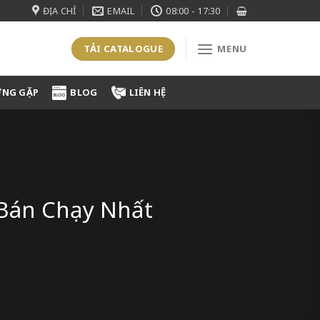
ĐỊA CHỈ
EMAIL
08:00 - 17:30
TẢI CATALOGUE
MENU
ỜNG GẶP
BLOG
LIÊN HỆ
 Bán Chạy Nhất