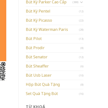
Bút Ký Parker Cao Cấp
(388)
Bút Ký Pentel
(12)
Bút Ký Picasso
(22)
Bút Ký Waterman Paris
(28)
Bút Pilot
(13)
Bút Prodir
(8)
Bút Senator
(12)
Bút Sheaffer
(6)
Bút Usb Laser
(10)
Hộp Bút Quà Tặng
(8)
Set Quà Tặng Bút
(16)
TỪ KHOÁ