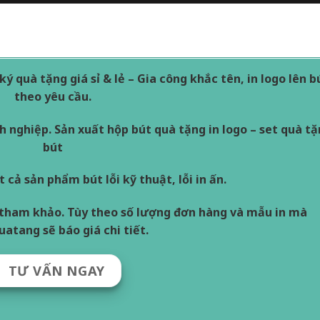
 quà tặng giá sỉ & lẻ – Gia công khắc tên, in logo lên b
theo yêu cầu.
h nghiệp. Sản xuất hộp bút quà tặng in logo – set quà t
bút
t cả sản phẩm bút lỗi kỹ thuật, lỗi in ấn.
ẻ tham khảo. Tùy theo số lượng đơn hàng và mẫu in mà
atang sẽ báo giá chi tiết.
TƯ VẤN NGAY