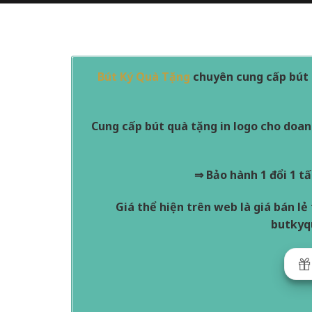
Bút Ký Quà Tặng
chuyên cung cấp bút ký
Cung cấp bút quà tặng in logo cho doan
⇒ Bảo hành 1 đổi 1 tấ
Giá thể hiện trên web là giá bán l
butkyqu