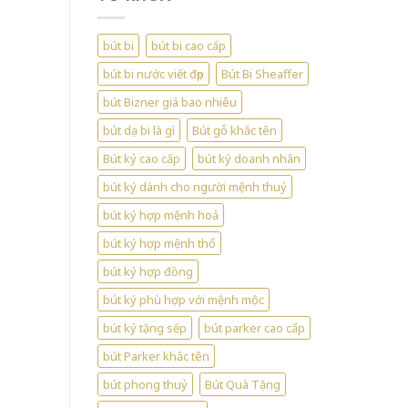
bút bi
bút bi cao cấp
bút bi nước viết đẹp
Bút Bi Sheaffer
bút Bizner giá bao nhiêu
bút dạ bi là gì
Bút gỗ khắc tên
Bút ký cao cấp
bút ký doanh nhân
bút ký dành cho người mệnh thuỷ
bút ký hợp mệnh hoả
bút ký hợp mệnh thổ
bút ký hợp đồng
bút ký phù hợp với mệnh mộc
bút ký tặng sếp
bút parker cao cấp
bút Parker khắc tên
bút phong thuỷ
Bút Quà Tặng