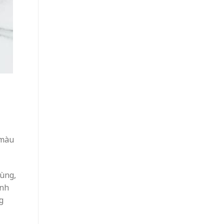
 màu
dùng,
inh
g