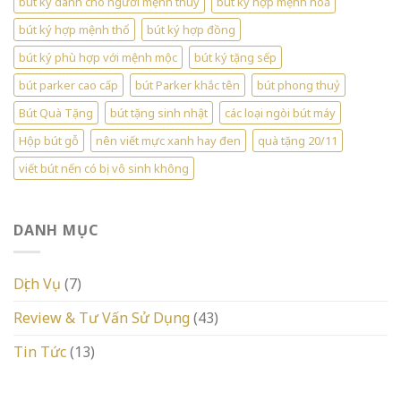
bút ký dành cho người mệnh thuỷ
bút ký hợp mệnh hoả
bút ký hợp mệnh thổ
bút ký hợp đồng
bút ký phù hợp với mệnh mộc
bút ký tặng sếp
bút parker cao cấp
bút Parker khắc tên
bút phong thuỷ
Bút Quà Tặng
bút tặng sinh nhật
các loại ngòi bút máy
Hộp bút gỗ
nên viết mực xanh hay đen
quà tặng 20/11
viết bút nến có bị vô sinh không
DANH MỤC
Dịch Vụ
(7)
Review & Tư Vấn Sử Dụng
(43)
Tin Tức
(13)