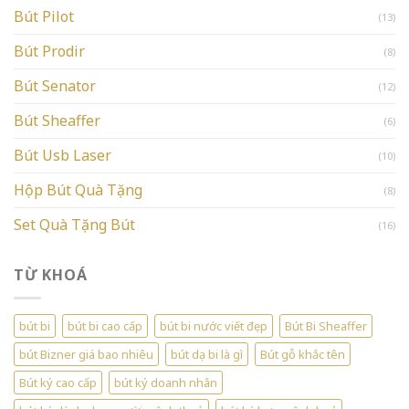
Bút Pilot
(13)
Bút Prodir
(8)
Bút Senator
(12)
Bút Sheaffer
(6)
Bút Usb Laser
(10)
Hộp Bút Quà Tặng
(8)
Set Quà Tặng Bút
(16)
TỪ KHOÁ
bút bi
bút bi cao cấp
bút bi nước viết đẹp
Bút Bi Sheaffer
bút Bizner giá bao nhiêu
bút dạ bi là gì
Bút gỗ khắc tên
Bút ký cao cấp
bút ký doanh nhân