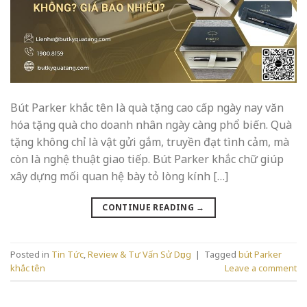
Bút Parker khắc tên là quà tặng cao cấp ngày nay văn
hóa tặng quà cho doanh nhân ngày càng phổ biến. Quà
tặng không chỉ là vật gửi gắm, truyền đạt tình cảm, mà
còn là nghệ thuật giao tiếp. Bút Parker khắc chữ giúp
xây dựng mối quan hệ bày tỏ lòng kính […]
CONTINUE READING
→
Posted in
Tin Tức
,
Review & Tư Vấn Sử Dụng
|
Tagged
bút Parker
khắc tên
Leave a comment