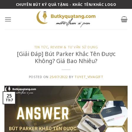
Skip
CHUYÊN BÚT KÝ QUÀ TẶNG - KHẮC TÊN/KHẮC LOGO
to
content
TIN TỨC
,
REVIEW & TƯ VẤN SỬ DỤNG
[Giải Đáp] Bút Parker Khắc Tên Được
Không? Giá Bao Nhiêu?
POSTED ON
25/07/2022
BY
TUYET_VIVAGIFT
25
Th7