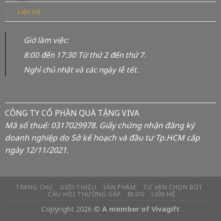
Liên hệ
Giờ làm việc:
8:00 đến 17:30 Từ thứ 2 đến thứ 7.
Nghỉ chủ nhật và các ngày lễ tết.
CÔNG TY CỔ PHẦN QUÀ TẶNG VIVA
Mã số thuế: 0317029978. Giấy chứng nhận đăng ký
doanh nghiệp do Sở kế hoạch và đầu tư Tp.HCM cấp
ngày 12/11/2021.
TRANG CHỦ
GIỚI THIỆU
SẢN PHẨM
TƯ VẤN CHỌN BÚT
CÂU HỎI THƯỜNG GẶP
BLOG
LIÊN HỆ
Copyright 2026 ©
A member of Vivagift