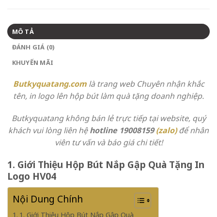
MÔ TẢ
ĐÁNH GIÁ (0)
KHUYẾN MÃI
Butkyquatang.com
là trang web Chuyên
nhận khắc
tên, in logo lên hộp bút làm quà tặng doanh nghiệp.
Butkyquatang không bán lẻ trực tiếp tại website, quý
khách vui lòng liên hệ
hotline
19008159
(zalo)
để nhân
viên tư vấn và báo giá chi tiết!
1. Giới Thiệu Hộp Bút Nắp Gập Quà Tặng In
Logo HV04
Nội Dung Chính
1. Giới Thiệu Hộp Bút Nắp Gập Quà