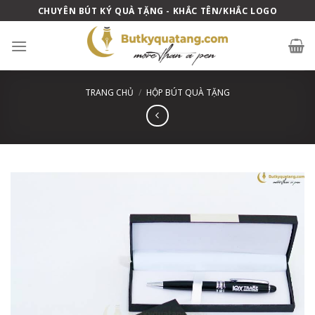
Skip
CHUYÊN BÚT KÝ QUÀ TẶNG - KHẮC TÊN/KHẮC LOGO
to
content
TRANG CHỦ
/
HỘP BÚT QUÀ TẶNG