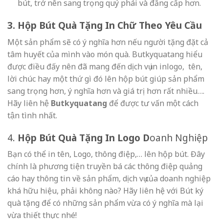
bút, trở nên sang trọng quý phái và đẳng cấp hơn.
3. Hộp Bút Quà Tặng In Chữ Theo Yêu Cầu
Một sản phẩm sẽ có ý nghĩa hơn nếu người tặng đặt cả
tâm huyết của mình vào món quà. Butkyquatang hiểu
được điều đấy nên đã mang đến dịch vụ in inlogo, tên,
lời chúc hay một thứ gì đó lên hộp bút giúp sản phẩm
sang trọng hơn, ý nghĩa hơn và giá trị hơn rất nhiều….
Hãy liên hệ
Butkyquatang
để được tư vấn một cách
tận tình nhất.
4.
Hộp Bút Quà Tặng In Logo D
oanh Nghiệp
Bạn có thể in tên, Logo, thông điệp,… lên hộp bút. Đây
chính là phương tiện truyền bá các thông điệp quảng
cáo hay thông tin về sản phẩm, dịch vụ của doanh nghiệp
khá hữu hiệu, phải không nào? Hãy liên hệ với Bút ký
quà tặng để có những sản phẩm vừa có ý nghĩa mà lại
vừa thiết thực nhé!