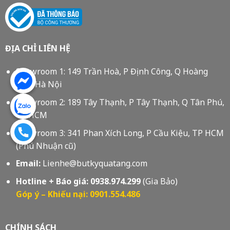
ĐỊA CHỈ LIÊN HỆ
Showroom 1: 149 Trần Hoà, P Định Công, Q Hoàng
Mai, Hà Nội
Showroom 2: 189 Tây Thạnh, P Tây Thạnh, Q Tân Phú,
Tp HCM
Showroom 3: 341 Phan Xích Long, P Cầu Kiệu, TP HCM
(Phú Nhuận cũ)
Email:
Lienhe@butkyquatang.com
Hotline + Báo giá:
0938.974.299
(Gia Bảo)
Góp ý – Khiếu nại: 0901.554.486
CHÍNH SÁCH