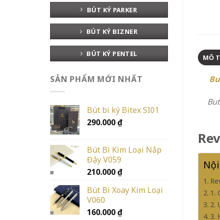
BÚT KÝ PARKER
BÚT KÝ BIZNER
BÚT KÝ PENTEL
MÔ 
Bu
SẢN PHẨM MỚI NHẤT
But
Bút bi ký Bitex SI01
290.000
₫
Rev
Bút Bi Kim Loại Nắp
Đậy V059
Nội
210.000
₫
Re
Bút Bi Xoay Kim Loại
1.
V060
2.
160.000
₫
3.