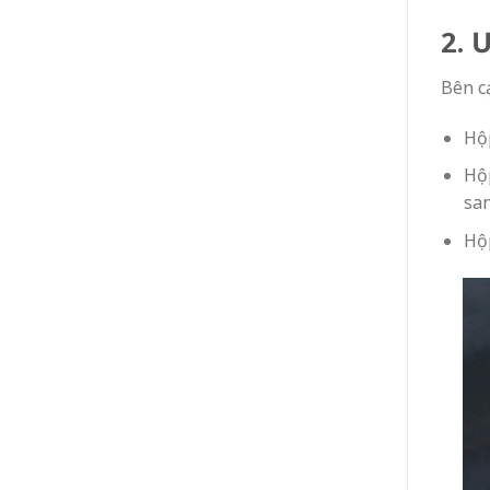
2. 
Bên c
Hộp
Hộp
san
Hộp