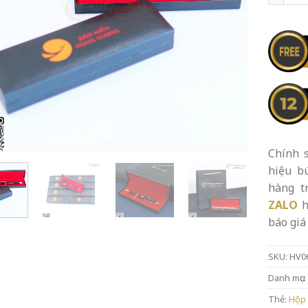
Chính s
hiệu b
hàng t
ZALO
h
báo giá 
SKU:
HV0
Danh mục:
Thẻ:
Hộp 