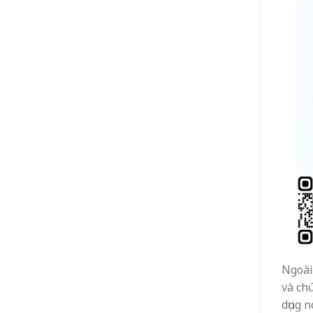
Ngoài 
và ch
dụng 