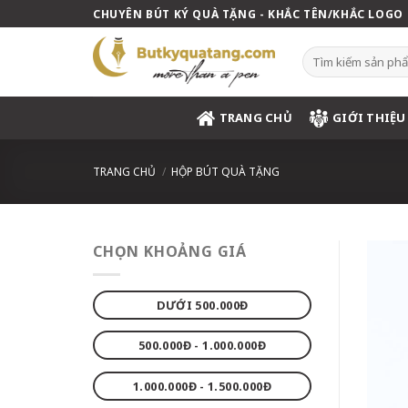
Skip
CHUYÊN BÚT KÝ QUÀ TẶNG - KHẮC TÊN/KHẮC LOGO
to
content
Tìm
kiếm:
TRANG CHỦ
GIỚI THIỆU
TRANG CHỦ
/
HỘP BÚT QUÀ TẶNG
CHỌN KHOẢNG GIÁ
DƯỚI 500.000Đ
500.000Đ - 1.000.000Đ
1.000.000Đ - 1.500.000Đ