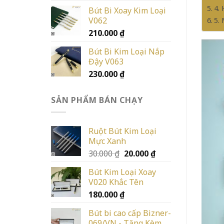
4.
Bút Bi Xoay Kim Loại
V062
5.
210.000
₫
Bút Bi Kim Loại Nắp
Đậy V063
230.000
₫
SẢN PHẨM BÁN CHẠY
Ruột Bút Kim Loại
Mực Xanh
Giá
Giá
30.000
₫
20.000
₫
gốc
hiện
Bút Kim Loại Xoay
là:
tại
V020 Khắc Tên
30.000 ₫.
là:
180.000
₫
20.000 ₫.
Bút bi cao cấp Bizner-
069/VN - Tặng Kèm