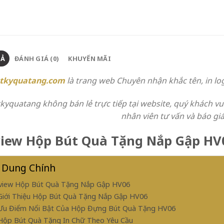
TẢ
ĐÁNH GIÁ (0)
KHUYẾN MÃI
tkyquatang.com
là trang web Chuyên
nhận khắc tên, in lo
kyquatang không bán lẻ trực tiếp tại website, quý khách vui
nhân viên tư vấn và báo giá 
iew Hộp Bút Quà Tặng Nắp Gập HV
 Dung Chính
view Hộp Bút Quà Tặng Nắp Gập HV06
 Giới Thiệu Hộp Bút Quà Tặng Nắp Gập HV06
 Ưu Điểm Nổi Bật Của Hộp Đựng Bút Quà Tặng HV06
 Hộp Bút Quà Tặng In Chữ Theo Yêu Cầu