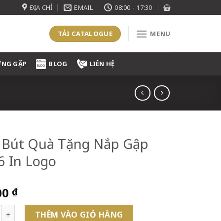
ĐỊA CHỈ
EMAIL
08:00 - 17:30
TẢI CATALOGUE
MENU
ỜNG GẶP
BLOG
LIÊN HỆ
 Bút Quà Tặng Nắp Gập
 In Logo
00
₫
 Quà Tặng Nắp Gập HV06 In Logo số lượng
THÊM VÀO GIỎ HÀNG