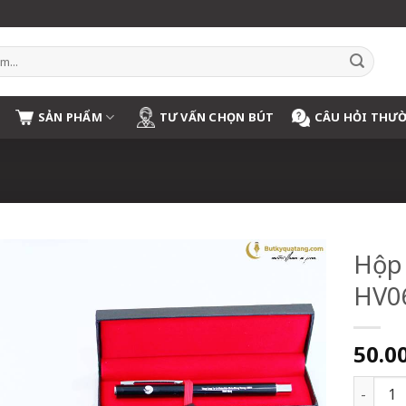
SẢN PHẨM
TƯ VẤN CHỌN BÚT
CÂU HỎI THƯ
Hộp
HV06
50.0
Hộp Bút