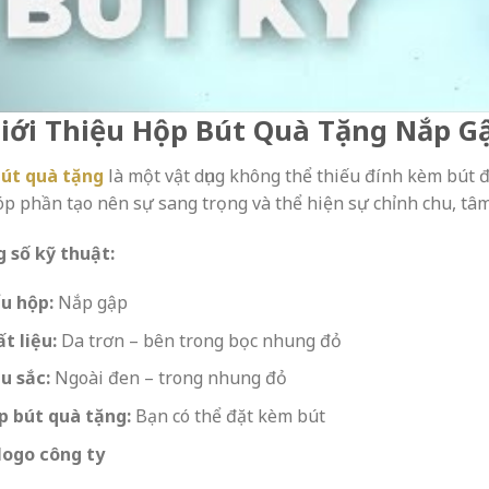
Giới Thiệu
Hộp Bút Quà Tặng Nắp G
út quà tặng
là một vật dụng không thể thiếu đính kèm bút 
Góp phần tạo nên sự sang trọng và thể hiện sự chỉnh chu, tâ
 số kỹ thuật:
ểu hộp:
Nắp gập
t liệu:
Da trơn – bên trong bọc nhung đỏ
u sắc:
Ngoài đen – trong nhung đỏ
p bút quà tặng:
Bạn có thể đặt kèm bút
logo công ty