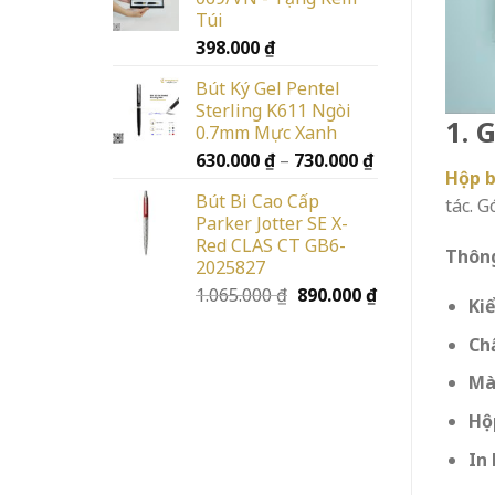
Túi
398.000
₫
Bút Ký Gel Pentel
Sterling K611 Ngòi
1. 
0.7mm Mực Xanh
Khoảng
630.000
₫
–
730.000
₫
Hộp b
giá:
Bút Bi Cao Cấp
tác. 
từ
Parker Jotter SE X-
630.000 ₫
Red CLAS CT GB6-
đến
Thông
2025827
730.000 ₫
Giá
Giá
1.065.000
₫
890.000
₫
Ki
gốc
hiện
là:
tại
Chấ
1.065.000 ₫.
là:
Mà
890.000 ₫.
Hộ
In 