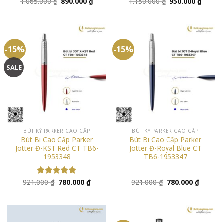
Giá
Giá
Giá
Giá
1.065.000
₫
890.000
₫
1.150.000
₫
950.000
₫
gốc
hiện
gốc
hiện
là:
tại
là:
tại
1.065.000 ₫.
là:
1.150.000 ₫.
là:
890.000 ₫.
950.00
-15%
-15%
SALE
BÚT KÝ PARKER CAO CẤP
BÚT KÝ PARKER CAO CẤP
Bút Bi Cao Cấp Parker
Bút Bi Cao Cấp Parker
Jotter Đ-KST Red CT TB6-
Jotter Đ-Royal Blue CT
1953348
TB6-1953347
Giá
Giá
Giá
Giá
921.000
₫
780.000
₫
921.000
₫
780.000
₫
Được xếp
gốc
hiện
gốc
hiện
hạng
5.00
là:
tại
là:
tại
5 sao
921.000 ₫.
là:
921.000 ₫.
là:
780.000 ₫.
780.000