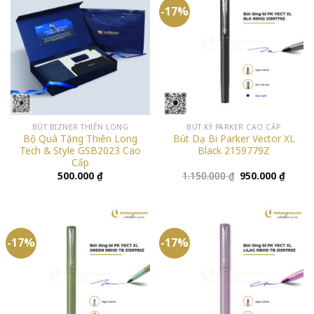
-17%
BÚT BIZNER THIÊN LONG
BÚT KÝ PARKER CAO CẤP
Bộ Quà Tặng Thiên Long
Bút Dạ Bi Parker Vector XL
Tech & Style GSB2023 Cao
Black 2159779Z
Cấp
Giá
Giá
500.000
₫
1.150.000
₫
950.000
₫
gốc
hiện
là:
tại
1.150.000 ₫.
là:
950.00
-17%
-17%