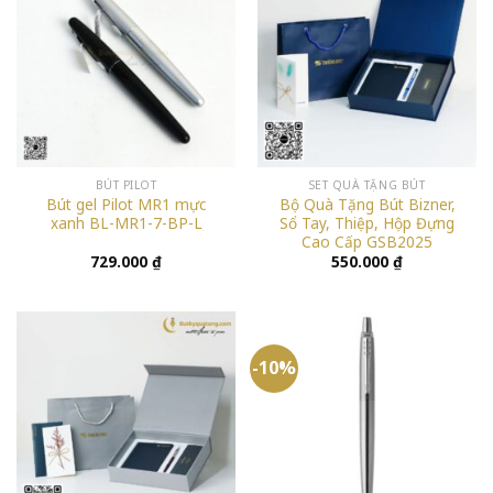
BÚT PILOT
SET QUÀ TẶNG BÚT
Bút gel Pilot MR1 mực
Bộ Quà Tặng Bút Bizner,
xanh BL-MR1-7-BP-L
Sổ Tay, Thiệp, Hộp Đựng
Cao Cấp GSB2025
729.000
₫
550.000
₫
-10%