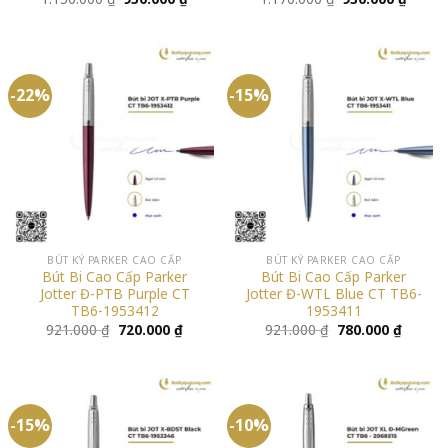
gốc
hiện
gốc
hiện
là:
tại
là:
tại
1.150.000 ₫.
là:
1.170.000 ₫.
là:
950.000 ₫.
930.00
-22%
-15%
BÚT KÝ PARKER CAO CẤP
BÚT KÝ PARKER CAO CẤP
Bút Bi Cao Cấp Parker
Bút Bi Cao Cấp Parker
Jotter Đ-PTB Purple CT
Jotter Đ-WTL Blue CT TB6-
TB6-1953412
1953411
Giá
Giá
Giá
Giá
921.000
₫
720.000
₫
921.000
₫
780.000
₫
gốc
hiện
gốc
hiện
là:
tại
là:
tại
921.000 ₫.
là:
921.000 ₫.
là:
720.000 ₫.
780.000
-15%
-10%