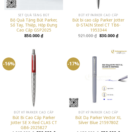
SET QUÀ TẶNG BÚT
BÚT KÝ PARKER CAO CẤP
Bộ Quà Tặng Bút Parker,
Bút bi cao cấp Parker Jotter
Sổ Tay, Thiệp, Hộp Đựng
Đ-STAIN Steel CT TB6-
Cao Cấp GSP2025
1953344
Giá
Giá
850.000
₫
921.000
₫
830.000
₫
gốc
hiện
là:
tại
921.000 ₫.
là:
830.000
-16%
-17%
BÚT KÝ PARKER CAO CẤP
BÚT KÝ PARKER CAO CẤP
Bút Bi Cao Cấp Parker
Bút Dạ Parker Vector XL
Jotter SE X-Red CLAS CT
Silver Blue 2159780Z
GB6-2025827