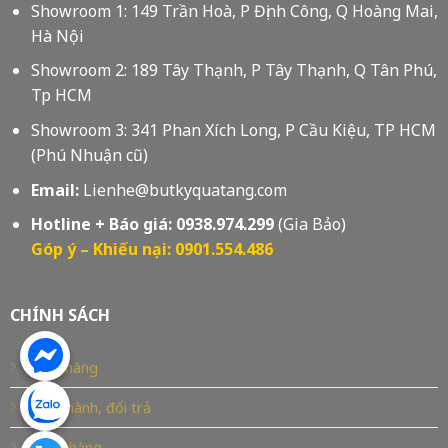
Showroom 1: 149 Trần Hoà, P Định Công, Q Hoàng Mai,
Hà Nội
Showroom 2: 189 Tây Thạnh, P Tây Thạnh, Q Tân Phú,
Tp HCM
Showroom 3: 341 Phan Xích Long, P Cầu Kiệu, TP HCM
(Phú Nhuận cũ)
Email:
Lienhe@butkyquatang.com
Hotline + Báo giá:
0938.974.299
(Gia Bảo)
Góp ý – Khiếu nại: 0901.554.486
CHÍNH SÁCH
Bán hàng
Bảo hành, đổi trả
Giao hàng