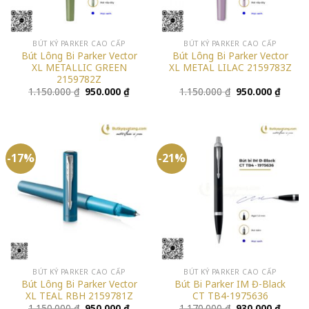
BÚT KÝ PARKER CAO CẤP
BÚT KÝ PARKER CAO CẤP
Bút Lông Bi Parker Vector
Bút Lông Bi Parker Vector
XL METALLIC GREEN
XL METAL LILAC 2159783Z
2159782Z
Giá
Giá
Giá
Giá
1.150.000
₫
950.000
₫
1.150.000
₫
950.000
₫
gốc
hiện
gốc
hiện
là:
tại
là:
tại
1.150.000 ₫.
là:
1.150.000 ₫.
là:
950.000 ₫.
950.00
-17%
-21%
BÚT KÝ PARKER CAO CẤP
BÚT KÝ PARKER CAO CẤP
Bút Lông Bi Parker Vector
Bút Bi Parker IM Đ-Black
XL TEAL RBH 2159781Z
CT TB4-1975636
Giá
Giá
Giá
Giá
1.150.000
₫
950.000
₫
1.170.000
₫
930.000
₫