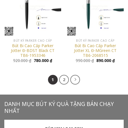
BÚT KÝ PARKER CAO CẤP
BÚT KÝ PARKER CAO CẤP
Bút Bi Cao Cấp Parker
Bút Bi Cao Cấp Parker
Jotter Đ-BDST Black CT
Jotter XL Đ-MGreen CT
TB6-1953346
TB6-2068515
Giá
Giá
Giá
Giá
920.000
₫
780.000
₫
990.000
₫
890.000
₫
gốc
hiện
gốc
hiện
là:
tại
là:
tại
920.000 ₫.
là:
990.000 ₫.
là:
780.000 ₫.
890.000
1
2
DANH MỤC BÚT KÝ QUÀ TẶNG BÁN CHẠY
NHẤT