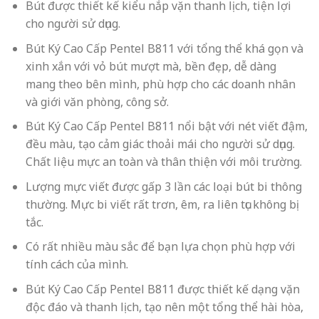
Bút được thiết kế kiểu nắp vặn thanh lịch, tiện lợi
cho người sử dụng.
Bút Ký Cao Cấp Pentel B811 với t
ổng thể khá gọn và
xinh xắn với vỏ bút mượt mà, bền đẹp, dễ dàng
mang theo bên mình, phù hợp cho các doanh nhân
và giới văn phòng, công sở.
Bút Ký Cao Cấp Pentel B811 nổi bật với n
ét viết đậm,
đều màu, tạo cảm giác thoải mái cho người sử dụng.
Chất liệu mực an toàn và thân thiện với môi trường.
Lượng mực viết được gấp 3 lần các loại bút bi thông
thường. Mực bi viết rất trơn, êm, ra liên tục không bị
tắc.
Có rất nhiều màu sắc để bạn lựa chọn phù hợp với
tính cách của mình.
Bút Ký Cao Cấp Pentel B811 được thiết kế dạng vặn
độc đáo và thanh lịch, tạo nên một tổng thể hài hòa,