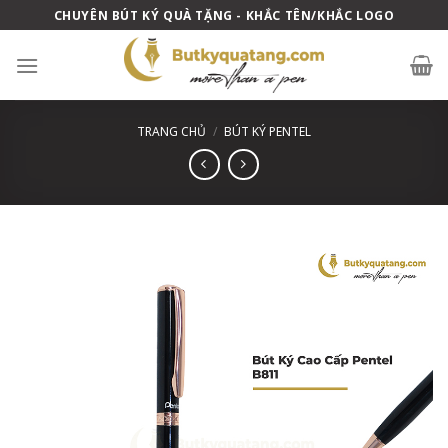
Skip
CHUYÊN BÚT KÝ QUÀ TẶNG - KHẮC TÊN/KHẮC LOGO
to
content
TRANG CHỦ
/
BÚT KÝ PENTEL