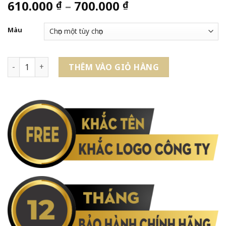
Khoảng
610.000
–
700.000
₫
₫
giá:
từ
Màu
610.000 ₫
đến
Bút Ký Cao Cấp Pentel B811 Ngòi 0.8mm Mực Xanh số lượng
700.000 ₫
THÊM VÀO GIỎ HÀNG