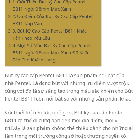
1. Giới Thiệu Bút Ký Cao Cấp Pentel
B811 Ngòi 0.8mm Mực Xanh
2. Ưu Điểm Của Bút Ký Cao Cấp Pentel
B811 Nắp Vặn
3. Bút Ký Cao Cấp Pentel B811 Khắc
Tên Theo Yêu Cầu
4. Một Số Mẫu Bút Ký Cao Cấp Pentel
B811 Ngòi 0.8mm Mực Xanh Đã Khắc
Tên Cho Khách Hàng
Bút ký cao cấp Pentel B811 là sản phẩm nổi bật của
nhà Pentel. Là dòng bút với những ưu điểm vượt trội,
cùng với đó là sự sáng tạo trong màu sắc khiến cho Bút
Pentel B811 luôn nổi bật so với những sản phẩm khác.
Với thiết kế tiện lợi, nhỏ gọn, Bút ký cao cấp Pentel
B811 có thể đi cùng bạn đến mọi địa điểm, mọi vị
trí.Đây là sản phẩm không thể thiếu dành cho những ai
làm trong môi trường công sở hoặc thường xuyên có