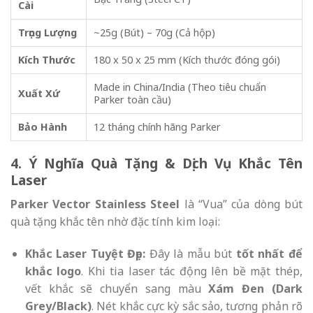
Cài
Trọng Lượng
~25g (Bút) – 70g (Cả hộp)
Kích Thước
180 x 50 x 25 mm (Kích thước đóng gói)
Made in China/India (Theo tiêu chuẩn
Xuất Xứ
Parker toàn cầu)
Bảo Hành
12 tháng chính hãng Parker
4. Ý Nghĩa Quà Tặng & Dịch Vụ Khắc Tên
Laser
Parker Vector Stainless Steel
là “Vua” của dòng bút
quà tặng khắc tên nhờ đặc tính kim loại:
Khắc Laser Tuyệt Đẹp:
Đây là mẫu bút
tốt nhất để
khắc logo
. Khi tia laser tác động lên bề mặt thép,
vết khắc sẽ chuyển sang màu
Xám Đen (Dark
Grey/Black)
. Nét khắc cực kỳ sắc sảo, tương phản rõ