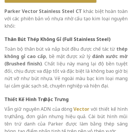
Parker Vector Stainless Steel CT
khác biệt hoàn toàn
với các phiên bản vỏ nhựa nhờ cấu tạo kim loại nguyên
khối:
Thân Bút Thép Không Gỉ (Full Stainless Steel)
Toàn bộ thân bút và nắp bút đều được chế tác từ
thép
không gỉ cao cấp
, bề mặt được xử lý
đánh xước mờ
(Brushed finish)
. Chất liệu này mang lại độ bền tuyệt
đối, chịu được va đập tốt và đặc biệt là không bao giờ bị
nứt vỡ như bút nhựa. Vẻ ngoài màu bạc kim loại mang
lại cảm giác sạch sẽ, chuyên nghiệp và hiện đại.
Thiết Kế Hình Trụ Đặc Trưng
Vẫn giữ nguyên ADN của dòng
Vector
với thiết kế hình
trụ thẳng, đơn giản nhưng hiệu quả. Cài bút hình mũi
tên trứ danh của Parker được làm bằng thép sáng
bóng, tạo điểm nhấn tinh tế trên nền vỏ thép xước.