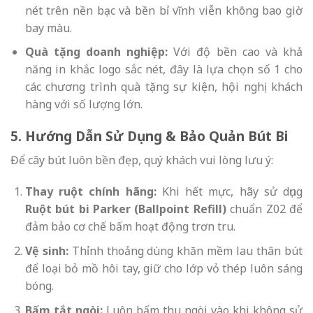
nét trên nền bạc và bền bỉ vĩnh viễn không bao giờ
bay màu.
Quà tặng doanh nghiệp:
Với độ bền cao và khả
năng in khắc logo sắc nét, đây là lựa chọn số 1 cho
các chương trình quà tặng sự kiện, hội nghị khách
hàng với số lượng lớn.
5. Hướng Dẫn Sử Dụng & Bảo Quản Bút Bi
Để cây bút luôn bền đẹp, quý khách vui lòng lưu ý:
Thay ruột chính hãng:
Khi hết mực, hãy sử dụng
Ruột bút bi Parker (Ballpoint Refill)
chuẩn Z02 để
đảm bảo cơ chế bấm hoạt động trơn tru.
Vệ sinh:
Thỉnh thoảng dùng khăn mềm lau thân bút
để loại bỏ mồ hôi tay, giữ cho lớp vỏ thép luôn sáng
bóng.
Bấm tắt ngòi:
Luôn bấm thu ngòi vào khi không sử