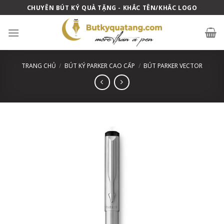
Skip
CHUYÊN BÚT KÝ QUÀ TẶNG - KHẮC TÊN/KHẮC LOGO
to
content
TRANG CHỦ
/
BÚT KÝ PARKER CAO CẤP
/
BÚT PARKER VECTOR