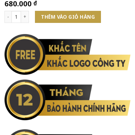
680.000
₫
Bút Bi Cao Cấp Parker Vector X-STAIN Steel TB6-S0029780 
THÊM VÀO GIỎ HÀNG