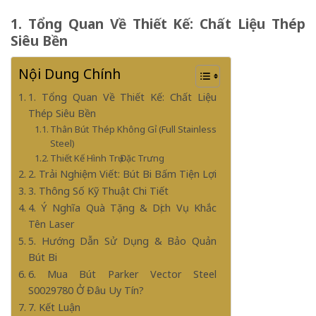
1. Tổng Quan Về Thiết Kế: Chất Liệu Thép
Siêu Bền
Nội Dung Chính
1. Tổng Quan Về Thiết Kế: Chất Liệu
Thép Siêu Bền
Thân Bút Thép Không Gỉ (Full Stainless
Steel)
Thiết Kế Hình Trụ Đặc Trưng
2. Trải Nghiệm Viết: Bút Bi Bấm Tiện Lợi
3. Thông Số Kỹ Thuật Chi Tiết
4. Ý Nghĩa Quà Tặng & Dịch Vụ Khắc
Tên Laser
5. Hướng Dẫn Sử Dụng & Bảo Quản
Bút Bi
6. Mua Bút Parker Vector Steel
S0029780 Ở Đâu Uy Tín?
7. Kết Luận