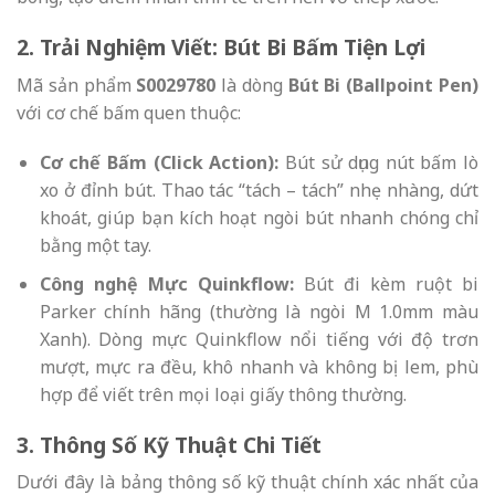
2. Trải Nghiệm Viết: Bút Bi Bấm Tiện Lợi
Mã sản phẩm
S0029780
là dòng
Bút Bi (Ballpoint Pen)
với cơ chế bấm quen thuộc:
Cơ chế Bấm (Click Action):
Bút sử dụng nút bấm lò
xo ở đỉnh bút. Thao tác “tách – tách” nhẹ nhàng, dứt
khoát, giúp bạn kích hoạt ngòi bút nhanh chóng chỉ
bằng một tay.
Công nghệ Mực Quinkflow:
Bút đi kèm ruột bi
Parker chính hãng (thường là ngòi M 1.0mm màu
Xanh). Dòng mực Quinkflow nổi tiếng với độ trơn
mượt, mực ra đều, khô nhanh và không bị lem, phù
hợp để viết trên mọi loại giấy thông thường.
3. Thông Số Kỹ Thuật Chi Tiết
Dưới đây là bảng thông số kỹ thuật chính xác nhất của