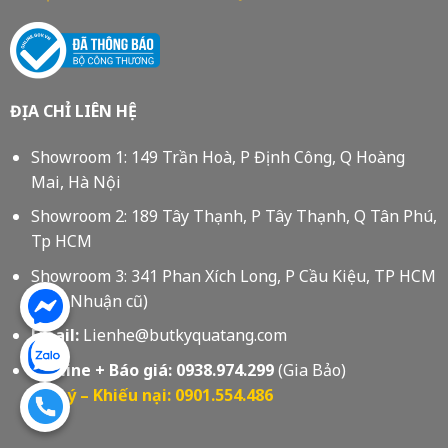
ĐỊA CHỈ LIÊN HỆ
Showroom 1: 149 Trần Hoà, P Định Công, Q Hoàng
Mai, Hà Nội
Showroom 2: 189 Tây Thạnh, P Tây Thạnh, Q Tân Phú,
Tp HCM
Showroom 3: 341 Phan Xích Long, P Cầu Kiệu, TP HCM
(Phú Nhuận cũ)
Email:
Lienhe@butkyquatang.com
Hotline + Báo giá:
0938.974.299
(Gia Bảo)
Góp ý – Khiếu nại: 0901.554.486