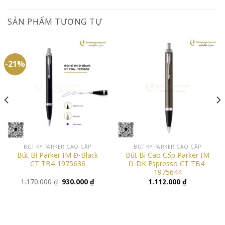
SẢN PHẨM TƯƠNG TỰ
-21%
BÚT KÝ PARKER CAO CẤP
BÚT KÝ PARKER CAO CẤP
Bút Bi Parker IM Đ-Black
Bút Bi Cao Cấp Parker IM
CT TB4-1975636
Đ-DK Espresso CT TB4-
1975644
Giá
Giá
1.170.000
₫
930.000
₫
1.112.000
₫
gốc
hiện
là:
tại
1.170.000 ₫.
là:
930.000 ₫.