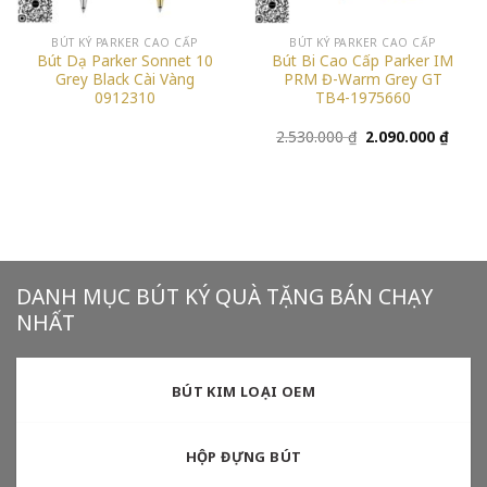
BÚT KÝ PARKER CAO CẤP
BÚT KÝ PARKER CAO CẤP
Bút Dạ Parker Sonnet 10
Bút Bi Cao Cấp Parker IM
Grey Black Cài Vàng
PRM Đ-Warm Grey GT
0912310
TB4-1975660
Giá
Giá
2.530.000
₫
2.090.000
₫
gốc
hiện
là:
tại
2.530.000 ₫.
là:
2.090
DANH MỤC BÚT KÝ QUÀ TẶNG BÁN CHẠY
NHẤT
BÚT KIM LOẠI OEM
HỘP ĐỰNG BÚT