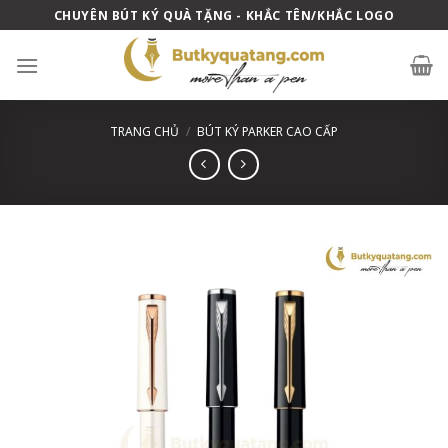
Skip
CHUYÊN BÚT KÝ QUÀ TẶNG - KHẮC TÊN/KHẮC LOGO
to
content
TRANG CHỦ
/
BÚT KÝ PARKER CAO CẤP