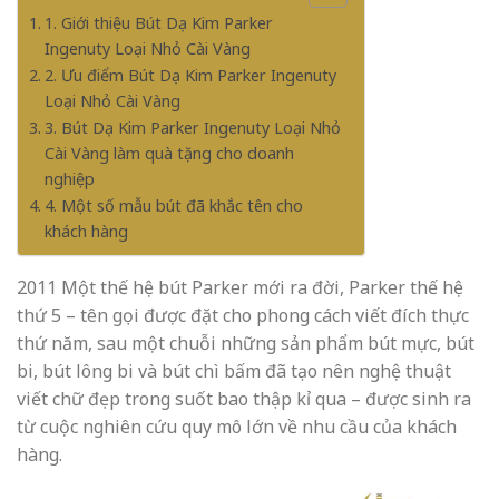
1. Giới thiệu Bút Dạ Kim Parker
Ingenuty Loại Nhỏ Cài Vàng
2. Ưu điểm Bút Dạ Kim Parker Ingenuty
Loại Nhỏ Cài Vàng
3. Bút Dạ Kim Parker Ingenuty Loại Nhỏ
Cài Vàng làm quà tặng cho doanh
nghiệp
4. Một số mẫu bút đã khắc tên cho
khách hàng
2011 Một thế hệ bút Parker mới ra đời, Parker thế hệ
thứ 5 – tên gọi được đặt cho phong cách viết đích thực
thứ năm, sau một chuỗi những sản phẩm bút mực, bút
bi, bút lông bi và bút chì bấm đã tạo nên nghệ thuật
viết chữ đẹp trong suốt bao thập kỉ qua – được sinh ra
từ cuộc nghiên cứu quy mô lớn về nhu cầu của khách
hàng.