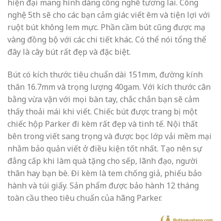
hiện đại mang hình dáng công nghê tương lai. Công
nghệ 5th sẽ cho các bạn cảm giác viết êm và tiện lợi với
ruột bút không lem mực. Phần cầm bút cũng được mạ
vàng đồng bộ với các chi tiết khác. Có thể nói tổng thể
đây là cây bút rất đẹp và đặc biệt.
Bút có kích thước tiêu chuẩn dài 151mm, đường kính
thân 16.7mm và trọng lượng 40gam. Với kích thước cân
bằng vừa vặn với mọi bàn tay, chắc chắn bạn sẽ cảm
thấy thoải mái khi viết. Chiếc bút được trang bị một
chiếc hộp Parker đi kèm rất đẹp và tinh tế. Nội thất
bên trong viết sang trọng và được bọc lớp vải mềm mại
nhằm bảo quản viết ở điều kiện tốt nhất. Tạo nên sự
đẳng cấp khi làm quà tặng cho sếp, lãnh đạo, người
thân hay bạn bè. Đi kèm là tem chống giả, phiếu bảo
hành và túi giấy. Sản phẩm được bảo hành 12 tháng
toàn cầu theo tiêu chuẩn của hãng Parker.