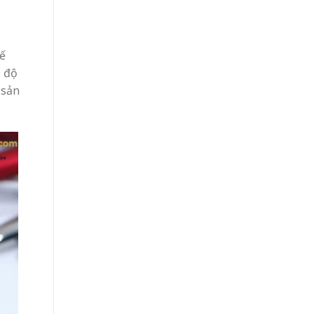
kế
o độ
 sản