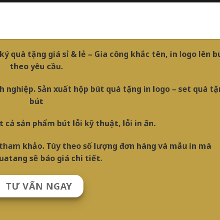
 quà tặng giá sỉ & lẻ – Gia công khắc tên, in logo lên b
theo yêu cầu.
h nghiệp. Sản xuất hộp bút quà tặng in logo – set quà t
bút
t cả sản phẩm bút lỗi kỹ thuật, lỗi in ấn.
ẻ tham khảo. Tùy theo số lượng đơn hàng và mẫu in mà
atang sẽ báo giá chi tiết.
TƯ VẤN NGAY