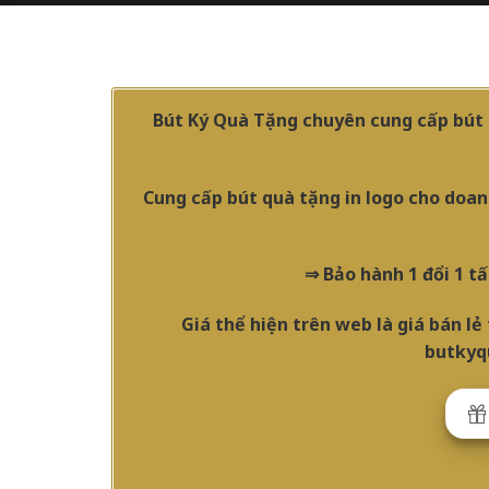
Bút Ký Quà Tặng chuyên cung cấp bút ký
Cung cấp bút quà tặng in logo cho doan
⇒ Bảo hành 1 đổi 1 tấ
Giá thể hiện trên web là giá bán l
butkyqu