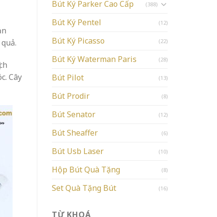
Bút Ký Parker Cao Cấp
(388)
Bút Ký Pentel
(12)
ản
Bút Ký Picasso
 quả.
(22)
Bút Ký Waterman Paris
(28)
ịch
c. Cây
Bút Pilot
(13)
Bút Prodir
(8)
Bút Senator
(12)
Bút Sheaffer
(6)
Bút Usb Laser
(10)
Hộp Bút Quà Tặng
(8)
Set Quà Tặng Bút
(16)
TỪ KHOÁ