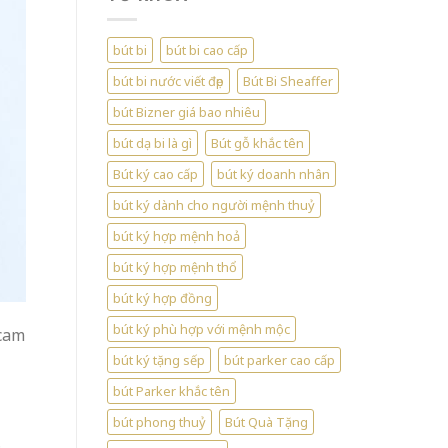
bút bi
bút bi cao cấp
bút bi nước viết đẹp
Bút Bi Sheaffer
bút Bizner giá bao nhiêu
bút dạ bi là gì
Bút gỗ khắc tên
Bút ký cao cấp
bút ký doanh nhân
bút ký dành cho người mệnh thuỷ
bút ký hợp mệnh hoả
bút ký hợp mệnh thổ
bút ký hợp đồng
bút ký phù hợp với mệnh mộc
 cam
bút ký tặng sếp
bút parker cao cấp
bút Parker khắc tên
bút phong thuỷ
Bút Quà Tặng