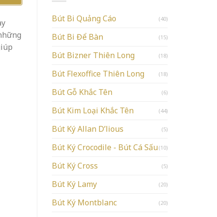
Bút Bi Quảng Cáo
(40)
ay
 những
Bút Bi Để Bàn
(15)
giúp
Bút Bizner Thiên Long
(18)
Bút Flexoffice Thiên Long
(18)
Bút Gỗ Khắc Tên
(6)
Bút Kim Loại Khắc Tên
(44)
Bút Ký Allan D’lious
(5)
Bút Ký Crocodile - Bút Cá Sấu
(10)
Bút Ký Cross
(5)
Bút Ký Lamy
(20)
Bút Ký Montblanc
(20)