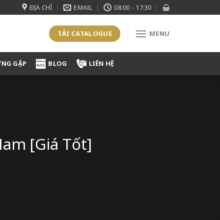
ĐỊA CHỈ
EMAIL
08:00 - 17:30
TẢI CATALOGUE
MENU
ỜNG GẶP
BLOG
LIÊN HỆ
Nam [Giá Tốt]