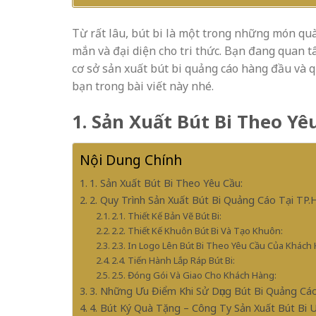
Từ rất lâu, bút bi là một trong những món quà
mắn và đại diện cho tri thức. Bạn đang quan 
cơ sở sản xuất bút bi quảng cáo hàng đầu và q
bạn trong bài viết này nhé.
1. Sản Xuất Bút Bi Theo Yê
Nội Dung Chính
1. Sản Xuất Bút Bi Theo Yêu Cầu:
2. Quy Trình Sản Xuất Bút Bi Quảng Cáo Tại TP.
2.1. Thiết Kế Bản Vẽ Bút Bi:
2.2. Thiết Kế Khuôn Bút Bi Và Tạo Khuôn:
2.3. In Logo Lên Bút Bi Theo Yêu Cầu Của Khách
2.4. Tiến Hành Lắp Ráp Bút Bi:
2.5. Đóng Gói Và Giao Cho Khách Hàng:
3. Những Ưu Điểm Khi Sử Dụng Bút Bi Quảng Cáo
4. Bút Ký Quà Tặng – Công Ty Sản Xuất Bút Bi Uy