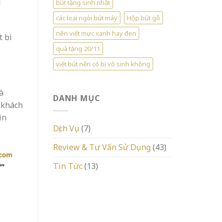
i
bút tặng sinh nhật
các loại ngòi bút máy
Hộp bút gỗ
nên viết mực xanh hay đen
t bi
quà tặng 20/11
viết bút nến có bị vô sinh không
à
DANH MỤC
 khách
in
Dịch Vụ
(7)
Review & Tư Vấn Sử Dụng
(43)
Tin Tức
(13)