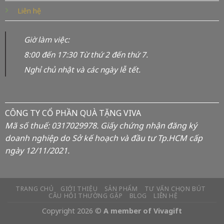
Liên hệ
Giờ làm việc:
8:00 đến 17:30 Từ thứ 2 đến thứ 7.
Nghỉ chủ nhật và các ngày lễ tết.
CÔNG TY CỔ PHẦN QUÀ TẶNG VIVA
Mã số thuế: 0317029978. Giấy chứng nhận đăng ký
doanh nghiệp do Sở kế hoạch và đầu tư Tp.HCM cấp
ngày 12/11/2021.
TRANG CHỦ
GIỚI THIỆU
SẢN PHẨM
TƯ VẤN CHỌN BÚT
CÂU HỎI THƯỜNG GẶP
BLOG
LIÊN HỆ
Copyright 2026 ©
A member of Vivagift