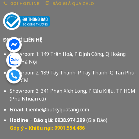
GỌI HOTLINE
BÁO GIÁ QUA ZALO
ĐỊA CHỈ LIÊN HỆ
Showroom 1: 149 Trần Hoà, P Định Công, Q Hoàng
Mai, Hà Nội
Showroom 2: 189 Tây Thạnh, P Tây Thạnh, Q Tân Phú,
Tp HCM
Showroom 3: 341 Phan Xích Long, P Cầu Kiệu, TP HCM
(Phú Nhuận cũ)
Email:
Lienhe@butkyquatang.com
Hotline + Báo giá:
0938.974.299
(Gia Bảo)
Góp ý – Khiếu nại: 0901.554.486