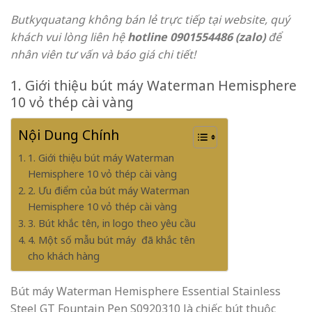
Butkyquatang không bán lẻ trực tiếp tại website, quý
khách vui lòng liên hệ
hotline 0901554486 (zalo)
để
nhân viên tư vấn và báo giá chi tiết!
1. Giới thiệu bút máy Waterman Hemisphere
10 vỏ thép cài vàng
Nội Dung Chính
1. Giới thiệu bút máy Waterman
Hemisphere 10 vỏ thép cài vàng
2. Ưu điểm của bút máy Waterman
Hemisphere 10 vỏ thép cài vàng
3. Bút khắc tên, in logo theo yêu cầu
4. Một số mẫu bút máy đã khắc tên
cho khách hàng
Bút máy Waterman Hemisphere Essential Stainless
Steel GT Fountain Pen S0920310 là chiếc bút thuộc