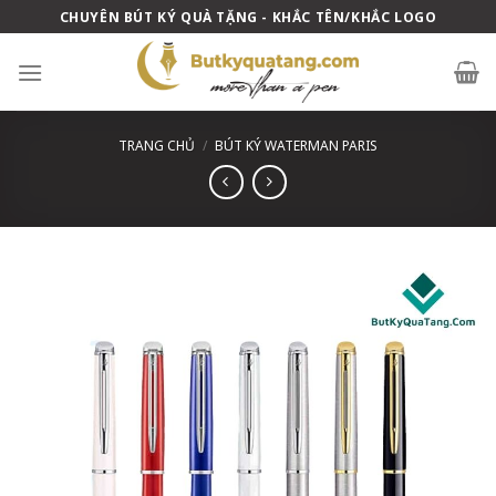
Skip
CHUYÊN BÚT KÝ QUÀ TẶNG - KHẮC TÊN/KHẮC LOGO
to
content
TRANG CHỦ
/
BÚT KÝ WATERMAN PARIS