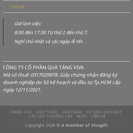
Liên hệ
Giờ làm việc:
8:00 đến 17:30 Từ thứ 2 đến thứ 7.
Nghỉ chủ nhật và các ngày lễ tết.
CÔNG TY CỔ PHẦN QUÀ TẶNG VIVA
Mã số thuế: 0317029978. Giấy chứng nhận đăng ký
doanh nghiệp do Sở kế hoạch và đầu tư Tp.HCM cấp
ngày 12/11/2021.
TRANG CHỦ
GIỚI THIỆU
SẢN PHẨM
TƯ VẤN CHỌN BÚT
CÂU HỎI THƯỜNG GẶP
BLOG
LIÊN HỆ
Copyright 2026 ©
A member of Vivagift