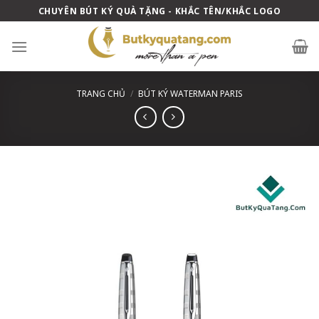
Skip
CHUYÊN BÚT KÝ QUÀ TẶNG - KHẮC TÊN/KHẮC LOGO
to
content
TRANG CHỦ
/
BÚT KÝ WATERMAN PARIS