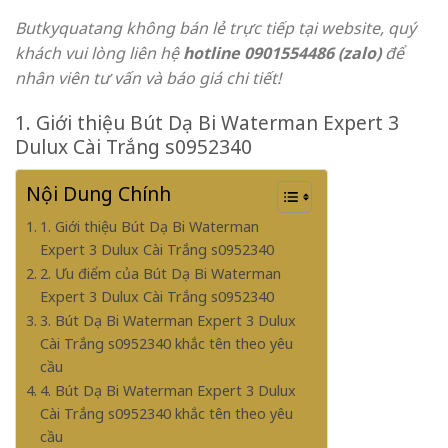
Butkyquatang không bán lẻ trực tiếp tại website, quý
khách vui lòng liên hệ
hotline 0901554486 (zalo)
để
nhân viên tư vấn và báo giá chi tiết!
1. Giới thiệu Bút Dạ Bi Waterman Expert 3
Dulux Cài Trắng s0952340
Nội Dung Chính
1. Giới thiệu Bút Dạ Bi Waterman
Expert 3 Dulux Cài Trắng s0952340
2. Ưu điểm của Bút Dạ Bi Waterman
Expert 3 Dulux Cài Trắng s0952340
3. Bút Dạ Bi Waterman Expert 3 Dulux
Cài Trắng s0952340 khắc tên theo yêu
cầu
4. Bút Dạ Bi Waterman Expert 3 Dulux
Cài Trắng s0952340 khắc tên theo yêu
cầu