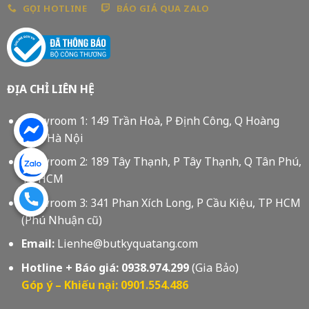
GỌI HOTLINE
BÁO GIÁ QUA ZALO
ĐỊA CHỈ LIÊN HỆ
Showroom 1: 149 Trần Hoà, P Định Công, Q Hoàng
Mai, Hà Nội
Showroom 2: 189 Tây Thạnh, P Tây Thạnh, Q Tân Phú,
Tp HCM
Showroom 3: 341 Phan Xích Long, P Cầu Kiệu, TP HCM
(Phú Nhuận cũ)
Email:
Lienhe@butkyquatang.com
Hotline + Báo giá:
0938.974.299
(Gia Bảo)
Góp ý – Khiếu nại: 0901.554.486