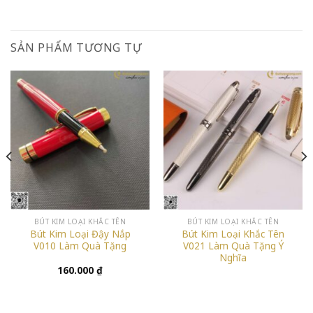
SẢN PHẨM TƯƠNG TỰ
BÚT KIM LOẠI KHẮC TÊN
BÚT KIM LOẠI KHẮC TÊN
Bút Kim Loại Đậy Nắp
Bút Kim Loại Khắc Tên
V010 Làm Quà Tặng
V021 Làm Quà Tặng Ý
Nghĩa
160.000
₫