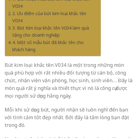
V034
2. Ưu điểm của bút kim loại khắc tên
V034
3. Bút Kim loại khắc tên V034 làm quà
tặng cho doanh nghiệp
4. Một số mẫu bút đã khắc tên cho
khách hàng
Bút kim loại khắc tên V034 là một trong những món
quà phù hợp với rất nhiều đối tượng từ cán bộ, công
chức, nhân viên văn phòng, học sinh, sinh viên…. Đây là
món quà rất ý nghĩa và thiết thực vì nó là công cụ được
mọi người sử dụng hằng ngày.
Mỗi khi sử dụng bút, người nhận sẽ luôn nghĩ đến bạn
với tình cảm tốt đẹp nhất. Bởi đấy là tấm lòng bạn đặt
trong đó.