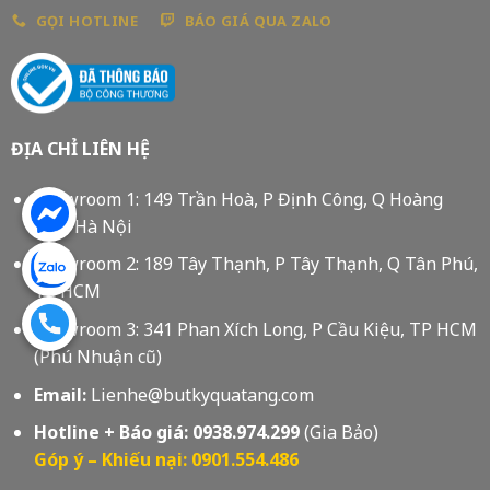
GỌI HOTLINE
BÁO GIÁ QUA ZALO
ĐỊA CHỈ LIÊN HỆ
Showroom 1: 149 Trần Hoà, P Định Công, Q Hoàng
Mai, Hà Nội
Showroom 2: 189 Tây Thạnh, P Tây Thạnh, Q Tân Phú,
Tp HCM
Showroom 3: 341 Phan Xích Long, P Cầu Kiệu, TP HCM
(Phú Nhuận cũ)
Email:
Lienhe@butkyquatang.com
Hotline + Báo giá:
0938.974.299
(Gia Bảo)
Góp ý – Khiếu nại: 0901.554.486