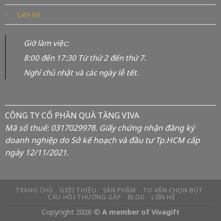
Liên hệ
Giờ làm việc:
8:00 đến 17:30 Từ thứ 2 đến thứ 7.
Nghỉ chủ nhật và các ngày lễ tết.
CÔNG TY CỔ PHẦN QUÀ TẶNG VIVA
Mã số thuế: 0317029978. Giấy chứng nhận đăng ký
doanh nghiệp do Sở kế hoạch và đầu tư Tp.HCM cấp
ngày 12/11/2021.
TRANG CHỦ
GIỚI THIỆU
SẢN PHẨM
TƯ VẤN CHỌN BÚT
CÂU HỎI THƯỜNG GẶP
BLOG
LIÊN HỆ
Copyright 2026 ©
A member of Vivagift