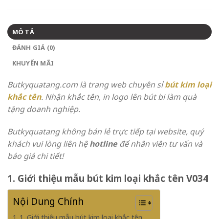
MÔ TẢ
ĐÁNH GIÁ (0)
KHUYẾN MÃI
Butkyquatang.com là trang web chuyên sỉ
bút kim loại
khắc tên
. Nhận khắc tên, in logo lên bút bi làm quà
tặng doanh nghiệp.
Butkyquatang không bán lẻ trực tiếp tại website, quý
khách vui lòng liên hệ
hotline
để nhân viên tư vấn và
báo giá chi tiết!
1. Giới thiệu mẫu bút kim loại khắc tên V034
Nội Dung Chính
1. Giới thiệu mẫu bút kim loại khắc tên