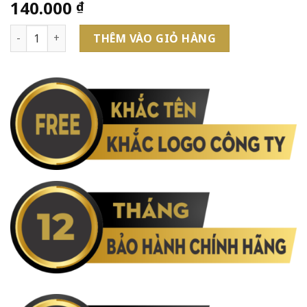
140.000
₫
Bút Kim Loại Nắp Đậy Khắc Tên V016 Theo Yêu Cầu số lượn
THÊM VÀO GIỎ HÀNG