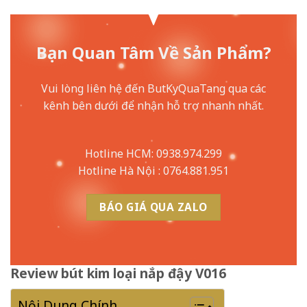
Bạn Quan Tâm Về Sản Phẩm?
Vui lòng liên hệ đến ButKyQuaTang qua các
kênh bên dưới để nhận hỗ trợ nhanh nhất.
Hotline HCM: 0938.974.299
Hotline Hà Nội : 0764.881.951
BÁO GIÁ QUA ZALO
Review bút kim loại nắp đậy V016
Nội Dung Chính