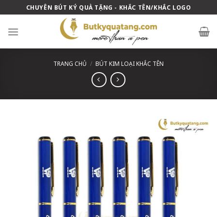
Skip
CHUYÊN BÚT KÝ QUÀ TẶNG - KHẮC TÊN/KHẮC LOGO
to
content
TRANG CHỦ
/
BÚT KIM LOẠI KHẮC TÊN