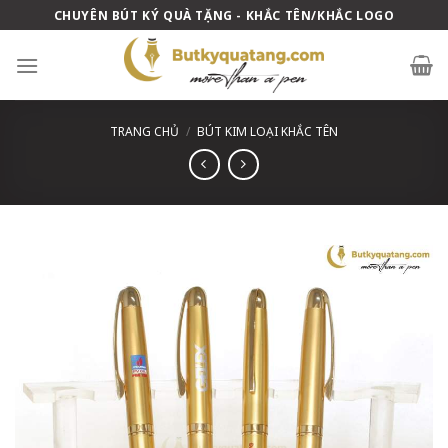
Skip
CHUYÊN BÚT KÝ QUÀ TẶNG - KHẮC TÊN/KHẮC LOGO
to
content
TRANG CHỦ
/
BÚT KIM LOẠI KHẮC TÊN