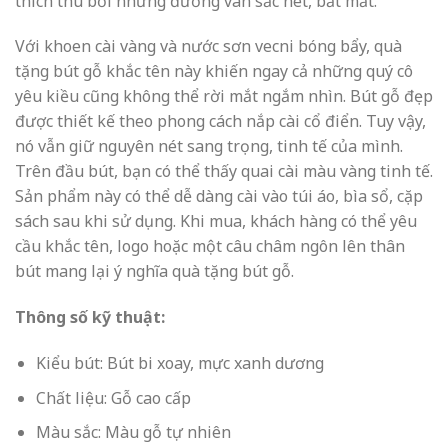
thích thú bởi những đường vân sắc nét, bắt mắt.
Với khoen cài vàng và nước sơn vecni bóng bẩy,
quà
tặng bút gỗ khắc tên
này khiến ngay cả những quý cô
yêu kiều cũng không thể rời mắt ngắm nhìn. Bút gỗ đẹp
được thiết kế theo phong cách nắp cài cổ điển. Tuy vậy,
nó vẫn giữ nguyên nét sang trọng, tinh tế của mình.
Trên đầu bút, bạn có thể thấy quai cài màu vàng tinh tế.
Sản phẩm này có thể dễ dàng cài vào túi áo, bìa sổ, cặp
sách sau khi sử dụng. Khi mua, khách hàng có thể yêu
cầu khắc tên, logo hoặc một câu châm ngôn lên thân
bút mang lại ý nghĩa quà tặng bút gỗ.
Thông số kỹ thuật:
Kiểu bút: Bút bi xoay, mực xanh dương
Chất liệu: Gỗ cao cấp
Màu sắc: Màu gỗ tự nhiên