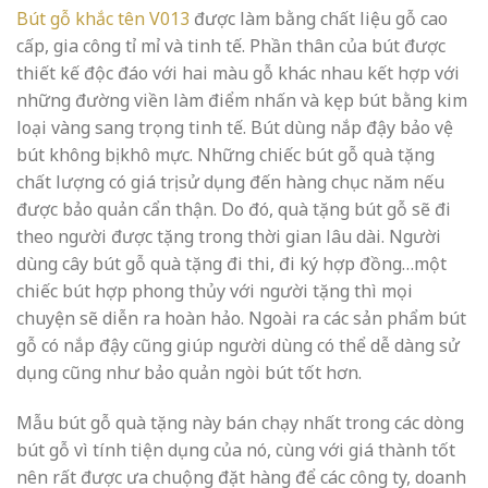
Bút gỗ khắc tên V013
được làm bằng chất liệu gỗ cao
cấp, gia công tỉ mỉ và tinh tế. Phần thân của bút được
thiết kế độc đáo với hai màu gỗ khác nhau kết hợp với
những đường viền làm điểm nhấn và kẹp bút bằng kim
loại vàng sang trọng tinh tế. Bút dùng nắp đậy bảo vệ
bút không bị khô mực. Những chiếc bút gỗ quà tặng
chất lượng có giá trị sử dụng đến hàng chục năm nếu
được bảo quản cẩn thận. Do đó, quà tặng bút gỗ sẽ đi
theo người được tặng trong thời gian lâu dài. Người
dùng cây bút gỗ quà tặng đi thi, đi ký hợp đồng…một
chiếc bút hợp phong thủy với người tặng thì mọi
chuyện sẽ diễn ra hoàn hảo. Ngoài ra các sản phẩm bút
gỗ có nắp đậy cũng giúp người dùng có thể dễ dàng sử
dụng cũng như bảo quản ngòi bút tốt hơn.
Mẫu bút gỗ quà tặng này bán chạy nhất trong các dòng
bút gỗ vì tính tiện dụng của nó, cùng với giá thành tốt
nên rất được ưa chuộng đặt hàng để các công ty, doanh