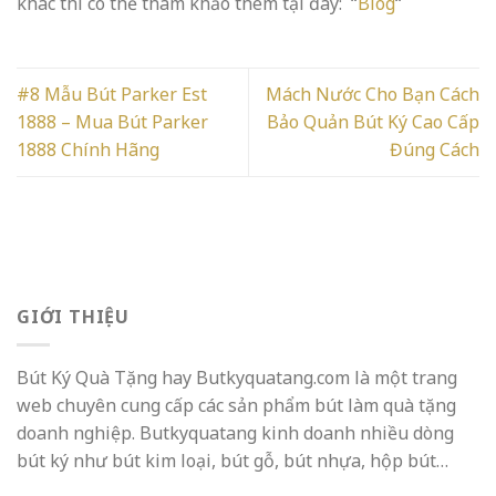
khác thì có thể tham khảo thêm tại đây: “
Blog
“
#8 Mẫu Bút Parker Est
Mách Nước Cho Bạn Cách
1888 – Mua Bút Parker
Bảo Quản Bút Ký Cao Cấp
1888 Chính Hãng
Đúng Cách
GIỚI THIỆU
Bút Ký Quà Tặng hay Butkyquatang.com là một trang
web chuyên cung cấp các sản phẩm bút làm quà tặng
doanh nghiệp. Butkyquatang kinh doanh nhiều dòng
bút ký như bút kim loại, bút gỗ, bút nhựa, hộp bút…