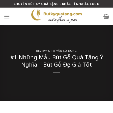
Skip
CHUYÊN BÚT KÝ QUÀ TẶNG - KHẮC TÊN/KHẮC LOGO
to
content
REVIEW & TƯ VẤN SỬ DỤNG
#1 Những Mẫu Bút Gỗ Quà Tặng Ý
Nghĩa – Bút Gỗ Đẹp Giá Tốt