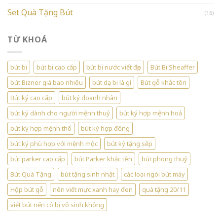
Set Quà Tặng Bút
(16)
TỪ KHOÁ
bút bi
bút bi cao cấp
bút bi nước viết đẹp
Bút Bi Sheaffer
bút Bizner giá bao nhiêu
bút dạ bi là gì
Bút gỗ khắc tên
Bút ký cao cấp
bút ký doanh nhân
bút ký dành cho người mệnh thuỷ
bút ký hợp mệnh hoả
bút ký hợp mệnh thổ
bút ký hợp đồng
bút ký phù hợp với mệnh mộc
bút ký tặng sếp
bút parker cao cấp
bút Parker khắc tên
bút phong thuỷ
Bút Quà Tặng
bút tặng sinh nhật
các loại ngòi bút máy
Hộp bút gỗ
nên viết mực xanh hay đen
quà tặng 20/11
viết bút nến có bị vô sinh không