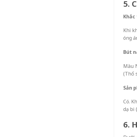
5. 
Khắc 
Khi k
óng á
Bút n
Màu 
(Thổ 
Sản p
Có. K
dạ bi
6. 