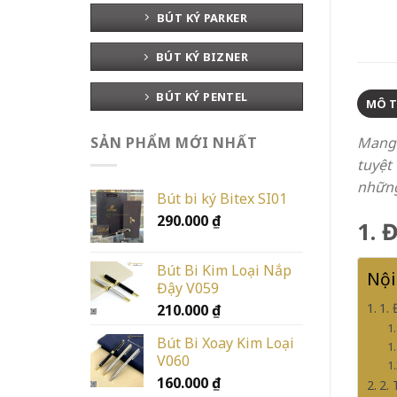
BÚT KÝ PARKER
BÚT KÝ BIZNER
BÚT KÝ PENTEL
MÔ 
Mang 
SẢN PHẨM MỚI NHẤT
tuyệt
những
Bút bi ký Bitex SI01
290.000
₫
1. 
Bút Bi Kim Loại Nắp
Nội
Đậy V059
1.
210.000
₫
Bút Bi Xoay Kim Loại
V060
160.000
₫
2.