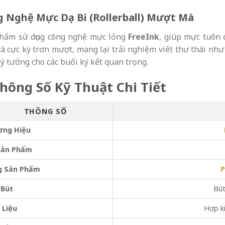
 Nghệ Mực Dạ Bi (Rollerball) Mượt Mà
hẩm sử dụng công nghệ mực lỏng
FreeInk
, giúp mực tuôn đ
à cực kỳ trơn mượt, mang lại trải nghiệm viết thư thái như
lý tưởng cho các buổi ký kết quan trọng.
Thông Số Kỹ Thuật Chi Tiết
THÔNG SỐ
ơng Hiệu
Sản Phẩm
g Sản Phẩm
P
 Bút
Bút
 Liệu
Hợp ki