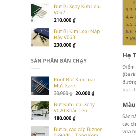
Bút Bi Xoay Kim Loại
3.
V062
4.
210.000
₫
5.
Bút Bi Kim Loại Nắp
6.
Đậy V063
Kế
230.000
₫
Họa 
SẢN PHẨM BÁN CHẠY
Điểm 
(Dark
Ruột Bút Kim Loại
đường
Mực Xanh
bút c
Giá
Giá
30.000
₫
20.000
₫
gốc
hiện
Màu 
Bút Kim Loại Xoay
là:
tại
V020 Khắc Tên
30.000 ₫.
là:
Sắc n
180.000
₫
20.000 ₫.
các c
Bút bi cao cấp Bizner-
vừa hi
069/VN - Tặng Kèm