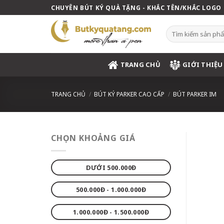
Skip
CHUYÊN BÚT KÝ QUÀ TẶNG - KHẮC TÊN/KHẮC LOGO
to
content
Tìm
kiếm:
TRANG CHỦ
GIỚI THIỆU
TRANG CHỦ
/
BÚT KÝ PARKER CAO CẤP
/
BÚT PARKER IM
CHỌN KHOẢNG GIÁ
DƯỚI 500.000Đ
500.000Đ - 1.000.000Đ
1.000.000Đ - 1.500.000Đ