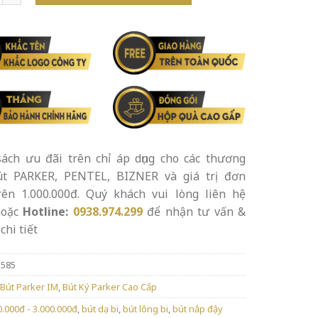
ách ưu đãi trên chỉ áp dụng cho các thương
út PARKER, PENTEL, BIZNER và giá trị đơn
rên 1.000.000đ. Quý khách vui lòng liên hệ
oặc
Hotline:
0938.974.299
để nhận tư vấn &
chi tiết
5585
Bút Parker IM
,
Bút Ký Parker Cao Cấp
0.000đ - 3.000.000đ
,
bút dạ bi
,
bút lông bi
,
bút nắp đậy