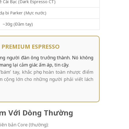
ê Cài Bạc (Dark Espresso CT)
dạ bi Parker (Mực nước)
~30g (Đầm tay)
 PREMIUM ESPRESSO
ững người đàn ông trưởng thành. Nó không
ng lại cảm giác ấm áp, tin cậy.
‘bám’ tay, khắc phục hoàn toàn nhược điểm
ểm cộng lớn cho những người phải viết lách
ium Với Dòng Thường
iên bản Core (thường):