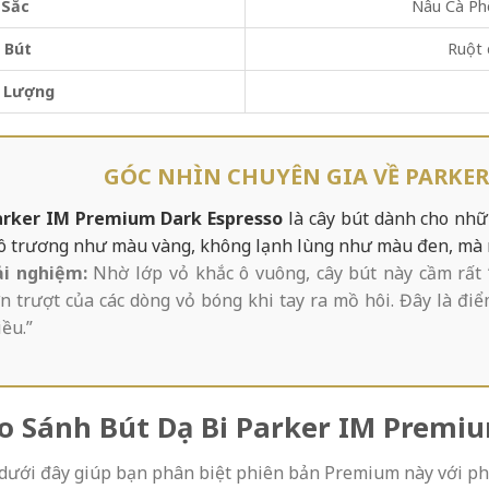
 Sắc
Nâu Cà Ph
 Bút
Ruột 
g Lượng
GÓC NHÌN CHUYÊN GIA VỀ PARKER
arker IM Premium Dark Espresso
là cây bút dành cho nh
ô trương như màu vàng, không lạnh lùng như màu đen, mà ma
ải nghiệm:
Nhờ lớp vỏ khắc ô vuông, cây bút này cầm rất 
ơn trượt của các dòng vỏ bóng khi tay ra mồ hôi. Đây là đi
ều.”
So Sánh Bút Dạ Bi Parker IM Prem
dưới đây giúp bạn phân biệt phiên bản Premium này với ph