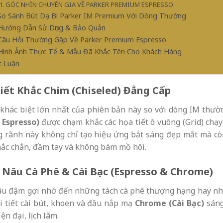
GÓC NHÌN CHUYÊN GIA VỀ PARKER PREMIUM ESPRESSO
 So Sánh Bút Dạ Bi Parker IM Premium Với Dòng Thường
 Hướng Dẫn Sử Dụng & Bảo Quản
 Câu Hỏi Thường Gặp Về Parker Premium Espresso
 Hình Ảnh Thực Tế & Mẫu Đã Khắc Tên Cho Khách Hàng
t Luận
Tiết Khắc Chìm (Chiseled) Đẳng Cấp
khác biệt lớn nhất của phiên bản này so với dòng IM thườ
 Espresso)
được chạm khắc các họa tiết ô vuông (Grid) chạy
 rãnh này không chỉ tạo hiệu ứng bắt sáng đẹp mắt mà còn
hắc chắn, đầm tay và không bám mồ hôi.
Nâu Cà Phê & Cài Bạc (Espresso & Chrome)
âu đậm gợi nhớ đến những tách cà phê thượng hạng hay nhữ
hi tiết cài bút, khoen và đầu nắp mạ
Chrome (Cài Bạc)
sáng
ện đại, lịch lãm.