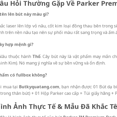
Câu Hỏi Thường Gặp Về Parker Pre
tên lên bút này màu gì?
hắc laser lên lớp vỏ nâu, cốt kim loại đồng thau bên trong 
nh trên nền nâu tạo nên sự phối màu rất sang trọng và ấm 
ày hợp mệnh gì?
Nâu thuộc hành
Thổ
. Cây bút này là vật phẩm may mắn 
sinh Kim). Nó mang ý nghĩa về sự bền vững và ổn định.
hẩm có fullbox không?
hi mua tại
Butkyquatang.com
, bạn nhận được: 01 Bút dạ 
 (trong thân bút) + 01 Hộp Parker cao cấp + Túi giấy hãng +
Hình Ảnh Thực Tế & Mẫu Đã Khắc T