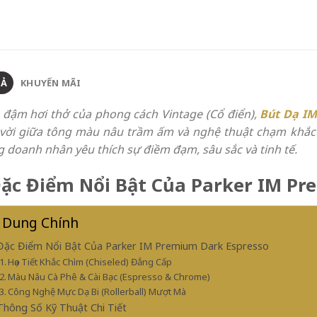
TẢ
KHUYẾN MÃI
đậm hơi thở của phong cách Vintage (Cổ điển),
Bút Dạ IM
 vời giữa tông màu nâu trầm ấm và nghệ thuật chạm khắc
 doanh nhân yêu thích sự điềm đạm, sâu sắc và tinh tế.
Đặc Điểm Nổi Bật Của Parker IM P
 Dung Chính
 Đặc Điểm Nổi Bật Của Parker IM Premium Dark Espresso
Họa Tiết Khắc Chìm (Chiseled) Đẳng Cấp
Màu Nâu Cà Phê & Cài Bạc (Espresso & Chrome)
Công Nghệ Mực Dạ Bi (Rollerball) Mượt Mà
 Thông Số Kỹ Thuật Chi Tiết