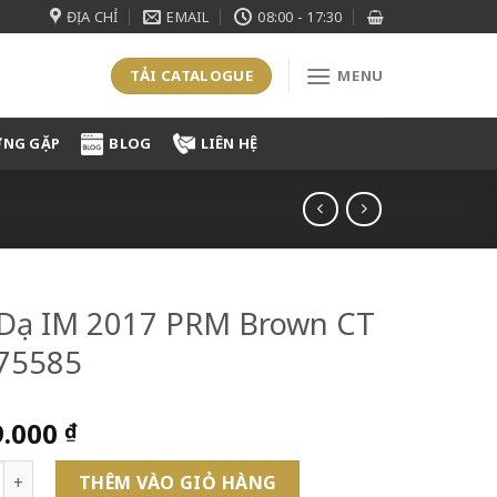
ĐỊA CHỈ
EMAIL
08:00 - 17:30
TẢI CATALOGUE
MENU
ỜNG GẶP
BLOG
LIÊN HỆ
 Dạ IM 2017 PRM Brown CT
975585
9.000
₫
IM 2017 PRM Brown CT - 1975585 số lượng
THÊM VÀO GIỎ HÀNG