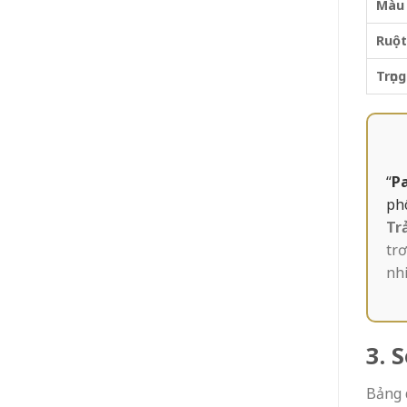
Màu
Ruột
Trọn
“
P
ph
Tr
tr
nhi
3. 
Bảng 