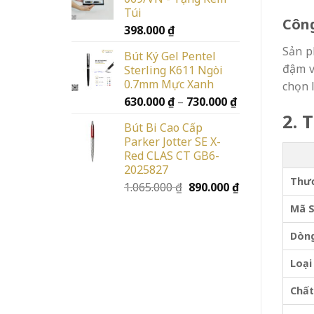
Túi
Công
398.000
₫
Sản p
Bút Ký Gel Pentel
đậm v
Sterling K611 Ngòi
0.7mm Mực Xanh
chọn 
Khoảng
630.000
₫
–
730.000
₫
giá:
2. 
Bút Bi Cao Cấp
từ
Parker Jotter SE X-
630.000 ₫
Red CLAS CT GB6-
đến
2025827
730.000 ₫
Thư
Giá
Giá
1.065.000
₫
890.000
₫
gốc
hiện
Mã 
là:
tại
1.065.000 ₫.
là:
Dòn
890.000 ₫.
Loại
Chất