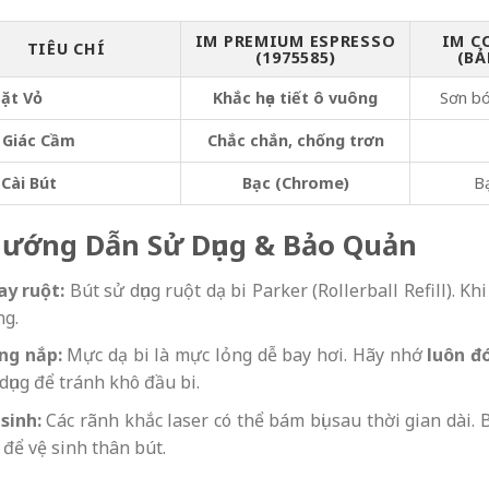
IM PREMIUM ESPRESSO
IM C
TIÊU CHÍ
(1975585)
(B
ặt Vỏ
Khắc họa tiết ô vuông
Sơn bó
 Giác Cầm
Chắc chắn, chống trơn
Cài Bút
Bạc (Chrome)
B
Hướng Dẫn Sử Dụng & Bảo Quản
ay ruột:
Bút sử dụng ruột dạ bi Parker (Rollerball Refill). K
ng.
ng nắp:
Mực dạ bi là mực lỏng dễ bay hơi. Hãy nhớ
luôn đ
dụng để tránh khô đầu bi.
sinh:
Các rãnh khắc laser có thể bám bụi sau thời gian dài
để vệ sinh thân bút.