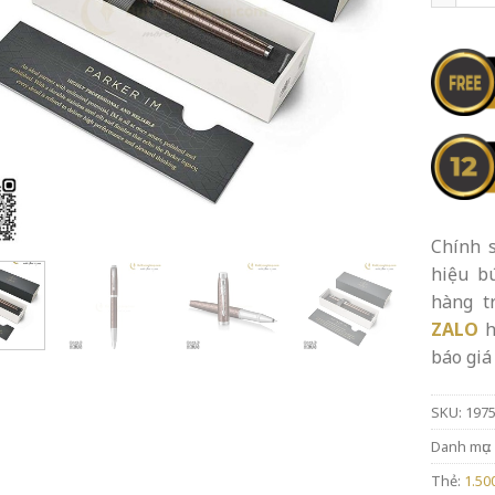
Chính s
hiệu b
hàng t
ZALO
h
báo giá 
SKU:
197
Danh mục:
Thẻ:
1.50