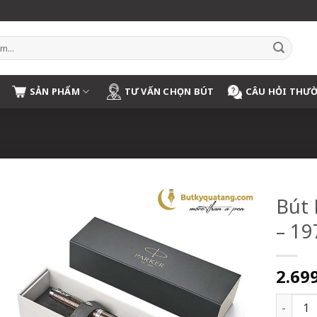
SẢN PHẨM
TƯ VẤN CHỌN BÚT
CÂU HỎI THƯ
Bút
– 1
2.69
Bút Dạ 