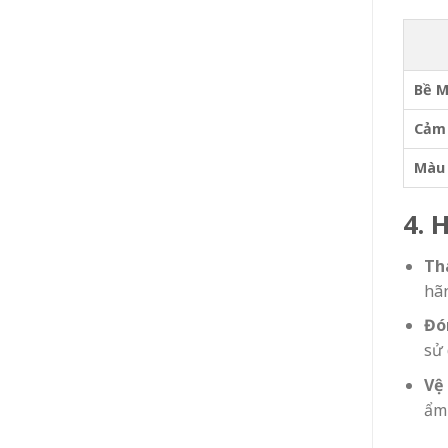
Bề M
Cảm
Màu 
4. 
Th
hã
Đó
sử 
Vệ 
ẩm 