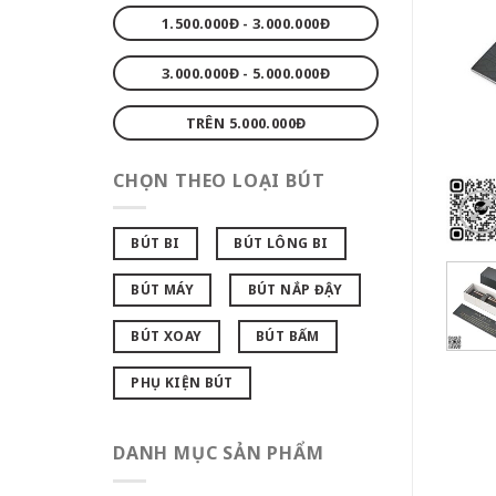
1.500.000Đ - 3.000.000Đ
3.000.000Đ - 5.000.000Đ
TRÊN 5.000.000Đ
CHỌN THEO LOẠI BÚT
BÚT BI
BÚT LÔNG BI
BÚT MÁY
BÚT NẮP ĐẬY
BÚT XOAY
BÚT BẤM
PHỤ KIỆN BÚT
DANH MỤC SẢN PHẨM