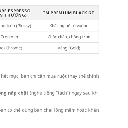
ORE ESPRESSO
IM PREMIUM BLACK GT
ẢN THƯỜNG)
ng trơn (Glossy)
Khắc họa tiết ô vuông
Trơn mịn
Chắc chắn, chống trơn
ạc (Chrome)
Vàng (Gold)
hi hết mực, bạn chỉ cần mua ruột thay thế chính
óng nắp chặt
(nghe tiếng “tách”) ngay sau khi
. Bạn có thể dùng bàn chải lông mềm hoặc khăn