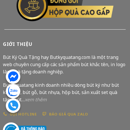
GIỚI THIỆU
Bút Ký Quà Tặng hay Butkyquatang.com là một trang
web chuyên cung cấp các sản phẩm bút khắc tên, in logo
làm quà tặng doanh nghiệp.
Butkyquatang kinh doanh nhiều dòng bút ký như bút
kim loại, bút gỗ, bút nhựa, hộp bút, sản xuất set quà
tặng bút…
xem thêm
GỌI HOTLINE
BÁO GIÁ QUA ZALO