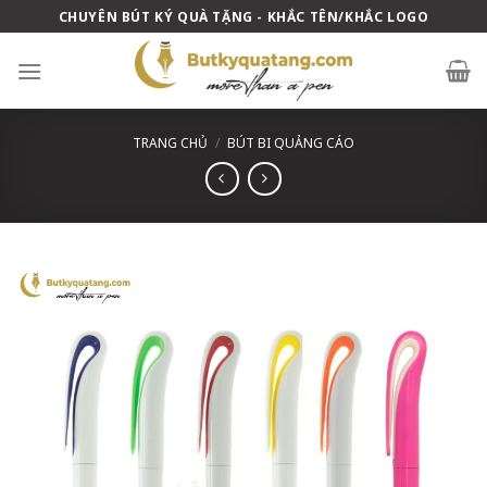
Skip
CHUYÊN BÚT KÝ QUÀ TẶNG - KHẮC TÊN/KHẮC LOGO
to
content
TRANG CHỦ
/
BÚT BI QUẢNG CÁO