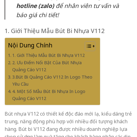
hotline (zalo)
để nhân viên tư vấn và
báo giá chi tiết!
1. Giới Thiệu Mẫu Bút Bi Nhựa
V112
Nội Dung Chính
1. Giới Thiệu Mẫu Bút Bi Nhựa V112
2. Ưu Điểm Nổi Bật Của Bút Nhựa
Quảng Cáo V112
3.Bút Bi Quảng Cáo V112 In Logo Theo
Yêu Cầu
4. Một Số Mẫu Bút Bi Nhựa In Logo
Quảng Cáo V112
Bút nhựa V112 có thiết kế độc đáo mới lạ, kiểu dáng trẻ
trung, năng động phù hợp với nhiều đối tượng khách
hàng. Bút bi V112 đang được nhiều doanh nghiệp lựa
chọn sử dụng làm quà tặng cho khách hàng nhân các dịp