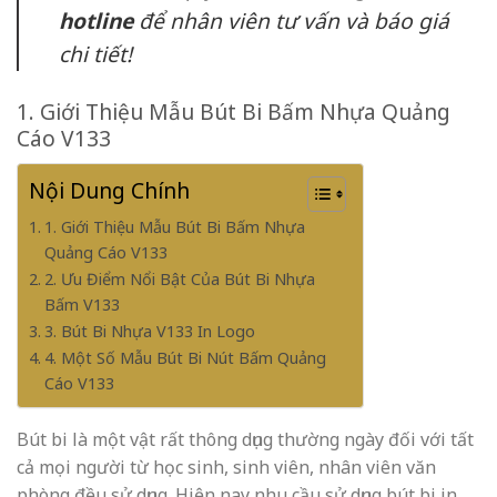
hotline
để nhân viên tư vấn và báo giá
chi tiết!
1. Giới Thiệu Mẫu Bút Bi Bấm Nhựa Quảng
Cáo V133
Nội Dung Chính
1. Giới Thiệu Mẫu Bút Bi Bấm Nhựa
Quảng Cáo V133
2. Ưu Điểm Nổi Bật Của Bút Bi Nhựa
Bấm V133
3. Bút Bi Nhựa V133 In Logo
4. Một Số Mẫu Bút Bi Nút Bấm Quảng
Cáo V133
Bút bi là một vật rất thông dụng thường ngày đối với tất
cả mọi người từ học sinh, sinh viên, nhân viên văn
phòng đều sử dụng. Hiện nay nhu cầu sử dụng bút bi in