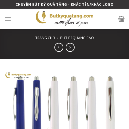
Skip
CHUYÊN BÚT KÝ QUÀ TẶNG - KHẮC TÊN/KHẮC LOGO
to
content
TRANG CHỦ
/
BÚT BI QUẢNG CÁO