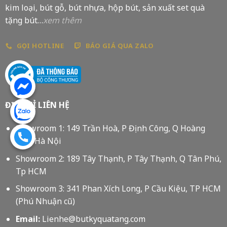
kim loại, bút gỗ, bút nhựa, hộp bút, sản xuất set quà
tặng bút…
xem thêm
GỌI HOTLINE
BÁO GIÁ QUA ZALO
ĐỊA CHỈ LIÊN HỆ
Showroom 1: 149 Trần Hoà, P Định Công, Q Hoàng
Mai, Hà Nội
Showroom 2: 189 Tây Thạnh, P Tây Thạnh, Q Tân Phú,
Tp HCM
Showroom 3: 341 Phan Xích Long, P Cầu Kiệu, TP HCM
(Phú Nhuận cũ)
Email:
Lienhe@butkyquatang.com