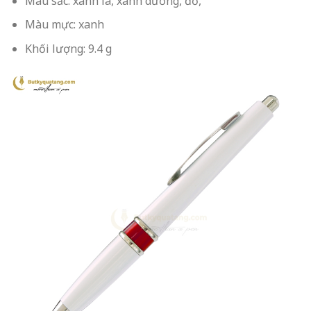
Màu sắc: xanh lá, xanh dương, đỏ,
Màu mực: xanh
Khối lượng: 9.4 g