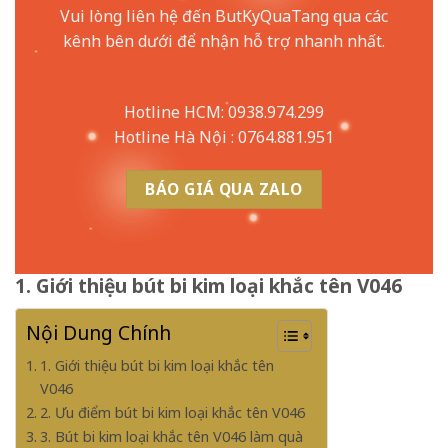
Vui lòng liên hệ đến ButKyQuaTang qua các
kênh bên dưới để nhận hỗ trợ nhanh nhất.
Hotline HCM: 0938.974.299
Hotline Hà Nội : 0764.881.951
BÁO GIÁ QUA ZALO
1. Giới thiệu bút bi kim loại khắc tên V046
Nội Dung Chính
1. Giới thiệu bút bi kim loại khắc tên
V046
2. Ưu điểm bút bi kim loại khắc tên V046
3. Bút bi kim loại khắc tên V046 làm quà