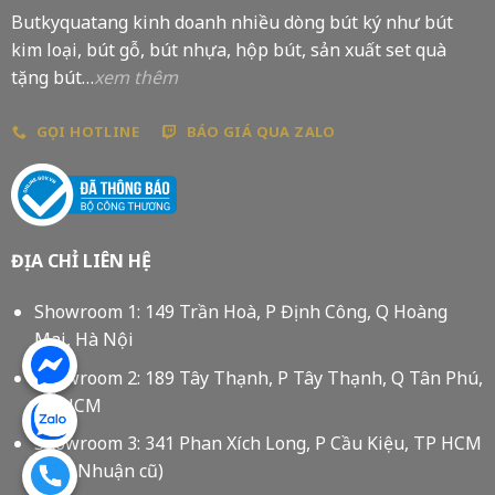
Butkyquatang kinh doanh nhiều dòng bút ký như bút
kim loại, bút gỗ, bút nhựa, hộp bút, sản xuất set quà
tặng bút…
xem thêm
GỌI HOTLINE
BÁO GIÁ QUA ZALO
ĐỊA CHỈ LIÊN HỆ
Showroom 1: 149 Trần Hoà, P Định Công, Q Hoàng
Mai, Hà Nội
Showroom 2: 189 Tây Thạnh, P Tây Thạnh, Q Tân Phú,
Tp HCM
Showroom 3: 341 Phan Xích Long, P Cầu Kiệu, TP HCM
(Phú Nhuận cũ)