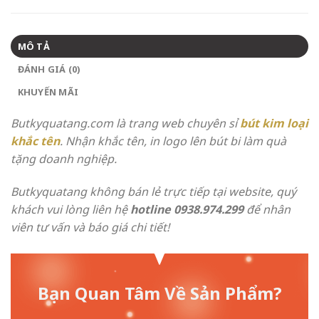
MÔ TẢ
ĐÁNH GIÁ (0)
KHUYẾN MÃI
Butkyquatang.com là trang web chuyên sỉ
bút kim loại
khắc tên
. Nhận khắc tên, in logo lên bút bi làm quà
tặng doanh nghiệp.
Butkyquatang không bán lẻ trực tiếp tại website, quý
khách vui lòng liên hệ
hotline 0938.974.299
để nhân
viên tư vấn và báo giá chi tiết!
Bạn Quan Tâm Về Sản Phẩm?