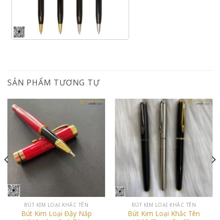
SẢN PHẨM TƯƠNG TỰ
BÚT KIM LOẠI KHẮC TÊN
BÚT KIM LOẠI KHẮC TÊN
Bút Kim Loại Đậy Nắp
Bút Kim Loại Khắc Tên