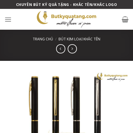
Skip
CHUYÊN BÚT KÝ QUÀ TẶNG - KHẮC TÊN/KHẮC LOGO
to
content
TRANG CHỦ
/
BÚT KIM LOẠI KHẮC TÊN