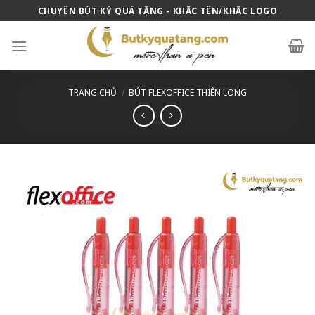
Skip
CHUYÊN BÚT KÝ QUÀ TẶNG - KHẮC TÊN/KHẮC LOGO
to
content
TRANG CHỦ
/
BÚT FLEXOFFICE THIÊN LONG