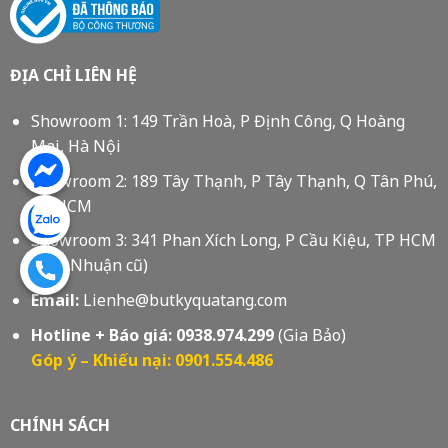
ĐỊA CHỈ LIÊN HỆ
Showroom 1: 149 Trần Hoà, P Định Công, Q Hoàng
Mai, Hà Nội
Showroom 2: 189 Tây Thạnh, P Tây Thạnh, Q Tân Phú,
Tp HCM
Showroom 3: 341 Phan Xích Long, P Cầu Kiệu, TP HCM
(Phú Nhuận cũ)
Email:
Lienhe@butkyquatang.com
Hotline + Báo giá:
0938.974.299
(Gia Bảo)
Góp ý – Khiếu nại: 0901.554.486
CHÍNH SÁCH