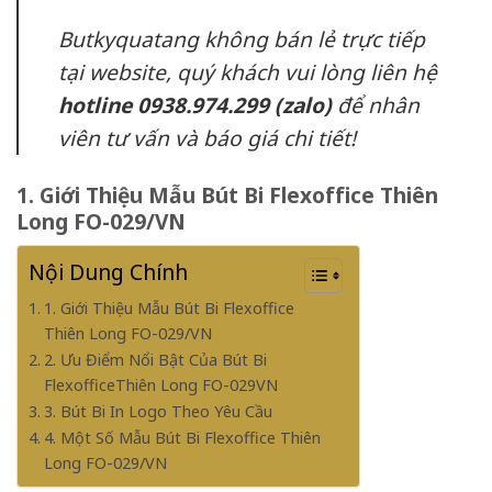
Butkyquatang không bán lẻ trực tiếp
tại website, quý khách vui lòng liên hệ
hotline 0938.974.299 (zalo)
để nhân
viên tư vấn và báo giá chi tiết!
1. Giới Thiệu Mẫu Bút Bi Flexoffice Thiên
Long FO-029/VN
Nội Dung Chính
1. Giới Thiệu Mẫu Bút Bi Flexoffice
Thiên Long FO-029/VN
2. Ưu Điểm Nổi Bật Của Bút Bi
FlexofficeThiên Long FO-029VN
3. Bút Bi In Logo Theo Yêu Cầu
4. Một Số Mẫu Bút Bi Flexoffice Thiên
Long FO-029/VN