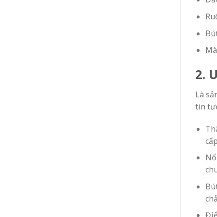
Ruộ
Bút
Mà
2. 
Là sả
tin tư
Thâ
cấp
Nổi
chu
Bút
ch
Điể