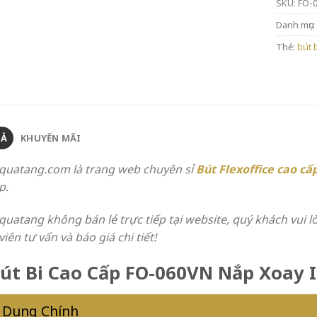
SKU:
FO-
Danh mục:
Thẻ:
bút b
TẢ
KHUYẾN MÃI
quatang.com là trang web chuyên sỉ
Bút
Flexoffice
cao cấ
p.
quatang không bán lẻ trực tiếp tại website, quý khách vui l
iên tư vấn và báo giá chi tiết!
Bút Bi Cao Cấp FO-060VN Nắp Xoay
 Dung Chính