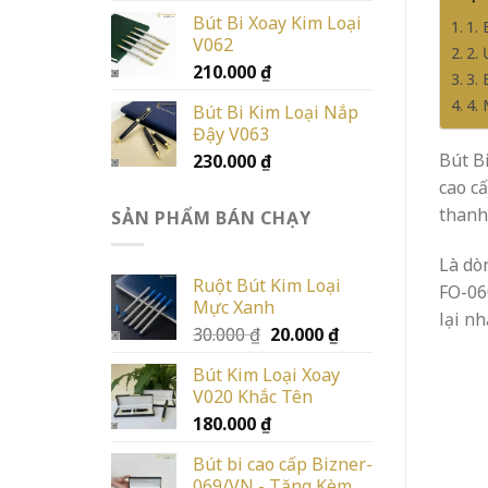
Bút Bi Xoay Kim Loại
1.
V062
2.
210.000
₫
3.
4.
Bút Bi Kim Loại Nắp
Đậy V063
Bút B
230.000
₫
cao c
thanh
SẢN PHẨM BÁN CHẠY
Là dò
Ruột Bút Kim Loại
FO-06
Mực Xanh
lại n
Giá
Giá
30.000
₫
20.000
₫
gốc
hiện
Bút Kim Loại Xoay
là:
tại
V020 Khắc Tên
30.000 ₫.
là:
180.000
₫
20.000 ₫.
Bút bi cao cấp Bizner-
069/VN - Tặng Kèm