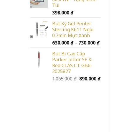
Túi
398.000
₫
Bút Ký Gel Pentel
Sterling K611 Ngòi
0.7mm Mực Xanh
Khoảng
630.000
₫
–
730.000
₫
giá:
Bút Bi Cao Cấp
từ
Parker Jotter SE X-
630.000 ₫
Red CLAS CT GB6-
đến
2025827
730.000 ₫
Giá
Giá
1.065.000
₫
890.000
₫
gốc
hiện
là:
tại
1.065.000 ₫.
là:
890.000 ₫.