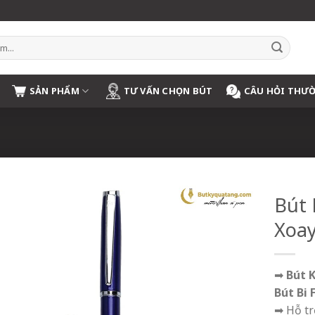
SẢN PHẨM
TƯ VẤN CHỌN BÚT
CÂU HỎI THƯ
Bút 
Xoay
➡
Bút 
Bút Bi 
➡ Hỗ t