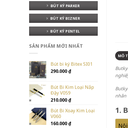
BÚT KÝ PARKER
BÚT KÝ BIZNER
BÚT KÝ PENTEL
SẢN PHẨM MỚI NHẤT
MÔ 
Bút bi ký Bitex SI01
Butky
290.000
₫
nghiệ
Bút Bi Kim Loại Nắp
Butky
Đậy V059
nhân v
210.000
₫
1. 
Bút Bi Xoay Kim Loại
V060
160.000
₫
Nội