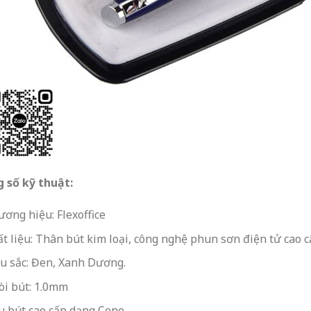
 số kỹ thuật:
ơng hiệu: Flexoffice
t liệu: Thân bút kim loại, công nghệ phun sơn điện tử cao 
u sắc: Đen, Xanh Dương.
òi bút: 1.0mm
u bút cao cấp dạng Cone