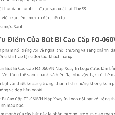
t bút dạng Jumbo – được sản xuất tại Thụy Sỹ
 viết trơn, êm, mực ra đều, liên tục.
u mực: Xanh
Ưu Điểm Của Bút Bi Cao Cấp FO-06
n phẩm nổi tiếng với vẻ ngoài thời thượng và sang chảnh, đâ
ởng khi trao tặng đối tác, khách hàng.
n Bút Bi Cao Cấp FO-060VN Nắp Xoay In Logo được làm bằng
. Với tổng thể sang chảnh và hiện đại như vậy, bạn có thể 
 bật với thiết kế sang trọng, thanh lịch nhưng không kém 
ộng vẻ đẹp bên ngoài.
 Bi Cao Cấp FO-060VN Nắp Xoay In Logo nổi bật với t
ổng th
ảnh màu bạc.
m mạnh của cây bút này là phần mực gel trơn, mịn an toàn c