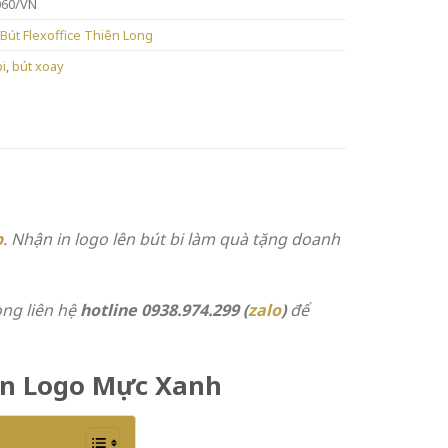
060/VN
Bút Flexoffice Thiên Long
i
,
bút xoay
p
.
Nhận in logo lên bút bi làm quà tặng doanh
òng liên hệ
hotline 0938.974.299 (
zalo
)
để
 In Logo Mực Xanh