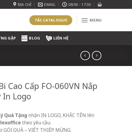
ĐỊA CHỈ
EMAIL
08:00 - 17:30
TẢI CATALOGUE
MENU
ỜNG GẶP
BLOG
LIÊN HỆ
Bi Cao Cấp FO-060VN Nắp
 In Logo
Ký Quà Tặng
nhận IN LOGO, KHẮC TÊN lên
Flexoffice
theo yêu cầu.
rợ GÓI QUÀ – VIẾT THIỆP MỪNG.