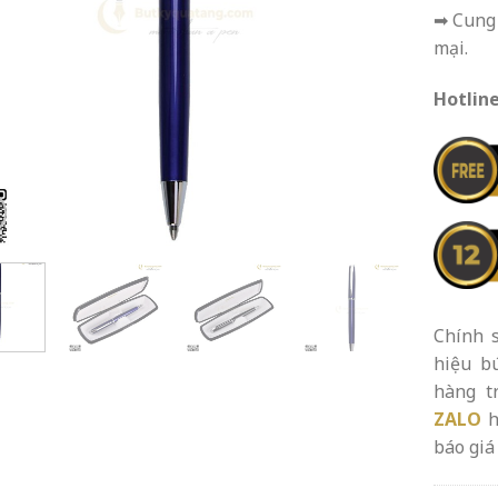
➡ Cung 
mại.
Hotline
Chính s
hiệu b
hàng t
ZALO
h
báo giá 