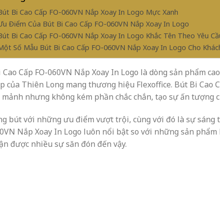
 Bút Bi Cao Cấp FO-060VN Nắp Xoay In Logo Mực Xanh
 Ưu Điểm Của Bút Bi Cao Cấp FO-060VN Nắp Xoay In Logo
 Bút Bi Cao Cấp FO-060VN Nắp Xoay In Logo Khắc Tên Theo Yêu Cầ
 Một Số Mẫu Bút Bi Cao Cấp FO-060VN Nắp Xoay In Logo Cho Khá
i Cao Cấp FO-060VN Nắp Xoay In Logo là dòng sản phẩm cao 
ấp của Thiên Long mang thương hiệu Flexoffice. Bút Bi Cao 
 mảnh nhưng không kém phần chắc chắn, tạo sự ấn tượng ch
ng bút với những ưu điểm vượt trội, cùng với đó là sự sáng 
0VN Nắp Xoay In Logo luôn nổi bật so với những sản phẩm k
hận được nhiều sự săn đón đến vậy.