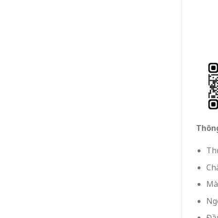
Thông
Thư
Chấ
Mà
Ng
Đầ