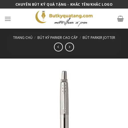
Skip
CHUYÊN BÚT KÝ QUÀ TẶNG - KHẮC TÊN/KHẮC LOGO
to
content
TRANG CHỦ
/
BÚT KÝ PARKER CAO CẤP
/
BÚT PARKER JOTTER