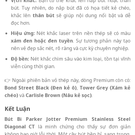
Vị trí khắc:
Bạn có thể khắc lên nắp bút hoặc thân
bút. Tuy nhiên, do nắp bút đã có họa tiết kẻ chéo,
khắc lên
thân bút
sẽ giúp nội dung nổi bật và dễ
đọc hơn.
Hiệu ứng:
Nét khắc laser trên nền thép sẽ có màu
xám đen hoặc đen tuyền
. Sự tương phản này tạo
nên vẻ đẹp sắc nét, rõ ràng và cực kỳ chuyên nghiệp.
Độ bền:
Nét khắc chìm sâu vào kim loại, tồn tại vĩnh
viễn cùng thời gian.
👉 Ngoài phiên bản vỏ thép này, dòng Premium còn có:
Bond Street Black (Đen kẻ ô)
,
Tower Grey (Xám kẻ
chéo)
và
Carlisle Brown (Nâu kẻ sọc)
.
Kết Luận
Bút Bi Parker Jotter Premium Stainless Steel
Diagonal CT
là minh chứng cho thấy sự đơn giản
không bao giờ lỗi thời. Một cây bút bền bỉ, sang trọng,