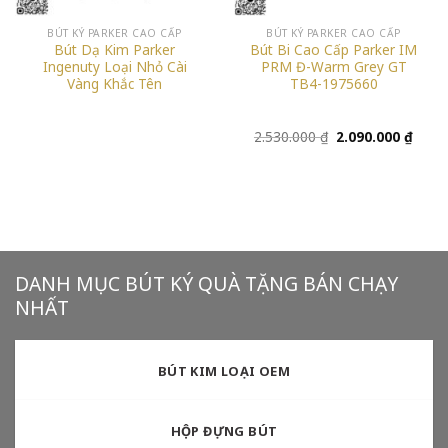
BÚT KÝ PARKER CAO CẤP
BÚT KÝ PARKER CAO CẤP
Bút Dạ Kim Parker
Bút Bi Cao Cấp Parker IM
Ingenuty Loại Nhỏ Cài
PRM Đ-Warm Grey GT
Vàng Khắc Tên
TB4-1975660
Giá
Giá
2.530.000
₫
2.090.000
₫
gốc
hiện
là:
tại
2.530.000 ₫.
là:
2.090
DANH MỤC BÚT KÝ QUÀ TẶNG BÁN CHẠY
NHẤT
BÚT KIM LOẠI OEM
HỘP ĐỰNG BÚT