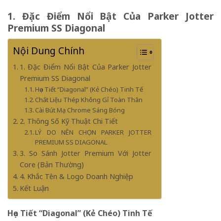
1. Đặc Điểm Nổi Bật Của Parker Jotter
Premium SS Diagonal
Nội Dung Chính
1. Đặc Điểm Nổi Bật Của Parker Jotter
Premium SS Diagonal
Họa Tiết “Diagonal” (Kẻ Chéo) Tinh Tế
Chất Liệu Thép Không Gỉ Toàn Thân
Cài Bút Mạ Chrome Sáng Bóng
2. Thông Số Kỹ Thuật Chi Tiết
LÝ DO NÊN CHỌN PARKER JOTTER
PREMIUM SS DIAGONAL
3. So Sánh Jotter Premium Với Jotter
Core (Bản Thường)
4. Khắc Tên & Logo Doanh Nghiệp
Kết Luận
Họa Tiết “Diagonal” (Kẻ Chéo) Tinh Tế