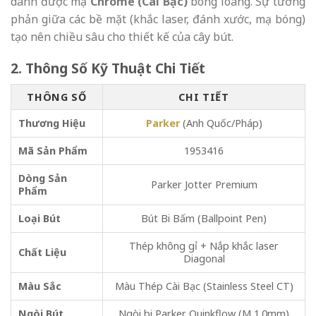
danh được mạ
Chrome (Cài Bạc)
bóng loáng. Sự tương
phản giữa các bề mặt (khắc laser, đánh xước, mạ bóng)
tạo nên chiều sâu cho thiết kế của cây bút.
2. Thông Số Kỹ Thuật Chi Tiết
THÔNG SỐ
CHI TIẾT
Thương Hiệu
Parker
(Anh Quốc/Pháp)
Mã Sản Phẩm
1953416
Dòng Sản
Parker Jotter Premium
Phẩm
Loại Bút
Bút Bi Bấm (Ballpoint Pen)
Thép không gỉ + Nắp khắc laser
Chất Liệu
Diagonal
Màu Sắc
Màu Thép Cài Bạc (Stainless Steel CT)
Ngòi Bút
Ngòi bi Parker Quinkflow (M 1.0mm)