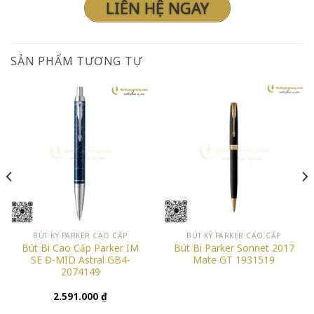
LIÊN HỆ NGAY
SẢN PHẨM TƯƠNG TỰ
BÚT KÝ PARKER CAO CẤP
BÚT KÝ PARKER CAO CẤP
Bút Bi Cao Cấp Parker IM
Bút Bi Parker Sonnet 2017
SE Đ-MID Astral GB4-
Mate GT 1931519
2074149
2.591.000
₫