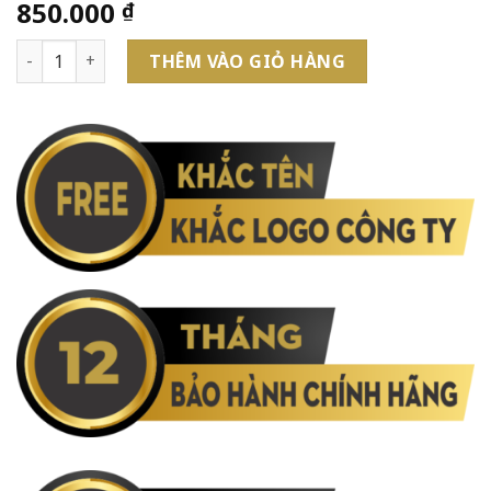
850.000
₫
Bộ Quà Tặng Bút Parker, Sổ Tay, Thiệp, Hộp Đựng Cao Cấp 
THÊM VÀO GIỎ HÀNG