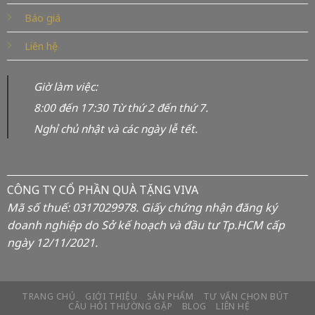
Báo giá
Liên hệ
Giờ làm việc:
8:00 đến 17:30 Từ thứ 2 đến thứ 7.
Nghỉ chủ nhật và các ngày lễ tết.
CÔNG TY CỔ PHẦN QUÀ TẶNG VIVA
Mã số thuế: 0317029978. Giấy chứng nhận đăng ký
doanh nghiệp do Sở kế hoạch và đầu tư Tp.HCM cấp
ngày 12/11/2021.
TRANG CHỦ
GIỚI THIỆU
SẢN PHẨM
TƯ VẤN CHỌN BÚT
CÂU HỎI THƯỜNG GẶP
BLOG
LIÊN HỆ