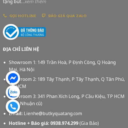
tặng bút…
xem thêm
GỌI HOTLINE
BÁO GIÁ QUA ZALO
ĐỊA CHỈ LIÊN HỆ
Showroom 1: 149 Trần Hoà, P Định Công, Q Hoàng
Mai, Hà Nội
Showroom 2: 189 Tây Thạnh, P Tây Thạnh, Q Tân Phú,
Tp HCM
Showroom 3: 341 Phan Xích Long, P Cầu Kiệu, TP HCM
(Phú Nhuận cũ)
Email:
Lienhe@butkyquatang.com
Hotline + Báo giá:
0938.974.299
(Gia Bảo)