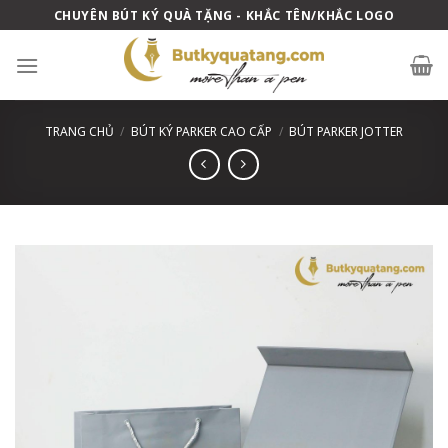
Skip
CHUYÊN BÚT KÝ QUÀ TẶNG - KHẮC TÊN/KHẮC LOGO
to
content
TRANG CHỦ
/
BÚT KÝ PARKER CAO CẤP
/
BÚT PARKER JOTTER