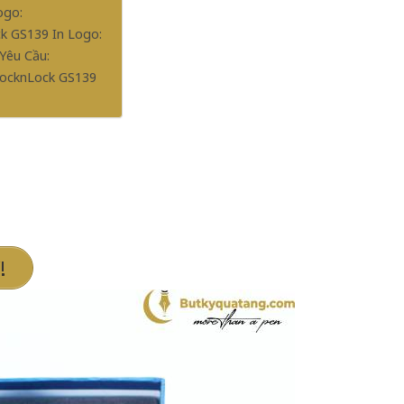
ogo:
k GS139 In Logo:
Yêu Cầu:
LocknLock GS139
!