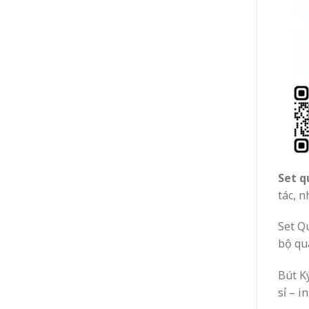
Set q
tác, n
Set Q
bộ qu
Bút K
sỉ – 