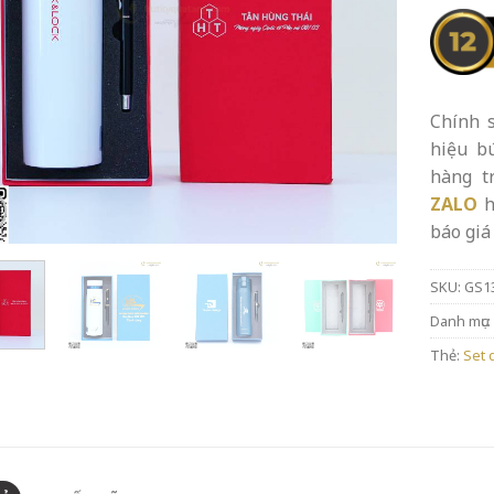
Chính s
hiệu b
hàng t
ZALO
h
báo giá 
SKU:
GS1
Danh mục:
Thẻ:
Set 