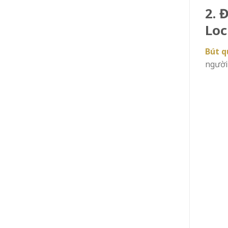
2. 
Loc
Bút q
người