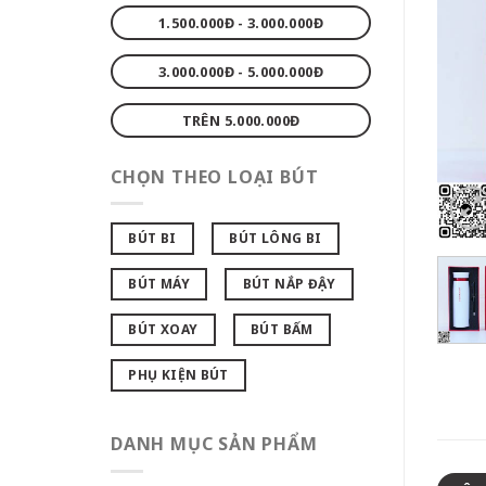
1.500.000Đ - 3.000.000Đ
3.000.000Đ - 5.000.000Đ
TRÊN 5.000.000Đ
CHỌN THEO LOẠI BÚT
BÚT BI
BÚT LÔNG BI
BÚT MÁY
BÚT NẮP ĐẬY
BÚT XOAY
BÚT BẤM
PHỤ KIỆN BÚT
DANH MỤC SẢN PHẨM