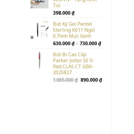
Túi
398.000
₫
Bút Ký Gel Pentel
Sterling K611 Ngòi
0.7mm Mực Xanh
Khoảng
630.000
₫
–
730.000
₫
giá:
Bút Bi Cao Cấp
từ
Parker Jotter SE X-
630.000 ₫
Red CLAS CT GB6-
đến
2025827
730.000 ₫
Giá
Giá
1.065.000
₫
890.000
₫
gốc
hiện
là:
tại
1.065.000 ₫.
là:
890.000 ₫.