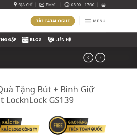
ĐỊA CHỈ
EMAIL
08:00 - 17:30
TẢI CATALOGUE
MENU
ỜNG GẶP
BLOG
LIÊN HỆ
Quà Tặng Bút + Bình Giữ
t LocknLock GS139