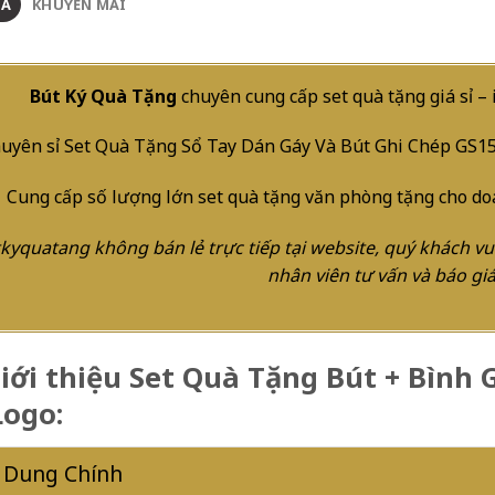
TẢ
KHUYẾN MÃI
Bút Ký Quà Tặng
chuyên cung cấp set quà tặng giá sỉ – 
uyên sỉ Set Quà Tặng Sổ Tay Dán Gáy Và Bút Ghi Chép GS154 
Cung cấp số lượng lớn set quà tặng văn phòng tặng cho doa
kyquatang không bán lẻ trực tiếp tại website, quý khách vui
nhân viên tư vấn và báo giá 
Giới thiệu Set Quà Tặng Bút + Bình
Logo:
 Dung Chính