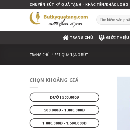
Skip
CHUYÊN BÚT KÝ QUÀ TẶNG - KHẮC TÊN/KHẮC LOGO
to
content
Tìm
kiếm:
TRANG CHỦ
GIỚI THIỆU
TRANG CHỦ
/
SET QUÀ TẶNG BÚT
CHỌN KHOẢNG GIÁ
DƯỚI 500.000Đ
500.000Đ - 1.000.000Đ
1.000.000Đ - 1.500.000Đ