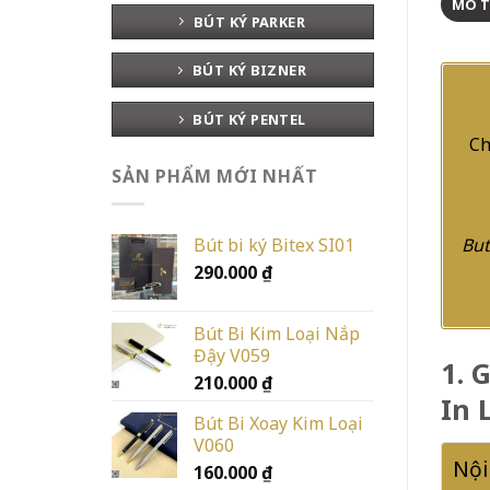
MÔ 
BÚT KÝ PARKER
BÚT KÝ BIZNER
BÚT KÝ PENTEL
Ch
SẢN PHẨM MỚI NHẤT
Bút bi ký Bitex SI01
But
290.000
₫
Bút Bi Kim Loại Nắp
Đậy V059
1. 
210.000
₫
In 
Bút Bi Xoay Kim Loại
V060
Nội
160.000
₫