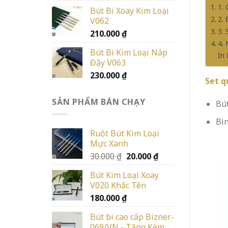
1.
Bút Bi Xoay Kim Loại
2.
V062
3.
210.000
₫
4.
Bút Bi Kim Loại Nắp
In
Đậy V063
230.000
₫
Set q
SẢN PHẨM BÁN CHẠY
Bú
Bìn
Ruột Bút Kim Loại
Mực Xanh
Giá
Giá
30.000
₫
20.000
₫
gốc
hiện
Bút Kim Loại Xoay
là:
tại
V020 Khắc Tên
30.000 ₫.
là:
180.000
₫
20.000 ₫.
Bút bi cao cấp Bizner-
069/VN - Tặng Kèm