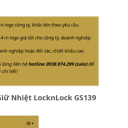
in logo công ty, khắc tên theo yêu cầu
in logo giá tốt cho công ty, doanh nghiệp.
nh nghiệp hoặc đối tác, chiết khấu cao.
 lòng liên hệ
hotline 0938.974.299 (
zalo
)
để
chi tiết!
 Giữ Nhiệt LocknLock GS139