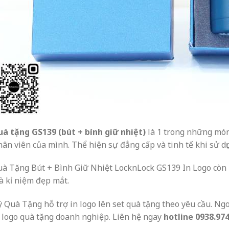
uà tặng GS139 (bút + bình giữ nhiệt)
là 1 trong những món
hân viên của mình. Thể hiện sự đẳng cấp và tinh tế khi sử dụ
uà Tặng Bút + Bình Giữ Nhiệt LocknLock GS139 In Logo còn là
à kỉ niệm đẹp mắt.
ý Quà Tặng hỗ trợ in logo lên set quà tặng theo yêu cầu. Ngo
in logo quà tặng doanh nghiệp. Liên hệ ngay
hotline 0938.974