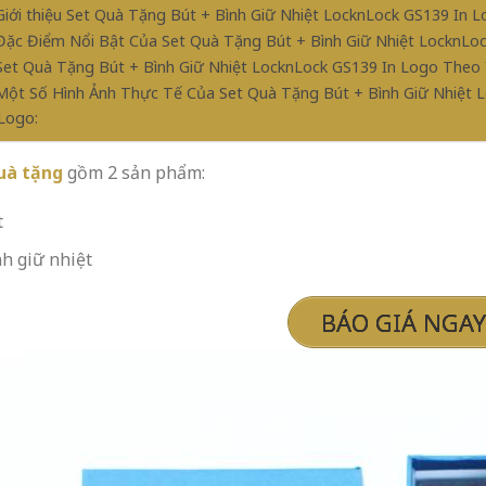
 Giới thiệu Set Quà Tặng Bút + Bình Giữ Nhiệt LocknLock GS139 In L
 Đặc Điểm Nổi Bật Của Set Quà Tặng Bút + Bình Giữ Nhiệt LocknLoc
 Set Quà Tặng Bút + Bình Giữ Nhiệt LocknLock GS139 In Logo Theo 
 Một Số Hình Ảnh Thực Tế Của Set Quà Tặng Bút + Bình Giữ Nhiệt 
 Logo:
uà tặng
gồm 2 sản phẩm:
t
h giữ nhiệt
BÁO GIÁ NGAY