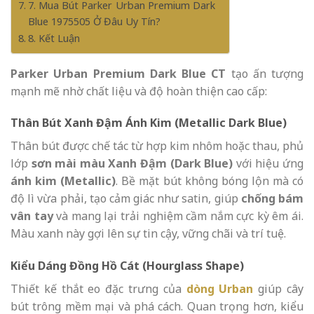
7. Mua Bút Parker Urban Premium Dark
Blue 1975505 Ở Đâu Uy Tín?
8. Kết Luận
Parker Urban Premium Dark Blue CT
tạo ấn tượng
mạnh mẽ nhờ chất liệu và độ hoàn thiện cao cấp:
Thân Bút Xanh Đậm Ánh Kim (Metallic Dark Blue)
Thân bút được chế tác từ hợp kim nhôm hoặc thau, phủ
lớp
sơn mài màu Xanh Đậm (Dark Blue)
với hiệu ứng
ánh kim (Metallic)
. Bề mặt bút không bóng lộn mà có
độ lì vừa phải, tạo cảm giác như satin, giúp
chống bám
vân tay
và mang lại trải nghiệm cầm nắm cực kỳ êm ái.
Màu xanh này gợi lên sự tin cậy, vững chãi và trí tuệ.
Kiểu Dáng Đồng Hồ Cát (Hourglass Shape)
Thiết kế thắt eo đặc trưng của
dòng Urban
giúp cây
bút trông mềm mại và phá cách. Quan trọng hơn, kiểu