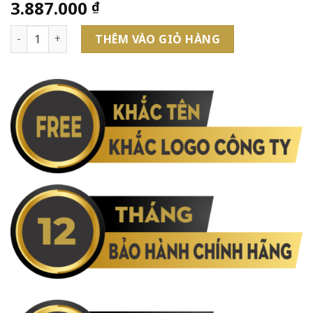
3.887.000
₫
Bút Máy Cao Cấp Parker Urban PRM Dark Blue TB4-1975505 
THÊM VÀO GIỎ HÀNG