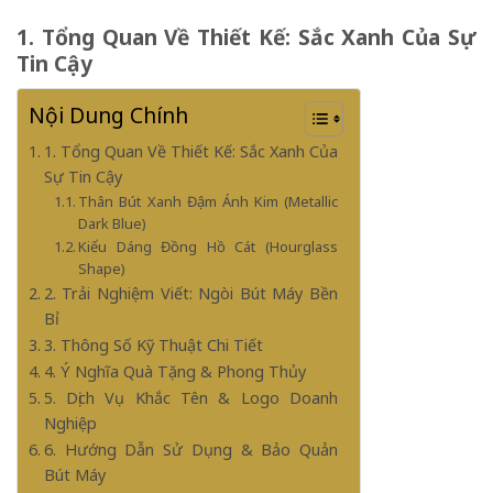
1. Tổng Quan Về Thiết Kế: Sắc Xanh Của Sự
Tin Cậy
Nội Dung Chính
1. Tổng Quan Về Thiết Kế: Sắc Xanh Của
Sự Tin Cậy
Thân Bút Xanh Đậm Ánh Kim (Metallic
Dark Blue)
Kiểu Dáng Đồng Hồ Cát (Hourglass
Shape)
2. Trải Nghiệm Viết: Ngòi Bút Máy Bền
Bỉ
3. Thông Số Kỹ Thuật Chi Tiết
4. Ý Nghĩa Quà Tặng & Phong Thủy
5. Dịch Vụ Khắc Tên & Logo Doanh
Nghiệp
6. Hướng Dẫn Sử Dụng & Bảo Quản
Bút Máy