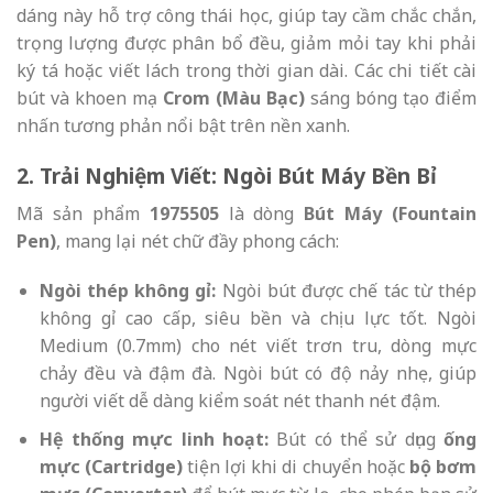
dáng này hỗ trợ công thái học, giúp tay cầm chắc chắn,
trọng lượng được phân bổ đều, giảm mỏi tay khi phải
ký tá hoặc viết lách trong thời gian dài. Các chi tiết cài
bút và khoen mạ
Crom (Màu Bạc)
sáng bóng tạo điểm
nhấn tương phản nổi bật trên nền xanh.
2. Trải Nghiệm Viết: Ngòi Bút Máy Bền Bỉ
Mã sản phẩm
1975505
là dòng
Bút Máy (Fountain
Pen)
, mang lại nét chữ đầy phong cách:
Ngòi thép không gỉ:
Ngòi bút được chế tác từ thép
không gỉ cao cấp, siêu bền và chịu lực tốt. Ngòi
Medium (0.7mm) cho nét viết trơn tru, dòng mực
chảy đều và đậm đà. Ngòi bút có độ nảy nhẹ, giúp
người viết dễ dàng kiểm soát nét thanh nét đậm.
Hệ thống mực linh hoạt:
Bút có thể sử dụng
ống
mực (Cartridge)
tiện lợi khi di chuyển hoặc
bộ bơm