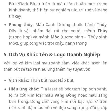
Blue/Dark Blue) luôn là màu sắc chuẩn mực trong
kinh doanh, thể hiện sự nghiêm túc, trí tuệ và đáng
tin cậy.
Phong thủy:
Màu Xanh Dương thuộc hành
Thủy
.
Đây là vật phẩm đại cát cho người mệnh
Thủy
(tương hợp) và mệnh
Mộc
(tương sinh – Thủy sinh
Mộc), giúp công việc trôi chảy, hanh thông.
5. Dịch Vụ Khắc Tên & Logo Doanh Nghiệp
Với lớp vỏ kim loại màu xanh sẫm, việc khắc laser lên
thân bút sẽ tạo ra hiệu ứng thẩm mỹ tuyệt vời:
Vị trí khắc:
Thân bút hoặc Nắp bút.
Hiệu ứng khắc:
Tia laser sẽ bóc tách lớp sơn xanh,
lộ ra cốt kim loại màu
Vàng Đồng
hoặc màu sáng
bên trong. Dòng chữ vàng kim nổi bật rực rỡ trên
nền xanh đậm tạo nên vẻ đẹp sang trọng, đẳng cấp