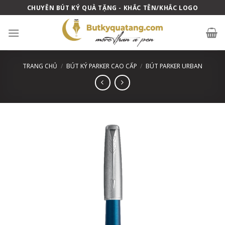
Skip
CHUYÊN BÚT KÝ QUÀ TẶNG - KHẮC TÊN/KHẮC LOGO
to
content
TRANG CHỦ
/
BÚT KÝ PARKER CAO CẤP
/
BÚT PARKER URBAN