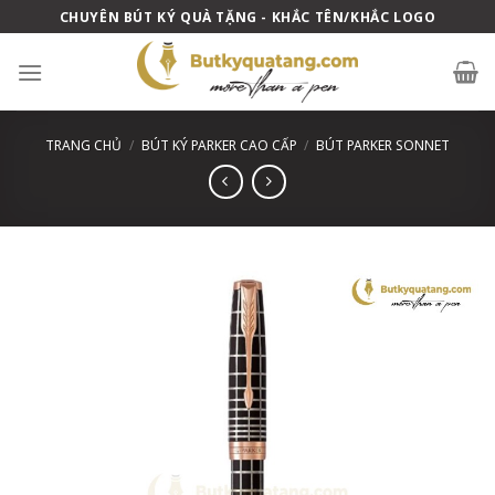
Skip
CHUYÊN BÚT KÝ QUÀ TẶNG - KHẮC TÊN/KHẮC LOGO
to
content
TRANG CHỦ
/
BÚT KÝ PARKER CAO CẤP
/
BÚT PARKER SONNET