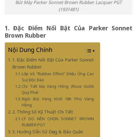
Bút Máy Parker Sonnet Brown Rubber Lacquer PGT
(1931481)
1. Đặc Điểm Nổi Bật Của Parker Sonnet
Brown Rubber
Nội Dung Chính
1. Đặc Điểm Nổi Bật Của Parker Sonnet
Brown Rubber
Lớp Vỏ “Rubber Effect” (Hiệu Ứng Cao
Su) Độc Đáo
Chi Tiết Mạ Vàng Hồng (Rose Gold)
Quý Phái
Ngòi Bút Vàng Khối 18K Phủ Vàng
Hồng
2. Thông Số Kỹ Thuật Chi Tiết
LÝ DO NÊN CHỌN SONNET BROWN
RUBBER PGT
3. Hướng Dẫn Sử Dụng & Bảo Quản