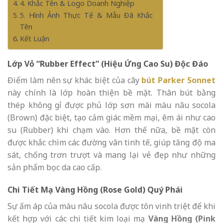
4. Khắc Tên & Logo Doanh Nghiệp
5. Hình Ảnh Thực Tế & Mẫu Đã Khắc
Tên
Kết Luận
Lớp Vỏ “Rubber Effect” (Hiệu Ứng Cao Su) Độc Đáo
Điểm làm nên sự khác biệt của cây
bút Parker Sonnet
này chính là lớp hoàn thiện bề mặt. Thân bút bằng
thép không gỉ được phủ lớp sơn mài màu nâu socola
(Brown) đặc biệt, tạo cảm giác mềm mại, êm ái như cao
su (Rubber) khi chạm vào. Hơn thế nữa, bề mặt còn
được khắc chìm các đường vân tinh tế, giúp tăng độ ma
sát, chống trơn trượt và mang lại vẻ đẹp như những
sản phẩm bọc da cao cấp.
Chi Tiết Mạ Vàng Hồng (Rose Gold) Quý Phái
Sự ấm áp của màu nâu socola được tôn vinh triệt để khi
kết hợp với các chi tiết kim loại mạ
Vàng Hồng (Pink