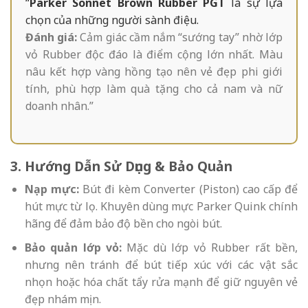
“
Parker Sonnet Brown Rubber PGT
là sự lựa
chọn của những người sành điệu.
Đánh giá:
Cảm giác cầm nắm “sướng tay” nhờ lớp
vỏ Rubber độc đáo là điểm cộng lớn nhất. Màu
nâu kết hợp vàng hồng tạo nên vẻ đẹp phi giới
tính, phù hợp làm quà tặng cho cả nam và nữ
doanh nhân.”
3. Hướng Dẫn Sử Dụng & Bảo Quản
Nạp mực:
Bút đi kèm Converter (Piston) cao cấp để
hút mực từ lọ. Khuyên dùng mực Parker Quink chính
hãng để đảm bảo độ bền cho ngòi bút.
Bảo quản lớp vỏ:
Mặc dù lớp vỏ Rubber rất bền,
nhưng nên tránh để bút tiếp xúc với các vật sắc
nhọn hoặc hóa chất tẩy rửa mạnh để giữ nguyên vẻ
đẹp nhám mịn.