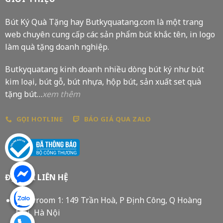
Bút Ký Quà Tặng hay Butkyquatang.com là một trang
web chuyên cung cấp các sản phẩm bút khắc tên, in logo
làm quà tặng doanh nghiệp.
Butkyquatang kinh doanh nhiều dòng bút ký như bút
kim loại, bút gỗ, bút nhựa, hộp bút, sản xuất set quà
tặng bút…
xem thêm
GỌI HOTLINE
BÁO GIÁ QUA ZALO
ĐỊA CHỈ LIÊN HỆ
Showroom 1: 149 Trần Hoà, P Định Công, Q Hoàng
Mai, Hà Nội