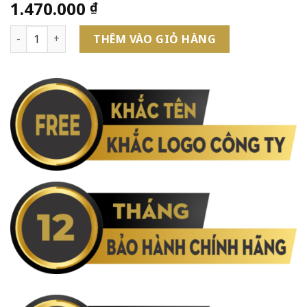
1.470.000
₫
Bút Lông Bi IM X-BS Metal GT TB4-1975578 số lượng
THÊM VÀO GIỎ HÀNG