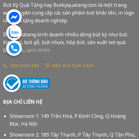
Bút Ký Quà Tặng hay Butkyquatang.com là một trang
web chuyên cung cấp các sản phẩm bút khắc tên, in logo
làm quà tặng doanh nghiệp.
Butkyquatang kinh doanh nhiều dòng bút ký như bút
kim loại, bút gỗ, bút nhựa, hộp bút, sản xuất set quà
tặng bút…
xem thêm
GỌI HOTLINE
BÁO GIÁ QUA ZALO
ĐỊA CHỈ LIÊN HỆ
Showroom 1: 149 Trần Hoà, P Định Công, Q Hoàng
Mai, Hà Nội
Showroom 2: 189 Tây Thạnh, P Tây Thạnh, Q Tân Phú,