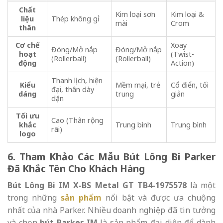
Chất
Kim loại sơn
Kim loại &
liệu
Thép không gỉ
mài
Crom
thân
Cơ chế
Xoay
Đóng/Mở nắp
Đóng/Mở nắp
hoạt
(Twist-
(Rollerball)
(Rollerball)
động
Action)
Thanh lịch, hiện
Kiểu
Mềm mại, trẻ
Cổ điển, tối
đại, thân dày
dáng
trung
giản
dặn
Tối ưu
Cao (Thân rộng
khắc
Trung bình
Trung bình
rãi)
logo
6. Tham Khảo Các Mẫu Bút Lông Bi Parker
Đã Khắc Tên Cho Khách Hàng
Bút Lông Bi IM X-BS Metal GT TB4-1975578
là một
trong những
sản phẩm
nổi bật và được ưa chuộng
nhất của nhà Parker. Nhiều doanh nghiệp đã tin tưởng
và chọn
bút Parker IM
là sản phẩm đại diện để dành