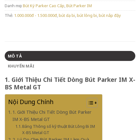
Danh mục:
Bút Ký Parker Cao Cấp
,
Bút Parker IM
Thẻ:
1.000.000đ - 1.500.000đ
,
bút dạ bi
,
bút lông bi
,
bút nắp đậy
MÔ TẢ
KHUYẾN MÃI
1. Giới Thiệu Chi Tiết Dòng Bút Parker IM X-
BS Metal GT
Nội Dung Chính
1. Giới Thiệu Chi Tiết Dòng Bút Parker
IM X-BS Metal GT
Bảng Thông số kỹ thuật Bút Lông Bi IM
X-BS Metal GT
2. Lý Do Chọn Bút Parker IM Làm Quà