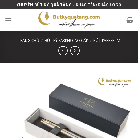
Skip
CHUYÊN BÚT KÝ QUÀ TẶNG - KHẮC TÊN/KHẮC LOGO
to
content
TRANG CHỦ
/
BÚT KÝ PARKER CAO CẤP
/
BÚT PARKER IM