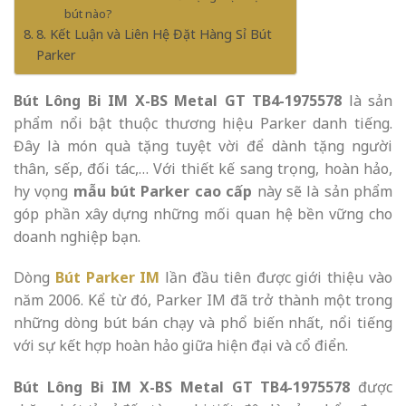
bút nào?
8. Kết Luận và Liên Hệ Đặt Hàng Sỉ Bút
Parker
Bút Lông Bi IM X-BS Metal GT TB4-1975578
là sản
phẩm nổi bật thuộc thương hiệu Parker danh tiếng.
Đây là món quà tặng tuyệt vời để dành tặng người
thân, sếp, đối tác,… Với thiết kế sang trọng, hoàn hảo,
hy vọng
mẫu bút Parker cao cấp
này sẽ là sản phẩm
góp phần xây dựng những mối quan hệ bền vững cho
doanh nghiệp bạn.
Dòng
Bút Parker IM
lần đầu tiên được giới thiệu vào
năm 2006. Kể từ đó, Parker IM đã trở thành một trong
những dòng bút bán chạy và phổ biến nhất, nổi tiếng
với sự kết hợp hoàn hảo giữa hiện đại và cổ điển.
Bút Lông Bi IM X-BS Metal GT TB4-1975578
được