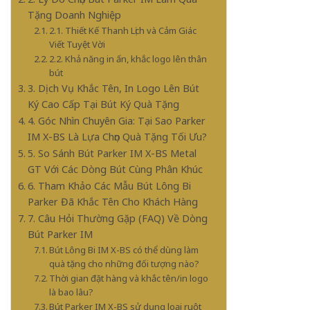
Tặng Doanh Nghiệp
2.1. Thiết Kế Thanh Lịch và Cảm Giác
Viết Tuyệt Vời
2.2. Khả năng in ấn, khắc logo lên thân
bút
3. Dịch Vụ Khắc Tên, In Logo Lên Bút
Ký Cao Cấp Tại Bút Ký Quà Tặng
4. Góc Nhìn Chuyên Gia: Tại Sao Parker
IM X-BS Là Lựa Chọn Quà Tặng Tối Ưu?
5. So Sánh Bút Parker IM X-BS Metal
GT Với Các Dòng Bút Cùng Phân Khúc
6. Tham Khảo Các Mẫu Bút Lông Bi
Parker Đã Khắc Tên Cho Khách Hàng
7. Câu Hỏi Thường Gặp (FAQ) Về Dòng
Bút Parker IM
Bút Lông Bi IM X-BS có thể dùng làm
quà tặng cho những đối tượng nào?
Thời gian đặt hàng và khắc tên/in logo
là bao lâu?
Bút Parker IM X-BS sử dụng loại ruột