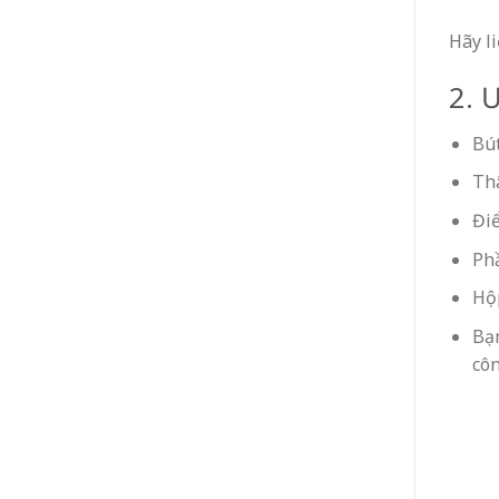
Hãy l
2. 
Bút
Thâ
Điể
Phầ
Hộp
Bạn
côn