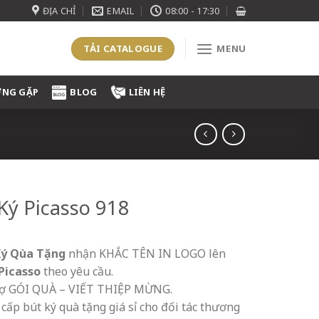
ĐỊA CHỈ
EMAIL
08:00 - 17:30
TẢI CATALOGUE
MENU
ỜNG GẶP
BLOG
LIÊN HỆ
Ký Picasso 918
Ký Qùa Tặng
nhận KHẮC TÊN IN LOGO lên
 Picasso
theo yêu cầu.
rợ GÓI QUÀ – VIẾT THIỆP MỪNG.
cấp bút ký quà tặng giá sỉ cho đối tác thương