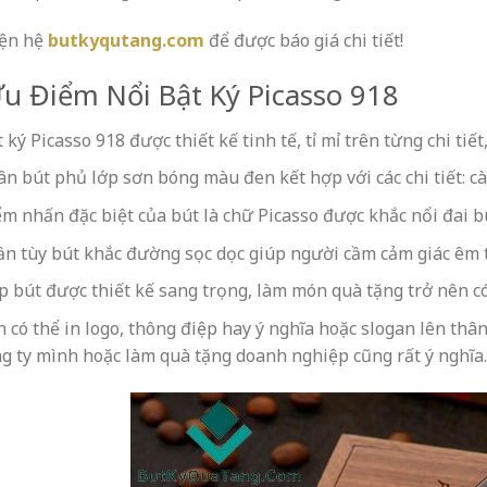
iện hệ
butkyqutang.com
để được báo giá chi tiết!
Ưu Điểm Nổi Bật Ký Picasso 918
 ký Picasso 918 được thiết kế tinh tế, tỉ mỉ trên từng chi tiế
n bút phủ lớp sơn bóng màu đen kết hợp với các chi tiết: cài
m nhấn đặc biệt của bút là chữ Picasso được khắc nổi đai 
n tùy bút khắc đường sọc dọc giúp người cầm cảm giác êm ta
 bút được thiết kế sang trọng, làm món quà tặng trở nên có 
 có thể in logo, thông điệp hay ý nghĩa hoặc slogan lên th
g ty mình hoặc làm quà tặng doanh nghiệp cũng rất ý nghĩa.