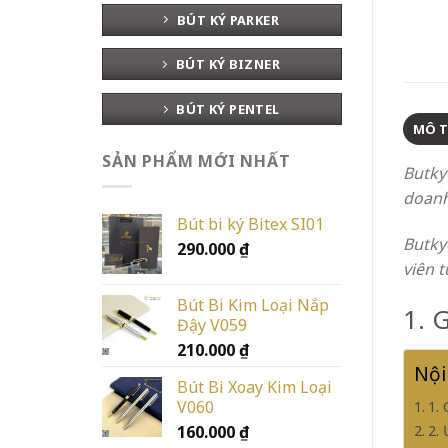
BÚT KÝ PARKER
BÚT KÝ BIZNER
BÚT KÝ PENTEL
MÔ 
SẢN PHẨM MỚI NHẤT
Butky
doanh
Bút bi ký Bitex SI01
Butky
290.000
₫
viên t
Bút Bi Kim Loại Nắp
1. 
Đậy V059
210.000
₫
Nội
Bút Bi Xoay Kim Loại
V060
1.
160.000
₫
2.