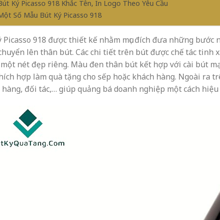
 Bút Ký Picasso 918 Khắc Tên, In Logo Theo Yêu Cầu
 Một Số Mẫu Bút Ký Picasso 918
ý Picasso 918 được thiết kế nhằm mục đích đưa những bước 
huyển lên thân bút. Các chi tiết trên bút được chế tác tinh x
một nét đẹp riêng. Màu đen thân bút kết hợp với cài bút mạ 
hích hợp làm quà tặng cho sếp hoặc khách hàng. Ngoài ra trên
 hàng, đối tác,… giúp quảng bá doanh nghiệp một cách hiệu