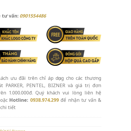
 tư vấn:
0901554486
ách ưu đãi trên chỉ áp dụng cho các thương
út PARKER, PENTEL, BIZNER và giá trị đơn
rên 1.000.000đ. Quý khách vui lòng liên hệ
oặc
Hotline:
0938.974.299
để nhận tư vấn &
chi tiết
Bút Ký Picasso