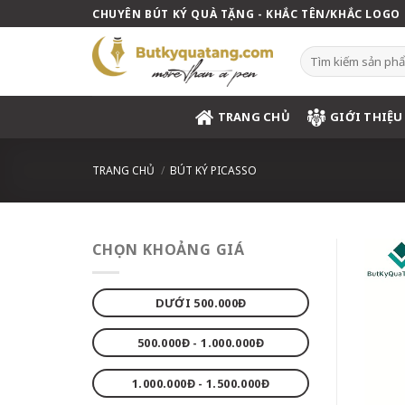
Skip
CHUYÊN BÚT KÝ QUÀ TẶNG - KHẮC TÊN/KHẮC LOGO
to
content
Tìm
kiếm:
TRANG CHỦ
GIỚI THIỆU
TRANG CHỦ
/
BÚT KÝ PICASSO
CHỌN KHOẢNG GIÁ
DƯỚI 500.000Đ
500.000Đ - 1.000.000Đ
1.000.000Đ - 1.500.000Đ