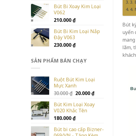
3.
Bút Bi Xoay Kim Loại
4.
V062
210.000
₫
Bút k
Bút Bi Kim Loại Nắp
uyển c
Đậy V063
mang 
230.000
₫
lãm, t
khách
SẢN PHẨM BÁN CHẠY
Ruột Bút Kim Loại
Mực Xanh
Giá
Giá
30.000
₫
20.000
₫
gốc
hiện
Bút Kim Loại Xoay
là:
tại
V020 Khắc Tên
30.000 ₫.
là:
180.000
₫
20.000 ₫.
Bút bi cao cấp Bizner-
069/VN - Tặng Kèm