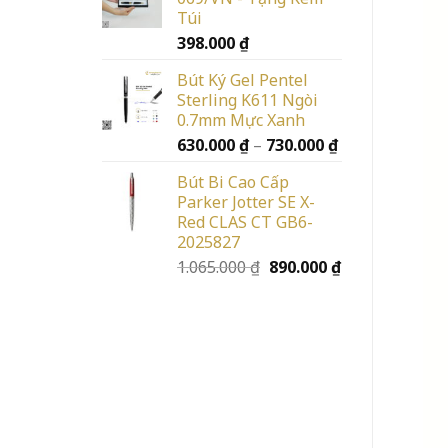
Túi
398.000
₫
Bút Ký Gel Pentel
Sterling K611 Ngòi
0.7mm Mực Xanh
Khoảng
630.000
₫
–
730.000
₫
giá:
Bút Bi Cao Cấp
từ
Parker Jotter SE X-
630.000 ₫
Red CLAS CT GB6-
đến
2025827
730.000 ₫
Giá
Giá
1.065.000
₫
890.000
₫
gốc
hiện
là:
tại
1.065.000 ₫.
là:
890.000 ₫.