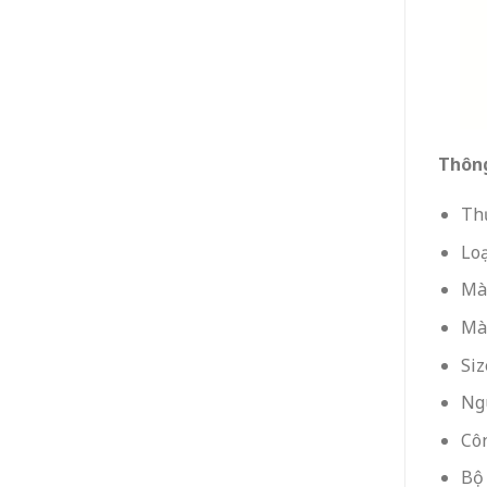
Thông
Th
Loạ
Màu
Mà
Siz
Ng
Côn
Bộ