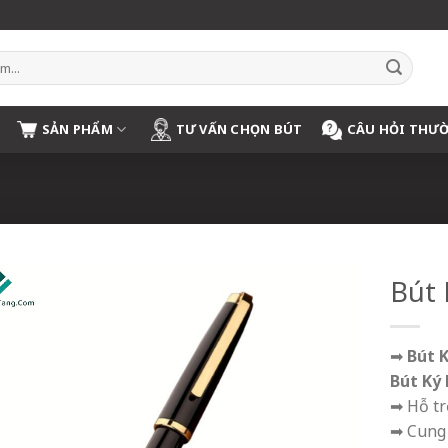
SẢN PHẨM
TƯ VẤN CHỌN BÚT
CÂU HỎI THƯ
Bút 
➡
Bút 
Bút Ký
➡ Hỗ t
➡ Cung 