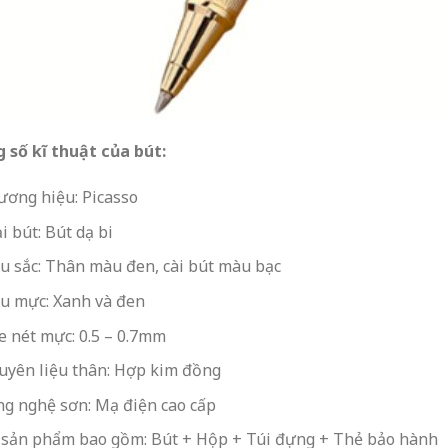
 số kĩ thuật của bút:
ương hiệu: Picasso
i bút: Bút dạ bi
 sắc: Thân màu đen, cài bút màu bạc
u mực: Xanh và đen
e nét mực: 0.5 – 0.7mm
uyên liệu thân: Hợp kim đồng
g nghệ sơn: Mạ điện cao cấp
 sản phẩm bao gồm: Bút + Hộp + Túi đựng + Thẻ bảo hành