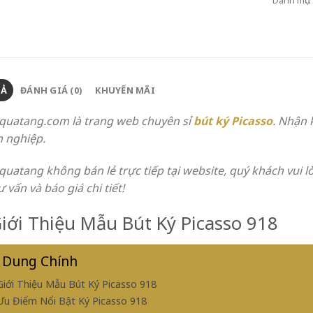
TẢ
ĐÁNH GIÁ (0)
KHUYẾN MÃI
quatang.com là trang web chuyên sỉ
bút ký Picasso
.
Nhận kh
 nghiệp.
quatang không bán lẻ trực tiếp tại website, quý khách vui l
ư vấn và báo giá chi tiết!
Giới Thiệu Mẫu Bút Ký Picasso 918
 Dung Chính
 Giới Thiệu Mẫu Bút Ký Picasso 918
 Ưu Điểm Nổi Bật Ký Picasso 918