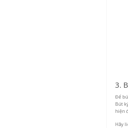
3. 
Để bú
Bút k
hiện đ
Hãy l