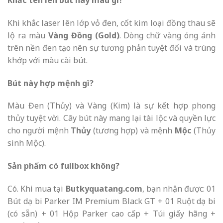
Khắc tên lên bút này màu gì?
Khi khắc laser lên lớp vỏ đen, cốt kim loại đồng thau sẽ
lộ ra màu
Vàng Đồng (Gold)
. Dòng chữ vàng óng ánh
trên nền đen tạo nên sự tương phản tuyệt đối và trùng
khớp với màu cài bút.
Bút này hợp mệnh gì?
Màu Đen (Thủy) và Vàng (Kim) là sự kết hợp phong
thủy tuyệt vời. Cây bút này mang lại tài lộc và quyền lực
cho người mệnh
Thủy
(tương hợp) và mệnh
Mộc
(Thủy
sinh Mộc).
Sản phẩm có fullbox không?
Có. Khi mua tại
Butkyquatang.com
, bạn nhận được: 01
Bút dạ bi Parker IM Premium Black GT + 01 Ruột dạ bi
(có sẵn) + 01 Hộp Parker cao cấp + Túi giấy hãng +