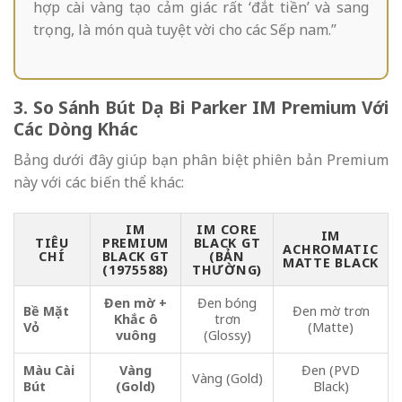
hợp cài vàng tạo cảm giác rất ‘đắt tiền’ và sang
trọng, là món quà tuyệt vời cho các Sếp nam.”
3. So Sánh Bút Dạ Bi Parker IM Premium Với
Các Dòng Khác
Bảng dưới đây giúp bạn phân biệt phiên bản Premium
này với các biến thể khác:
IM
IM CORE
IM
TIÊU
PREMIUM
BLACK GT
ACHROMATIC
CHÍ
BLACK GT
(BẢN
MATTE BLACK
(1975588)
THƯỜNG)
Đen mờ +
Đen bóng
Bề Mặt
Đen mờ trơn
Khắc ô
trơn
Vỏ
(Matte)
vuông
(Glossy)
Màu Cài
Vàng
Đen (PVD
Vàng (Gold)
Bút
(Gold)
Black)