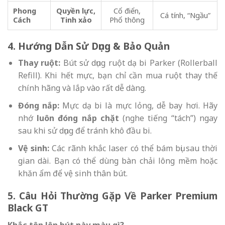
Phong
Quyền lực,
Cổ điển,
Cá tính, “Ngầu”
Cách
Tinh xảo
Phổ thông
4. Hướng Dẫn Sử Dụng & Bảo Quản
Thay ruột:
Bút sử dụng ruột dạ bi Parker (Rollerball
Refill). Khi hết mực, bạn chỉ cần mua ruột thay thế
chính hãng và lắp vào rất dễ dàng.
Đóng nắp:
Mực dạ bi là mực lỏng, dễ bay hơi. Hãy
nhớ
luôn đóng nắp chặt
(nghe tiếng “tách”) ngay
sau khi sử dụng để tránh khô đầu bi.
Vệ sinh:
Các rãnh khắc laser có thể bám bụi sau thời
gian dài. Bạn có thể dùng bàn chải lông mềm hoặc
khăn ẩm để vệ sinh thân bút.
5. Câu Hỏi Thường Gặp Về Parker Premium
Black GT