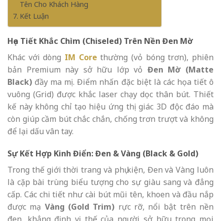
Tên Cho Khách Hàng
Kết Luận
Họa Tiết Khắc Chìm (Chiseled) Trên Nền Đen Mờ
Khác với dòng
IM Core
thường (vỏ bóng trơn), phiên
bản Premium này sở hữu lớp vỏ
Đen Mờ (Matte
Black)
đầy ma mị. Điểm nhấn đặc biệt là các họa tiết ô
vuông (Grid) được khắc laser chạy dọc thân bút. Thiết
kế này không chỉ tạo hiệu ứng thị giác 3D độc đáo mà
còn giúp cầm bút chắc chắn, chống trơn trượt và không
để lại dấu vân tay.
Sự Kết Hợp Kinh Điển: Đen & Vàng (Black & Gold)
Trong thế giới thời trang và phụ kiện, Đen và Vàng luôn
là cặp bài trùng biểu tượng cho sự giàu sang và đẳng
cấp. Các chi tiết như cài bút mũi tên, khoen và đầu nắp
được mạ
Vàng (Gold Trim)
rực rỡ, nổi bật trên nền
đen, khẳng định vị thế của người sở hữu trong mọi