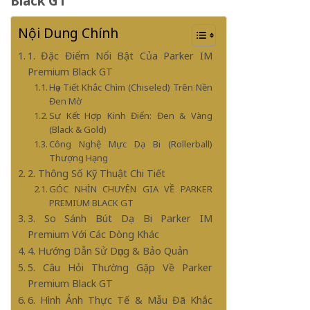
Black GT
Nội Dung Chính
1. Đặc Điểm Nổi Bật Của Parker IM
Premium Black GT
Họa Tiết Khắc Chìm (Chiseled) Trên Nền
Đen Mờ
Sự Kết Hợp Kinh Điển: Đen & Vàng
(Black & Gold)
Công Nghệ Mực Dạ Bi (Rollerball)
Thượng Hạng
2. Thông Số Kỹ Thuật Chi Tiết
GÓC NHÌN CHUYÊN GIA VỀ PARKER
PREMIUM BLACK GT
3. So Sánh Bút Dạ Bi Parker IM
Premium Với Các Dòng Khác
4. Hướng Dẫn Sử Dụng & Bảo Quản
5. Câu Hỏi Thường Gặp Về Parker
Premium Black GT
6. Hình Ảnh Thực Tế & Mẫu Đã Khắc