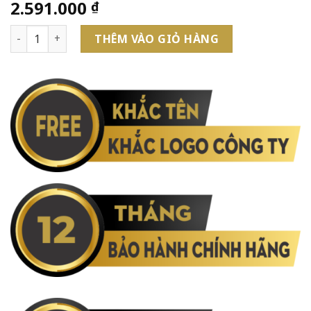
2.591.000
₫
Bút Bi URB PRM Đ-Pearl Metal TB4-1975461 số lượng
THÊM VÀO GIỎ HÀNG