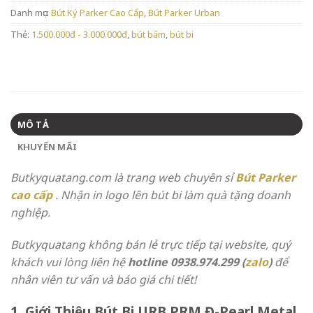
Danh mục:
Bút Ký Parker Cao Cấp
,
Bút Parker Urban
Thẻ:
1.500.000đ - 3.000.000đ
,
bút bấm
,
bút bi
MÔ TẢ
KHUYẾN MÃI
Butkyquatang.com là trang web chuyên sỉ
Bút Parker
cao cấp
. Nhận in logo lên bút bi làm quà tặng doanh
nghiệp.
Butkyquatang không bán lẻ trực tiếp tại website, quý
khách vui lòng liên hệ
hotline 0938.974.299 (
zalo
)
để
nhân viên tư vấn và báo giá chi tiết!
1. Giới Thiệu Bút Bi URB PRM Đ-Pearl Metal