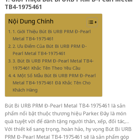
TB4-1975461
Nội Dung Chính
1. Giới Thiệu Bút Bi URB PRM Đ-Pearl
Metal TB4-1975461
2. Ưu Điểm Của Bút Bi URB PRM Đ-
Pearl Metal TB4-1975461
3. Bút Bi URB PRM Đ-Pearl Metal TB4-
1975461 Khắc Tên Theo Yêu Cầu
4. Một Số Mẫu Bút Bi URB PRM Đ-Pearl
Metal TB4-1975461 Đã Khắc Tên Cho
Khách Hàng
Bút Bi URB PRM Đ-Pearl Metal TB4-1975461 là sản
phẩm nổi bật thuộc thương hiệu Parker. Đây là món
quà tuyệt vời để dành tặng người thân, xếp, đối tác,…
Với thiết kế sang trọng, hoàn hảo, hy vọng Bút Bi URB
PRM Đ-Pearl Metal TB4-1975461 sẽ là sản phẩm góp