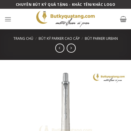
Skip
CHUYÊN BÚT KÝ QUÀ TẶNG - KHẮC TÊN/KHẮC LOGO
to
content
TRANG CHỦ
/
BÚT KÝ PARKER CAO CẤP
/
BÚT PARKER URBAN