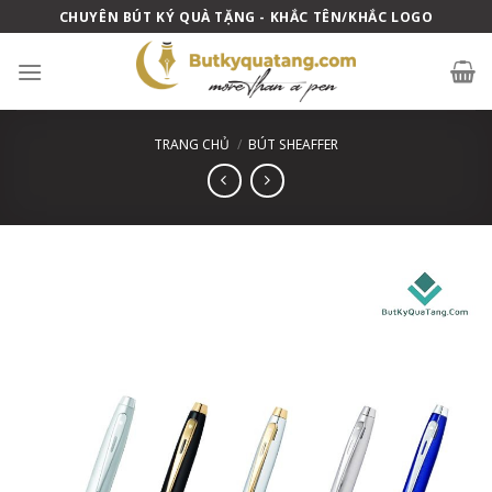
Skip
CHUYÊN BÚT KÝ QUÀ TẶNG - KHẮC TÊN/KHẮC LOGO
to
content
TRANG CHỦ
/
BÚT SHEAFFER