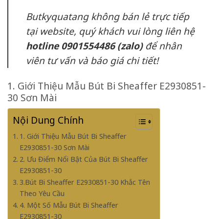
Butkyquatang không bán lẻ trực tiếp
tại website, quý khách vui lòng liên hệ
hotline 0901554486 (zalo)
để nhân
viên tư vấn và báo giá chi tiết!
1. Giới Thiệu Mẫu Bút Bi Sheaffer E2930851-
30 Sơn Mài
Nội Dung Chính
1. Giới Thiệu Mẫu Bút Bi Sheaffer
E2930851-30 Sơn Mài
2. Ưu Điểm Nổi Bật Của Bút Bi Sheaffer
E2930851-30
3.Bút Bi Sheaffer E2930851-30 Khắc Tên
Theo Yêu Cầu
4. Một Số Mẫu Bút Bi Sheaffer
E2930851-30