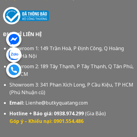
ĐỊA CHỈ LIÊN HỆ
Showroom 1: 149 Trần Hoà, P Định Công, Q Hoàng
Mai, Hà Nội
Showroom 2: 189 Tây Thạnh, P Tây Thạnh, Q Tân Phú,
Tp HCM
Showroom 3: 341 Phan Xích Long, P Cầu Kiệu, TP HCM
(Phú Nhuận cũ)
Email:
Lienhe@butkyquatang.com
Hotline + Báo giá:
0938.974.299
(Gia Bảo)
Góp ý – Khiếu nại: 0901.554.486