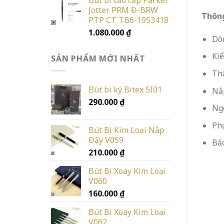
Jotter PRM Đ-BRW
Thông
PTP CT TB6-1953418
1.080.000
₫
Dòn
Kiể
SẢN PHẨM MỚI NHẤT
Th
Bút bi ký Bitex SI01
Nắp
290.000
₫
Ngò
Phụ
Bút Bi Kim Loại Nắp
Đậy V059
Bả
210.000
₫
Bút Bi Xoay Kim Loại
V060
160.000
₫
Bút Bi Xoay Kim Loại
V062