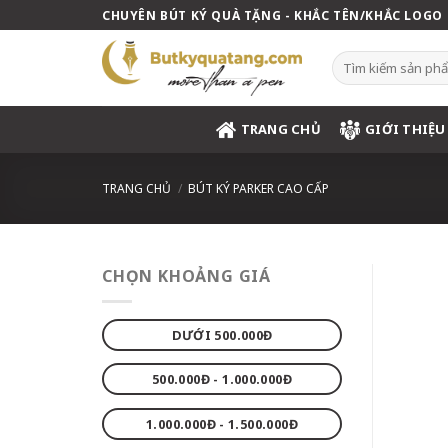
Skip
CHUYÊN BÚT KÝ QUÀ TẶNG - KHẮC TÊN/KHẮC LOGO
to
content
Tìm
kiếm:
TRANG CHỦ
GIỚI THIỆU
TRANG CHỦ
/
BÚT KÝ PARKER CAO CẤP
CHỌN KHOẢNG GIÁ
DƯỚI 500.000Đ
500.000Đ - 1.000.000Đ
1.000.000Đ - 1.500.000Đ