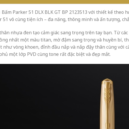
i Bấm Parker 51 DLX BLK GT BP 2123513 với thiết kế theo h
 51 vô cùng tiện ích – đa năng, thông minh và ấn tượng, chắc
thân nhựa đen tạo cảm giác sang trọng trên tay bạn. Từ các
ồng nhất một màu titan, mờ đậm sang trọng và huyền bí, th
iết như vòng khoen, đỉnh đầu nắp và nắp đậy thân cùng với c
phủ một lớp PVD cùng tone rất đặc biệt và đẹp mắt.