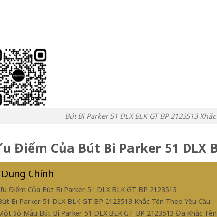
Bút Bi Parker 51 DLX BLK GT BP 2123513 Khắc
Ưu Điểm Của Bút Bi Parker 51 DLX 
 Dung Chính
 Ưu Điểm Của Bút Bi Parker 51 DLX BLK GT BP 2123513
 Bút Bi Parker 51 DLX BLK GT BP 2123513 Khắc Tên Theo Yêu Cầu
 Một Số Mẫu Bút Bi Parker 51 DLX BLK GT BP 2123513 Đã Khắc Tê