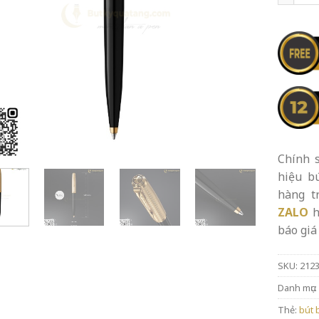
Chính s
hiệu b
hàng t
ZALO
h
báo giá 
SKU:
212
Danh mục:
Thẻ:
bút 