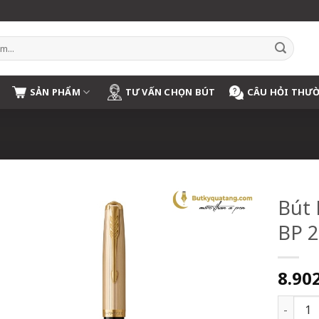
SẢN PHẨM
TƯ VẤN CHỌN BÚT
CÂU HỎI THƯ
Bút 
BP 2
8.90
Bút Bi 