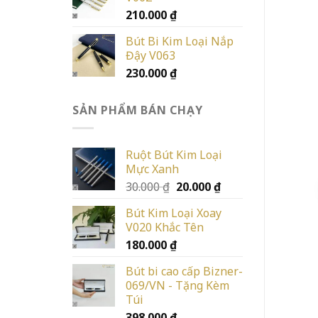
210.000
₫
Bút Bi Kim Loại Nắp
Đậy V063
230.000
₫
SẢN PHẨM BÁN CHẠY
Ruột Bút Kim Loại
Mực Xanh
Giá
Giá
30.000
₫
20.000
₫
gốc
hiện
Bút Kim Loại Xoay
là:
tại
V020 Khắc Tên
30.000 ₫.
là:
180.000
₫
20.000 ₫.
Bút bi cao cấp Bizner-
069/VN - Tặng Kèm
Túi
398.000
₫