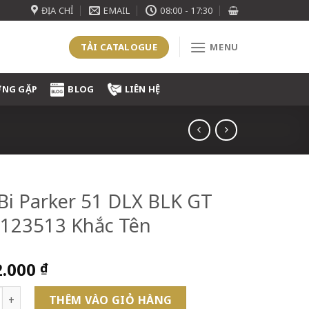
ĐỊA CHỈ
EMAIL
08:00 - 17:30
TẢI CATALOGUE
MENU
ỜNG GẶP
BLOG
LIÊN HỆ
Bi Parker 51 DLX BLK GT
123513 Khắc Tên
2.000
₫
Parker 51 DLX BLK GT BP 2123513 Khắc Tên số lượng
THÊM VÀO GIỎ HÀNG