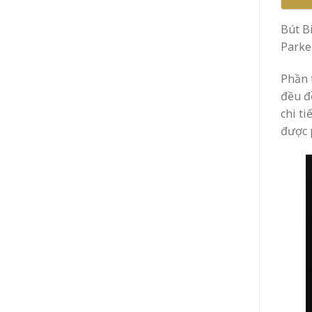
Bút B
Parker
Phần 
đều đ
chi t
được 