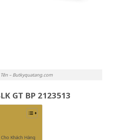
 Tên – Butkyquatang.com
BLK GT BP 2123513
n Cho Khách Hàng