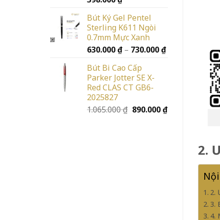
Bút Ký Gel Pentel
Sterling K611 Ngòi
0.7mm Mực Xanh
Khoảng
630.000
₫
–
730.000
₫
giá:
Bút Bi Cao Cấp
từ
Parker Jotter SE X-
630.000 ₫
Red CLAS CT GB6-
đến
2025827
730.000 ₫
Giá
Giá
1.065.000
₫
890.000
₫
gốc
hiện
là:
tại
1.065.000 ₫.
là:
2. 
890.000 ₫.
Nội
2.
3.
4.