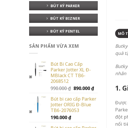
BÚT KÝ PARKER
BÚT KÝ BIZNER
BÚT KÝ PENTEL
MÔ 
Butky
SẢN PHẨM VỪA XEM
quà t
Bút Bi Cao Cấp
Butky
Parker Jotter XL Đ-
nhân v
MBlack CT TB6-
2068512
1. 
Giá
Giá
990.000
₫
890.000
₫
gốc
hiện
Bút bi cao cấp Parker
là:
tại
Được 
Jotter ORIG Đ-Blue
990.000 ₫.
là:
Parke
TB6-2076053
890.000 ₫.
đột p
190.000
₫
nổi t
Bút bi cao cấp Parker