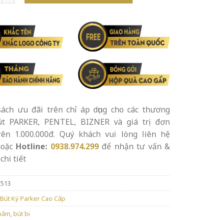
ách ưu đãi trên chỉ áp dụng cho các thương
út PARKER, PENTEL, BIZNER và giá trị đơn
rên 1.000.000đ. Quý khách vui lòng liên hệ
oặc
Hotline:
0938.974.299
để nhận tư vấn &
chi tiết
3513
Bút Ký Parker Cao Cấp
bấm
,
bút bi