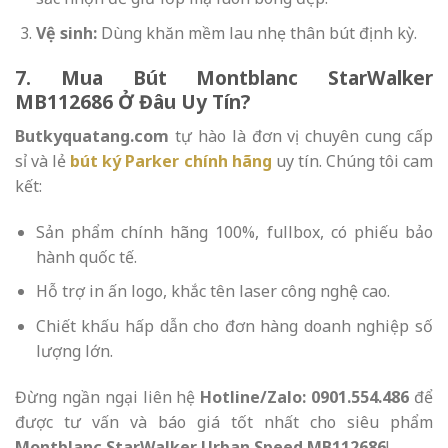
Vệ sinh:
Dùng khăn mềm lau nhẹ thân bút định kỳ.
7. Mua Bút Montblanc StarWalker
MB112686 Ở Đâu Uy Tín?
Butkyquatang.com
tự hào là đơn vị chuyên cung cấp
sỉ và lẻ
bút ký Parker chính hãng
uy tín. Chúng tôi cam
kết:
Sản phẩm chính hãng 100%, fullbox, có phiếu bảo
hành quốc tế.
Hỗ trợ in ấn logo, khắc tên laser công nghệ cao.
Chiết khấu hấp dẫn cho đơn hàng doanh nghiệp số
lượng lớn.
Đừng ngần ngại liên hệ
Hotline/Zalo: 0901.554.486
để
được tư vấn và báo giá tốt nhất cho siêu phẩm
Montblanc StarWalker Urban Speed MB112686
!