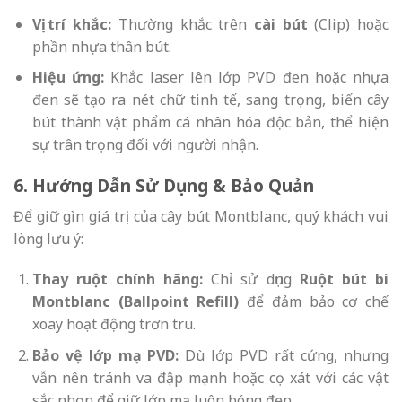
Vị trí khắc:
Thường khắc trên
cài bút
(Clip) hoặc
phần nhựa thân bút.
Hiệu ứng:
Khắc laser lên lớp PVD đen hoặc nhựa
đen sẽ tạo ra nét chữ tinh tế, sang trọng, biến cây
bút thành vật phẩm cá nhân hóa độc bản, thể hiện
sự trân trọng đối với người nhận.
6. Hướng Dẫn Sử Dụng & Bảo Quản
Để giữ gìn giá trị của cây bút Montblanc, quý khách vui
lòng lưu ý:
Thay ruột chính hãng:
Chỉ sử dụng
Ruột bút bi
Montblanc (Ballpoint Refill)
để đảm bảo cơ chế
xoay hoạt động trơn tru.
Bảo vệ lớp mạ PVD:
Dù lớp PVD rất cứng, nhưng
vẫn nên tránh va đập mạnh hoặc cọ xát với các vật
sắc nhọn để giữ lớp mạ luôn bóng đẹp.