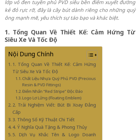
lớp vỏ đen tuyền phủ PVD siêu bền điểm xuyết đường
kẻ đỏ rực rỡ, đây là cây bút dành riêng cho những quý
ông mạnh mẽ, yêu thích sự táo bạo và khác biệt.
1. Tổng Quan Về Thiết Kế: Cảm Hứng Từ
Siêu Xe Và Tốc Độ
Nội Dung Chính
1. Tổng Quan Về Thiết Kế: Cảm Hứng
Từ Siêu Xe Và Tốc Độ
Chất Liệu Nhựa Quý Phủ PVD (Precious
Resin & PVD Fittings)
Điểm Nhấn “Red Stripe” Độc Đáo
Logo Lơ Lửng (Floating Emblem)
2. Trải Nghiệm Viết: Bút Bi Xoay Đẳng
Cấp
3. Thông Số Kỹ Thuật Chi Tiết
4. Ý Nghĩa Quà Tặng & Phong Thủy
5. Dịch Vụ Khắc Tên & Logo Doanh