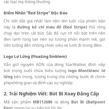
các loại mạ thông thường.
Điểm Nhấn “Red Stripe” Độc Đáo
Chi tiết đắt giá nhất làm nên tên tuổi của phiên bản
này là
đường kẻ chỉ màu đỏ (Red Stripe)
thủ công
chạy dọc trên cài bút. Sắc đỏ rực rỡ nổi bật trên nền
đen lạnh lùng tạo nên sự tương phản mạnh mẽ, gợi
liên tưởng đến những chiếc siêu xe lướt đi trong đêm.
Logo Lơ Lửng (Floating Emblem)
Vẫn giữ nguyên ADN của dòng StarWalker, đỉnh nắp
bút trong suốt chứa biểu tượng
logo Montblanc lơ
lửng
bên trong, tượng trưng cho những bước đi chinh
phục không gian và đỉnh cao sự nghiệp.
2. Trải Nghiệm Viết: Bút Bi Xoay Đẳng Cấp
Mã sản phẩm
MB112686
là dòng
Bút Bi (Ballpoint
Pen)
, mang lại sự tiện lợi tối đa: