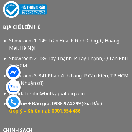
ĐỊA CHỈ LIÊN HỆ
Showroom 1: 149 Trần Hoà, P Định Công, Q Hoàng
Mai, Hà Nội
Showroom 2: 189 Tây Thạnh, P Tây Thạnh, Q Tân Phú,
Tp HCM
Showroom 3: 341 Phan Xích Long, P Cầu Kiệu, TP HCM
(Phú Nhuận cũ)
Email:
Lienhe@butkyquatang.com
Hotline + Báo giá:
0938.974.299
(Gia Bảo)
Góp ý – Khiếu nại: 0901.554.486
CHÍNH SÁCH