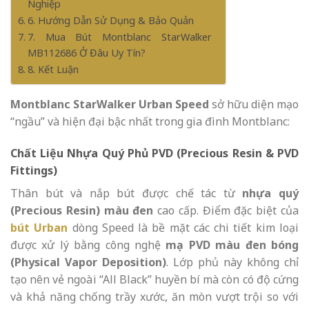
Nghiệp
6. Hướng Dẫn Sử Dụng & Bảo Quản
7. Mua Bút Montblanc StarWalker
MB112686 Ở Đâu Uy Tín?
8. Kết Luận
Montblanc StarWalker Urban Speed
sở hữu diện mạo
“ngầu” và hiện đại bậc nhất trong gia đình Montblanc:
Chất Liệu Nhựa Quý Phủ PVD (Precious Resin & PVD
Fittings)
Thân bút và nắp bút được chế tác từ
nhựa quý
(Precious Resin) màu đen
cao cấp. Điểm đặc biệt của
bút Urban
dòng Speed là bề mặt các chi tiết kim loại
được xử lý bằng công nghệ
mạ PVD màu đen bóng
(Physical Vapor Deposition)
. Lớp phủ này không chỉ
tạo nên vẻ ngoài “All Black” huyền bí mà còn có độ cứng
và khả năng chống trầy xước, ăn mòn vượt trội so với