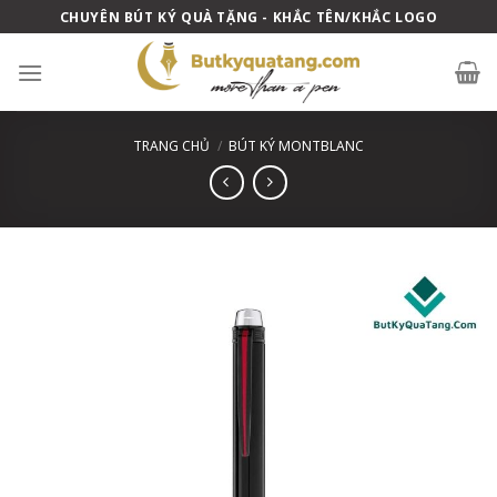
Skip
CHUYÊN BÚT KÝ QUÀ TẶNG - KHẮC TÊN/KHẮC LOGO
to
content
TRANG CHỦ
/
BÚT KÝ MONTBLANC