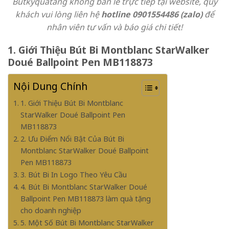
Butkyquatang không bán lẻ trực tiếp tại website, quý
khách vui lòng liên hệ
hotline 0901554486 (zalo)
để
nhân viên tư vấn và báo giá chi tiết!
1. Giới Thiệu Bút Bi Montblanc StarWalker
Doué Ballpoint Pen MB118873
Nội Dung Chính
1. Giới Thiệu Bút Bi Montblanc
StarWalker Doué Ballpoint Pen
MB118873
2. Ưu Điểm Nổi Bật Của Bút Bi
Montblanc StarWalker Doué Ballpoint
Pen MB118873
3. Bút Bi In Logo Theo Yêu Cầu
4. Bút Bi Montblanc StarWalker Doué
Ballpoint Pen MB118873 làm quà tặng
cho doanh nghiệp
5. Một Số Bút Bi Montblanc StarWalker