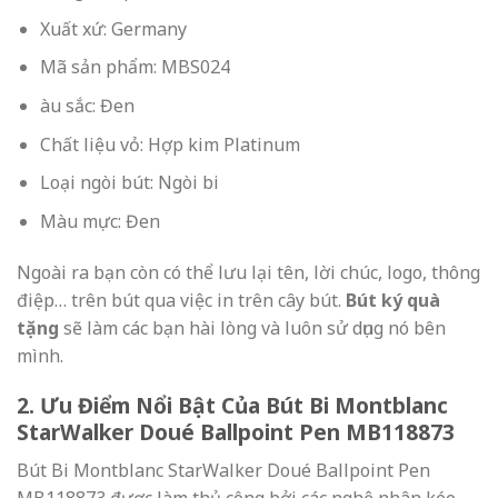
Xuất xứ: Germany
Mã sản phẩm: MBS024
àu sắc: Đen
Chất liệu vỏ: Hợp kim Platinum
Loại ngòi bút: Ngòi bi
Màu mực: Đen
Ngoài ra bạn còn có thể lưu lại tên, lời chúc, logo, thông
điệp… trên bút qua việc in trên cây bút.
Bút ký quà
tặng
sẽ làm các bạn hài lòng và luôn sử dụng nó bên
mình.
2. Ưu Điểm Nổi Bật Của Bút Bi Montblanc
StarWalker Doué Ballpoint Pen MB118873
Bút Bi Montblanc StarWalker Doué Ballpoint Pen
MB118873 được làm thủ công bởi các nghệ nhân kéo