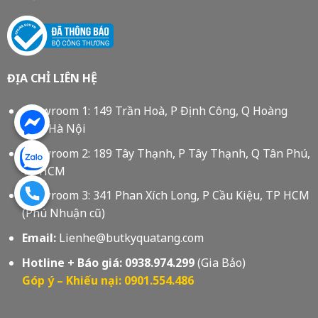
ĐỊA CHỈ LIÊN HỆ
Showroom 1: 149 Trần Hoà, P Định Công, Q Hoàng
Mai, Hà Nội
Showroom 2: 189 Tây Thạnh, P Tây Thạnh, Q Tân Phú,
Tp HCM
Showroom 3: 341 Phan Xích Long, P Cầu Kiệu, TP HCM
(Phú Nhuận cũ)
Email:
Lienhe@butkyquatang.com
Hotline + Báo giá:
0938.974.299
(Gia Bảo)
Góp ý – Khiếu nại: 0901.554.486