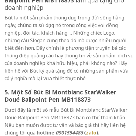
Ballpoint Pen MB118873
làm quà tặng cho
doanh nghiệp
Bút là một sản phẩm thông dụng trong đời sống hằng
ngày, chúng ta sử dụng nó trong công việc với đồng
nghiệp, đối tác, khách hàng,… Những chiếc Logo,
những câu Slogan cũng theo đó mà được nhiều người
biết đến hơn. Đây chính là phương tiện truyền bá các
thông điệp quảng cáo hay thông tin về sản phẩm, dịch vụ
của doanh nghiệp khá hữu hiệu, phải không nào? Hãy
liên hệ với Bút ký quà tặng để có những sản phẩm vừa
có ý nghĩa mà lại vừa thiết thực nhé!
5. Một Số
Bút Bi Montblanc StarWalker
Doué Ballpoint Pen MB118873
Dưới đây là một số mẫu Bút Bi Montblanc StarWalker
Doué Ballpoint Pen MB118873 bạn có thể tham khảo.
Nếu bạn muốn được tư vấn và báo giá thì hãy liên hệ
chúng tôi qua
hotline
0901554486
(
zalo
).