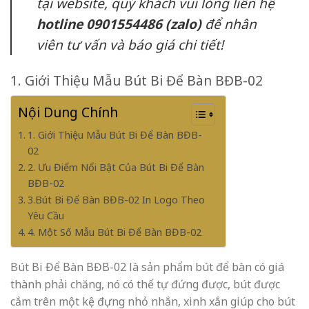
tại website, quý khách vui lòng liên hệ
hotline 0901554486 (zalo)
để nhân
viên tư vấn và báo giá chi tiết!
1. Giới Thiệu Mẫu Bút Bi Để Bàn BĐB-02
Nội Dung Chính
1. Giới Thiệu Mẫu Bút Bi Để Bàn BĐB-
02
2. Ưu Điểm Nổi Bật Của Bút Bi Để Bàn
BĐB-02
3.Bút Bi Để Bàn BĐB-02 In Logo Theo
Yêu Cầu
4. Một Số Mẫu Bút Bi Để Bàn BĐB-02
Bút Bi Để Bàn BĐB-02 là sản phẩm bút để bàn có giá
thành phải chăng, nó có thể tự đứng được, bút được
cắm trên một kệ đựng nhỏ nhắn, xinh xắn giúp cho bút