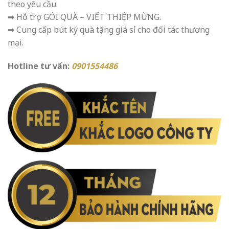
theo yêu cầu.
➡ Hỗ trợ GÓI QUÀ – VIẾT THIỆP MỪNG.
➡ Cung cấp bút ký quà tặng giá sỉ cho đối tác thương
mại.
Hotline tư vấn:
0901554486