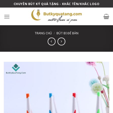
Skip
CHUYÊN BÚT KÝ QUÀ TẶNG - KHẮC TÊN/KHẮC LOGO
to
content
TRANG CHỦ
/
BÚT BI ĐỂ BÀN