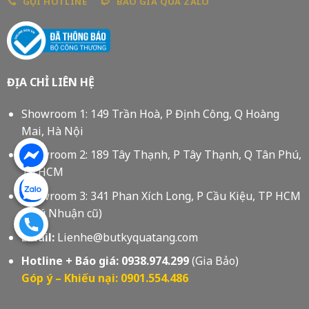
GỌI HOTLINE
BÁO GIÁ QUA ZALO
ĐỊA CHỈ LIÊN HỆ
Showroom 1: 149 Trần Hoà, P Định Công, Q Hoàng
Mai, Hà Nội
Showroom 2: 189 Tây Thạnh, P Tây Thạnh, Q Tân Phú,
Tp HCM
Showroom 3: 341 Phan Xích Long, P Cầu Kiệu, TP HCM
(Phú Nhuận cũ)
Email:
Lienhe@butkyquatang.com
Hotline + Báo giá:
0938.974.299
(Gia Bảo)
Góp ý – Khiếu nại: 0901.554.486