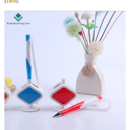
(
zalo
).