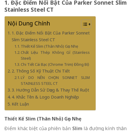
1. Đặc Điểm Nổi Bật Của Parker Sonnet Slim
Stainless Steel CT
Nội Dung Chính
1. Đặc Điểm Nổi Bật Của Parker Sonnet
Slim Stainless Steel CT
Thiết Kế Slim (Thân Nhỏ) Gọn Nhẹ
Chất Liệu Thép Không Gỉ (Stainless
Steel)
Chi Tiết Cài Bạc (Chrome Trim) Đồng Bộ
2. Thông Số Kỹ Thuật Chi Tiết
LÝ DO NÊN CHỌN SONNET SLIM
STAINLESS STEEL CT
3. Hướng Dẫn Sử Dụng & Thay Thế Ruột
4. Khắc Tên & Logo Doanh Nghiệp
Kết Luận
Thiết Kế Slim (Thân Nhỏ) Gọn Nhẹ
Điểm khác biệt của phiên bản
Slim
là đường kính thân