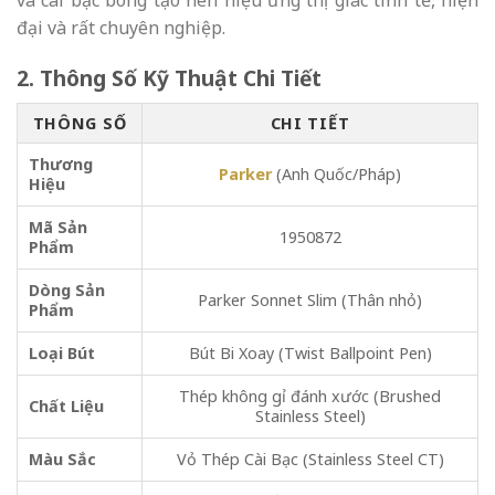
và cài bạc bóng tạo nên hiệu ứng thị giác tinh tế, hiện
đại và rất chuyên nghiệp.
2. Thông Số Kỹ Thuật Chi Tiết
THÔNG SỐ
CHI TIẾT
Thương
Parker
(Anh Quốc/Pháp)
Hiệu
Mã Sản
1950872
Phẩm
Dòng Sản
Parker Sonnet Slim (Thân nhỏ)
Phẩm
Loại Bút
Bút Bi Xoay (Twist Ballpoint Pen)
Thép không gỉ đánh xước (Brushed
Chất Liệu
Stainless Steel)
Màu Sắc
Vỏ Thép Cài Bạc (Stainless Steel CT)