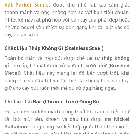
bút Parker
Sonnet
được thu nhỏ lại, tạo cảm giác
thanh mảnh và nhẹ nhàng hơn so với bản tiêu chuẩn.
Thiết kế này rất phù hợp với bàn tay của phái đẹp hoặc
những người yêu thích sự gọn gàng khi cài bút vào sổ
tay, túi áo sơ mi.
Chất Liệu Thép Không Gỉ (Stainless Steel)
Toàn bộ thân và nắp bút được chế tác từ
thép không
gỉ
cao cấp, bề mặt được xử lý
đánh xước mờ (Brushed
Metal)
. Chất liệu này mang lại độ bền vượt trội, khả
năng chịu va đập tốt và đặc biệt là không bám vân tay,
giữ cho cây bút luôn mới mẻ dù sử dụng hàng ngày.
Chi Tiết Cài Bạc (Chrome Trim) Đồng Bộ
Để tạo nên sự liền mạch trong thiết kế, các chi tiết như
cài bút mũi tên, khoen và đầu bút được mạ
Nickel
Palladium
sáng bóng. Sự kết hợp giữa thân thép xước