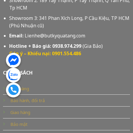
Showroom 2: 189 Tây Thạnh, P Tây Thạnh, Q Tân Phú,
Tp HCM
Showroom 3: 341 Phan Xích Long, P Cầu Kiệu, TP HCM
(Phú Nhuận cũ)
Email:
Lienhe@butkyquatang.com
Hotline + Báo giá:
0938.974.299
(Gia Bảo)
Góp ý – Khiếu nại: 0901.554.486
CHÍNH SÁCH
Bán hàng
Bảo hành, đổi trả
Giao hàng
Bảo mật