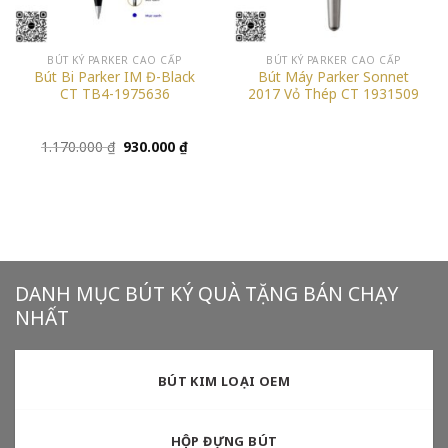
BÚT KÝ PARKER CAO CẤP
BÚT KÝ PARKER CAO CẤP
Bút Bi Parker IM Đ-Black
Bút Máy Parker Sonnet
CT TB4-1975636
2017 Vỏ Thép CT 1931509
Giá
Giá
1.170.000
₫
930.000
₫
gốc
hiện
là:
tại
1.170.000 ₫.
là:
930.000 ₫.
DANH MỤC BÚT KÝ QUÀ TẶNG BÁN CHẠY
NHẤT
BÚT KIM LOẠI OEM
HỘP ĐỰNG BÚT