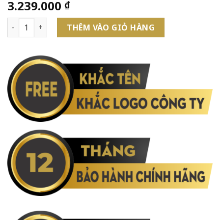
3.239.000
₫
Bút Bi Cao Cấp Parker Sonnet SLM Đ-ST Steel CT TB-195087
THÊM VÀO GIỎ HÀNG