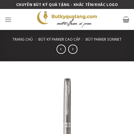
Skip
CHUYÊN BÚT KÝ QUÀ TẶNG - KHẮC TÊN/KHẮC LOGO
to
content
TRANG CHỦ
/
BÚT KÝ PARKER CAO CẤP
/
BÚT PARKER SONNET