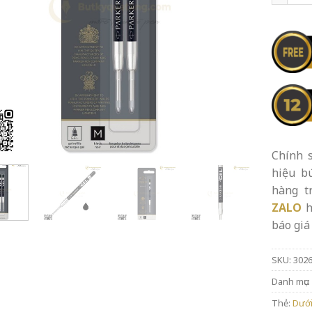
Chính s
hiệu b
hàng t
ZALO
h
báo giá 
SKU:
302
Danh mục:
Thẻ:
Dưới