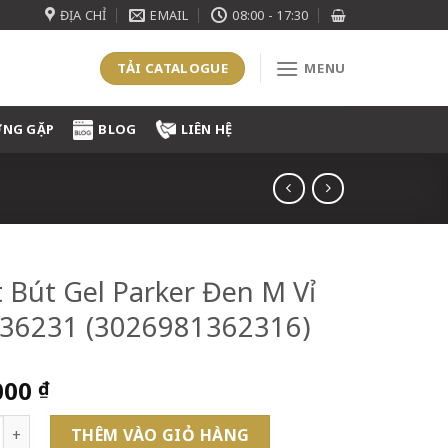
ĐỊA CHỈ
EMAIL
08:00 - 17:30
TẢI CATALOGUE
MENU
ỜNG GẶP
BLOG
LIÊN HỆ
 Bút Gel Parker Đen M Vỉ
136231 (3026981362316)
000
₫
t Gel Parker Đen M Vỉ 2-2136231 (3026981362316) số lượng
THÊM VÀO GIỎ HÀNG