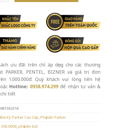
ách ưu đãi trên chỉ áp dụng cho các thương
út PARKER, PENTEL, BIZNER và giá trị đơn
rên 1.000.000đ. Quý khách vui lòng liên hệ
oặc
Hotline:
0938.974.299
để nhận tư vấn &
chi tiết
6981362316
Bút Ký Parker Cao Cấp
,
Phụ Kiện Parker
 500.000đ
,
phụ kiện bút