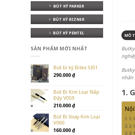
BÚT KÝ PARKER
BÚT KÝ BIZNER
BÚT KÝ PENTEL
MÔ 
Butky
SẢN PHẨM MỚI NHẤT
nghiệ
Bút bi ký Bitex SI01
Butky
290.000
₫
nhân v
1. 
Bút Bi Kim Loại Nắp
Đậy V059
210.000
₫
Nội
Bút Bi Xoay Kim Loại
1.
V060
2.
160.000
₫
3.