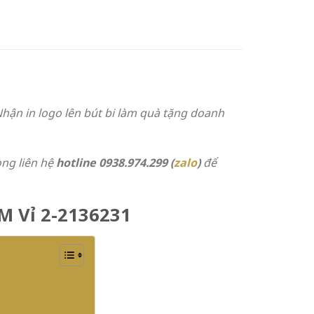
Nhận in logo lên bút bi làm quà tặng doanh
òng liên hệ
hotline 0938.974.299 (
zalo
)
để
 M Vỉ 2-2136231