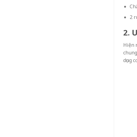
Chấ
2 r
2. 
Hiện 
chung
dụng c