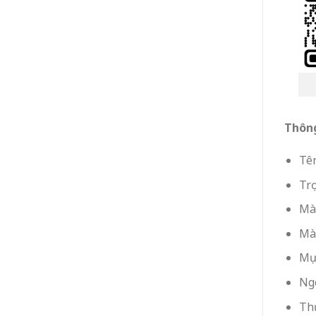
Thông
Tên
Tr
Mà
Mà
Mự
Ng
Th