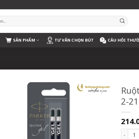
SẢN PHẨM
TƯ VẤN CHỌN BÚT
CÂU HỎI THƯ
Ruột
2-2
214.
Ruột Bú