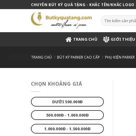
Skip
CHUYÊN BÚT KÝ QUÀ TẶNG - KHẮC TÊN/KHẮC LOGO
to
content
Tìm
kiếm:
TRANG CHỦ
GIỚI THIỆU
TRANG CHỦ
/
BÚT KÝ PARKER CAO CẤP
/
PHỤ KIỆN PARKER
CHỌN KHOẢNG GIÁ
DƯỚI 500.000Đ
500.000Đ - 1.000.000Đ
1.000.000Đ - 1.500.000Đ