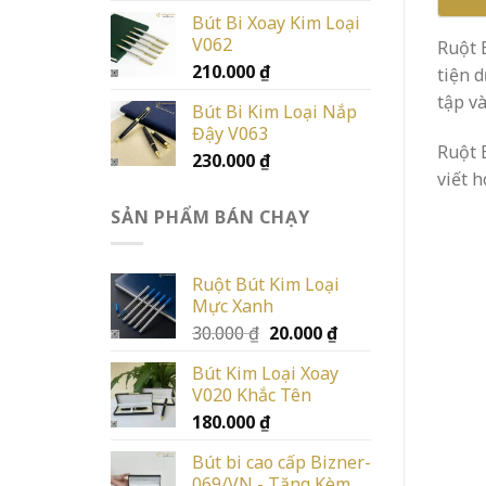
Bút Bi Xoay Kim Loại
V062
Ruột 
210.000
₫
tiện 
tập v
Bút Bi Kim Loại Nắp
Đậy V063
Ruột 
230.000
₫
viết h
SẢN PHẨM BÁN CHẠY
Ruột Bút Kim Loại
Mực Xanh
Giá
Giá
30.000
₫
20.000
₫
gốc
hiện
Bút Kim Loại Xoay
là:
tại
V020 Khắc Tên
30.000 ₫.
là:
180.000
₫
20.000 ₫.
Bút bi cao cấp Bizner-
069/VN - Tặng Kèm