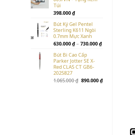
Túi
398.000
₫
Bút Ký Gel Pentel
Sterling K611 Ngòi
0.7mm Mực Xanh
Khoảng
630.000
₫
–
730.000
₫
giá:
Bút Bi Cao Cấp
từ
Parker Jotter SE X-
630.000 ₫
Red CLAS CT GB6-
đến
2025827
730.000 ₫
Giá
Giá
1.065.000
₫
890.000
₫
gốc
hiện
là:
tại
1.065.000 ₫.
là:
890.000 ₫.