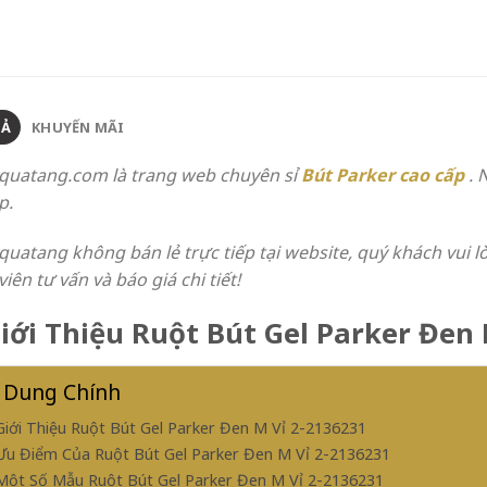
TẢ
KHUYẾN MÃI
quatang.com là trang web chuyên sỉ
Bút Parker cao cấp
. 
p.
quatang không bán lẻ trực tiếp tại website, quý khách vui l
iên tư vấn và báo giá chi tiết!
Giới Thiệu Ruột Bút Gel Parker Đen
 Dung Chính
 Giới Thiệu Ruột Bút Gel Parker Đen M Vỉ 2-2136231
 Ưu Điểm Của Ruột Bút Gel Parker Đen M Vỉ 2-2136231
 Một Số Mẫu Ruột Bút Gel Parker Đen M Vỉ 2-2136231