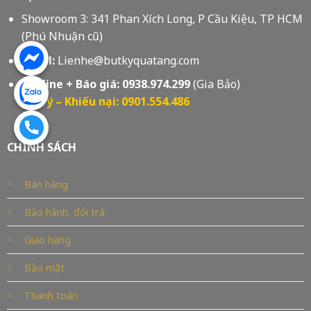
Showroom 3: 341 Phan Xích Long, P Cầu Kiệu, TP HCM
(Phú Nhuận cũ)
Email:
Lienhe@butkyquatang.com
Hotline + Báo giá:
0938.974.299
(Gia Bảo)
Góp ý – Khiếu nại: 0901.554.486
CHÍNH SÁCH
Bán hàng
Bảo hành, đổi trả
Giao hàng
Bảo mật
Thanh toán