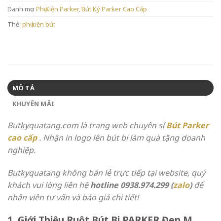
Danh mục:
Phụ Kiện Parker
,
Bút Ký Parker Cao Cấp
Thẻ:
phụ kiện bút
MÔ TẢ
KHUYẾN MÃI
Butkyquatang.com là trang web chuyên sỉ
Bút Parker
cao cấp
. Nhận in logo lên bút bi làm quà tặng doanh
nghiệp.
Butkyquatang không bán lẻ trực tiếp tại website, quý
khách vui lòng liên hệ
hotline 0938.974.299 (
zalo
)
để
nhân viên tư vấn và báo giá chi tiết!
1. Giới Thiệu Ruột Bút Bi PARKER Đen M