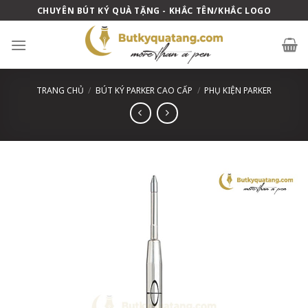
Skip
CHUYÊN BÚT KÝ QUÀ TẶNG - KHẮC TÊN/KHẮC LOGO
to
content
TRANG CHỦ
/
BÚT KÝ PARKER CAO CẤP
/
PHỤ KIỆN PARKER