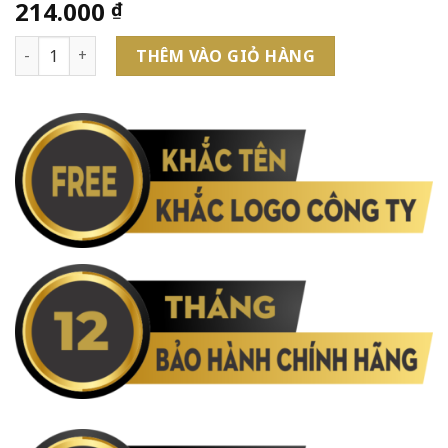
214.000
₫
Ruột Bút Bi PARKER Đen M BL1-1950369 (3501179503691) số 
THÊM VÀO GIỎ HÀNG