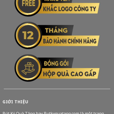
GIỚI THIỆU
Bút Ký Quà Tặng hay Butkyquatang.com là một trang