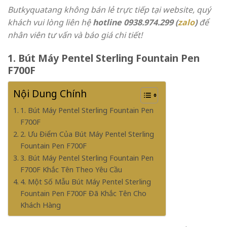
Butkyquatang không bán lẻ trực tiếp tại website, quý
khách vui lòng liên hệ
hotline 0938.974.299 (
zalo
)
để
nhân viên tư vấn và báo giá chi tiết!
1. Bút Máy Pentel Sterling Fountain Pen
F700F
Nội Dung Chính
1. Bút Máy Pentel Sterling Fountain Pen
F700F
2. Ưu Điểm Của Bút Máy Pentel Sterling
Fountain Pen F700F
3. Bút Máy Pentel Sterling Fountain Pen
F700F Khắc Tên Theo Yêu Cầu
4. Một Số Mẫu Bút Máy Pentel Sterling
Fountain Pen F700F Đã Khắc Tên Cho
Khách Hàng