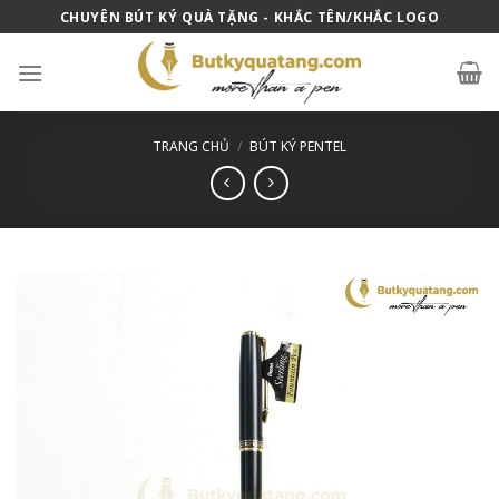
Skip
CHUYÊN BÚT KÝ QUÀ TẶNG - KHẮC TÊN/KHẮC LOGO
to
content
TRANG CHỦ
/
BÚT KÝ PENTEL