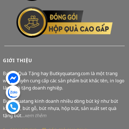
GIỚI THIỆU
Bút Ký Quà Tặng hay Butkyquatang.com là một trang
web chuyên cung cấp các sản phẩm bút khắc tên, in logo
làm quà tặng doanh nghiệp.
Butkyquatang kinh doanh nhiều dòng bút ký như bút
kim loại, bút gỗ, bút nhựa, hộp bút, sản xuất set quà
tặng bút…
xem thêm