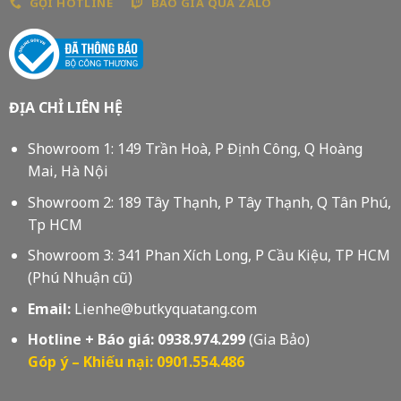
GỌI HOTLINE
BÁO GIÁ QUA ZALO
ĐỊA CHỈ LIÊN HỆ
Showroom 1: 149 Trần Hoà, P Định Công, Q Hoàng
Mai, Hà Nội
Showroom 2: 189 Tây Thạnh, P Tây Thạnh, Q Tân Phú,
Tp HCM
Showroom 3: 341 Phan Xích Long, P Cầu Kiệu, TP HCM
(Phú Nhuận cũ)
Email:
Lienhe@butkyquatang.com
Hotline + Báo giá:
0938.974.299
(Gia Bảo)
Góp ý – Khiếu nại: 0901.554.486