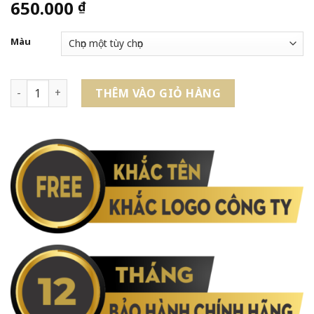
650.000
₫
Màu
Bút Máy Pentel Sterling Fountain Pen F700F số lượng
THÊM VÀO GIỎ HÀNG