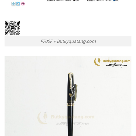
F700F + Butkyquatang.com