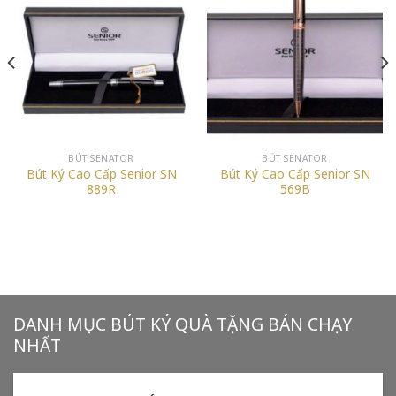
BÚT SENATOR
BÚT SENATOR
Bút Ký Cao Cấp Senior SN
Bút Ký Cao Cấp Senior SN
889R
569B
DANH MỤC BÚT KÝ QUÀ TẶNG BÁN CHẠY
NHẤT