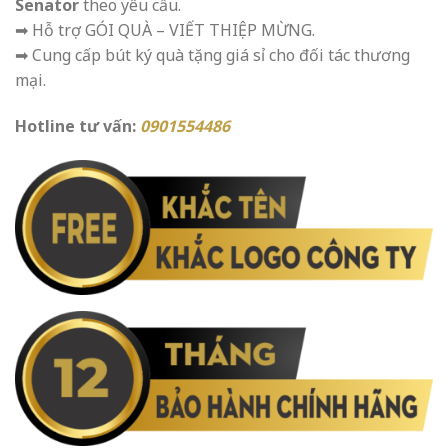
Senator
theo yêu cầu.
➡ Hỗ trợ GÓI QUÀ – VIẾT THIỆP MỪNG.
➡ Cung cấp bút ký quà tặng giá sỉ cho đối tác thương
mại.
Hotline tư vấn:
0901554486