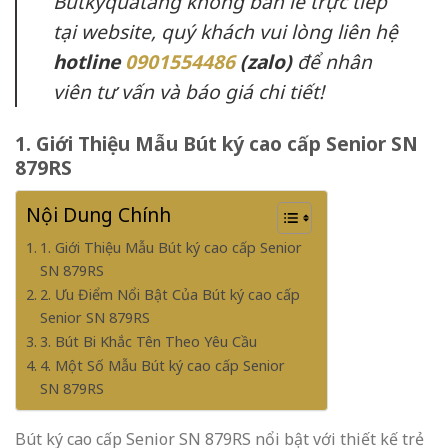
Butkyquatang không bán lẻ trực tiếp
tại website, quý khách vui lòng liên hệ
hotline
0901554486
(zalo)
để nhân
viên tư vấn và báo giá chi tiết!
1. Giới Thiệu Mẫu Bút ký cao cấp Senior SN
879RS
Nội Dung Chính
1. Giới Thiệu Mẫu Bút ký cao cấp Senior
SN 879RS
2. Ưu Điểm Nổi Bật Của Bút ký cao cấp
Senior SN 879RS
3. Bút Bi Khắc Tên Theo Yêu Cầu
4. Một Số Mẫu Bút ký cao cấp Senior
SN 879RS
Bút ký cao cấp Senior SN 879RS
nổi bật với thiết kế trẻ