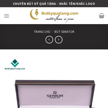
Skip
CHUYÊN BÚT KÝ QUÀ TẶNG - KHẮC TÊN/KHẮC LOGO
to
content
TRANG CHỦ
/
BÚT SENATOR