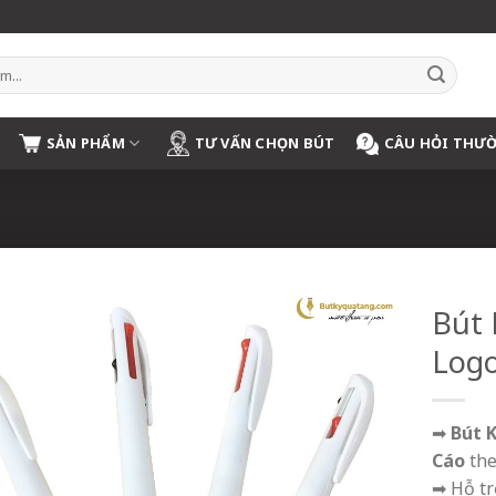
SẢN PHẨM
TƯ VẤN CHỌN BÚT
CÂU HỎI THƯ
Bút 
Log
➡
Bút 
Cáo
the
➡ Hỗ t