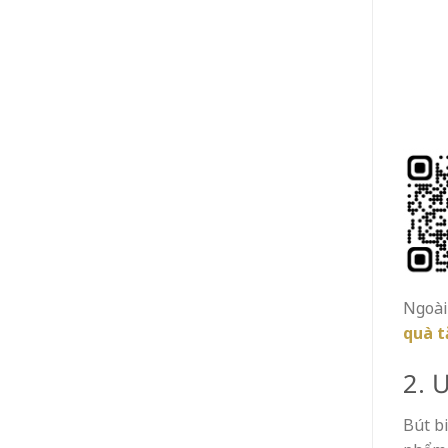
Ngoài 
quà t
2. 
Bút b