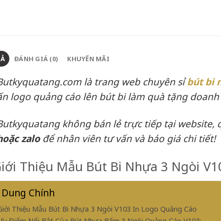
TẢ
ĐÁNH GIÁ (0)
KHUYẾN MÃI
Butkyquatang.com là trang web chuyên sỉ
bút bi 
ấn logo quảng cáo lên bút bi làm quà tặng doanh
Butkyquatang không bán lẻ trực tiếp tại website, 
hoặc zalo
để nhân viên tư vấn và báo giá chi tiết!
Giới Thiệu Mẫu Bút Bi Nhựa 3 Ngòi V
 Dung Chính
 Giới Thiệu Mẫu Bút Bi Nhựa 3 Ngòi V103 In Logo Quảng Cáo
 Ưu Điểm Nổi Bật Của Bút Nhựa Bấm 3 Ngòi Quảng Cáo V103: