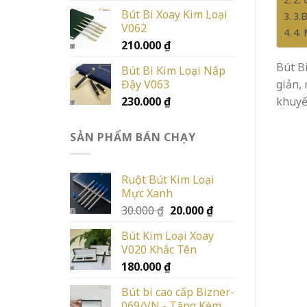
Bút Bi Xoay Kim Loại
3.
V062
4.
210.000
₫
Bút B
Bút Bi Kim Loại Nắp
Đậy V063
giản,
230.000
₫
khuyế
SẢN PHẨM BÁN CHẠY
Ruột Bút Kim Loại
Mực Xanh
Giá
Giá
30.000
₫
20.000
₫
gốc
hiện
Bút Kim Loại Xoay
là:
tại
V020 Khắc Tên
30.000 ₫.
là:
180.000
₫
20.000 ₫.
Bút bi cao cấp Bizner-
069/VN - Tặng Kèm