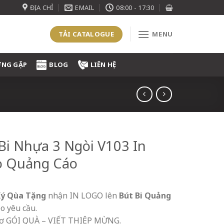
ĐỊA CHỈ
EMAIL
08:00 - 17:30
TẢI CATALOGUE
MENU
ỜNG GẶP
BLOG
LIÊN HỆ
Bi Nhựa 3 Ngòi V103 In
o Quảng Cáo
Ký Qùa Tặng
nhận IN LOGO lên
Bút Bi Quảng
o yêu cầu.
rợ GÓI QUÀ – VIẾT THIỆP MỪNG.