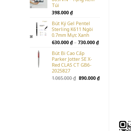
Túi
398.000
₫
Bút Ký Gel Pentel
Sterling K611 Ngòi
0.7mm Mực Xanh
Khoảng
630.000
₫
–
730.000
₫
giá:
Bút Bi Cao Cấp
từ
Parker Jotter SE X-
630.000 ₫
Red CLAS CT GB6-
đến
2025827
730.000 ₫
Giá
Giá
1.065.000
₫
890.000
₫
gốc
hiện
là:
tại
1.065.000 ₫.
là:
890.000 ₫.