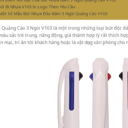
Bút Bi Nhựa V103 In Logo Theo Yêu Cầu:
 Một Số Mẫu Bút Nhựa Đầu Bấm 3 Ngòi Quảng Cáo V103:
i Quảng Cáo 3 Ngòi
V103
là một trong những loại bút độc đá
 màu sắc trẻ trung, năng động, giá thành hợp lý rất thích hợ
n mại, tri ân tới khách hàng hoặc là vật dụng văn phòng cho 