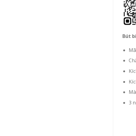
Bút b
Mã
Chấ
Kíc
Kíc
Màu
3 n