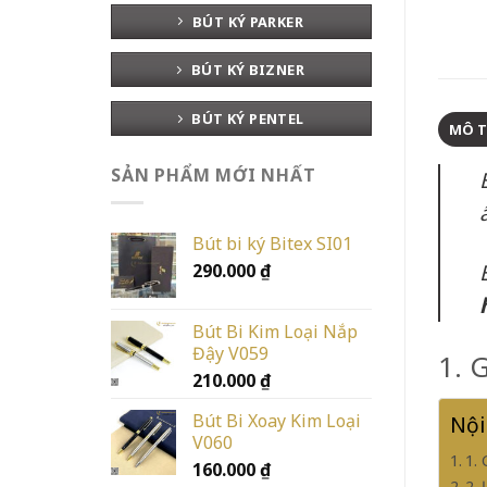
BÚT KÝ PARKER
BÚT KÝ BIZNER
BÚT KÝ PENTEL
MÔ 
SẢN PHẨM MỚI NHẤT
Bút bi ký Bitex SI01
290.000
₫
Bút Bi Kim Loại Nắp
Đậy V059
1. 
210.000
₫
Bút Bi Xoay Kim Loại
Nội
V060
1.
160.000
₫
2.