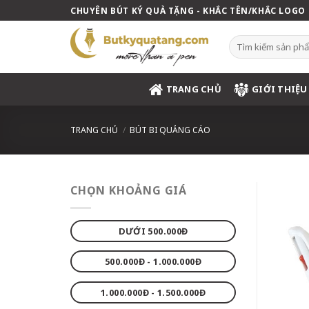
Skip
CHUYÊN BÚT KÝ QUÀ TẶNG - KHẮC TÊN/KHẮC LOGO
to
content
Tìm
kiếm:
TRANG CHỦ
GIỚI THIỆU
TRANG CHỦ
/
BÚT BI QUẢNG CÁO
CHỌN KHOẢNG GIÁ
DƯỚI 500.000Đ
500.000Đ - 1.000.000Đ
1.000.000Đ - 1.500.000Đ