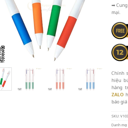
➡ Cung 
mại.
Chính s
hiệu b
hàng t
ZALO
h
báo giá 
SKU:
V10
Danh mục: