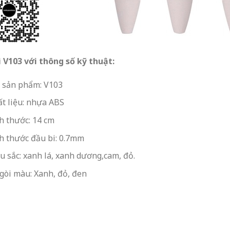
i
V103
với thông số kỹ thuật:
 sản phẩm:
V103
t liệu: nhựa ABS
h thước: 14 cm
h thước đầu bi: 0.7mm
 sắc: xanh lá, xanh dương,cam, đỏ.
gòi màu: Xanh, đỏ, đen