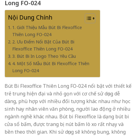
Long FO-024
Nội Dung Chính
1. Giới Thiệu Mẫu Bút Bi Flexoffice
Thiên Long FO-024
2. Ưu Điểm Nổi Bật Của Bút Bi
Flexoffice Thiên Long FO-024
3. Bút Bi In Logo Theo Yêu Cầu
4. Một Số Mẫu Bút Bi Flexoffice Thiên
Long FO-024
Bút Bi Flexoffice Thiên Long FO-024 nổi bật với thiết kế
trẻ trung hiện đại và nhỏ gọn với cơ chế sử dụng dễ
dàng, phù hợp với nhiều đối tượng khác nhau như học
sinh hay nhân viên văn phòng, người lao động ở nhiều
ngành nghề khác nhau. Bút bi Flexoffice là dạng bút bi
cửa sổ bấm, được trang bị nút bấm lò xo rất nhạy và
bền theo thời gian. Khi sử dụng sẽ không bung, không