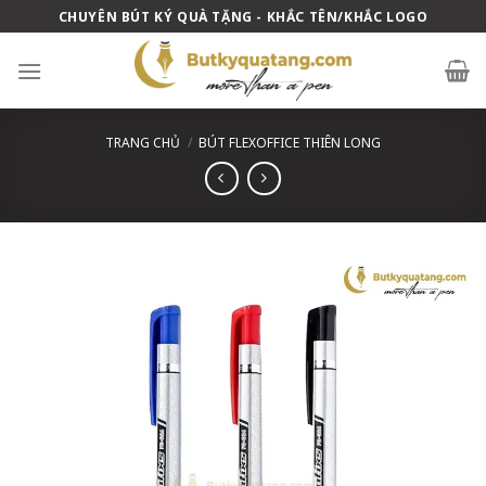
Skip
CHUYÊN BÚT KÝ QUÀ TẶNG - KHẮC TÊN/KHẮC LOGO
to
content
TRANG CHỦ
/
BÚT FLEXOFFICE THIÊN LONG