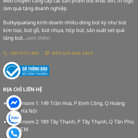
web chuyên cung cấp các sản phẩm bút khắc tên, in logo
làm quà tặng doanh nghiệp.
Butkyquatang kinh doanh nhiều dòng bút ký như bút
kim loại, bút gỗ, bút nhựa, hộp bút, sản xuất set quà
tặng bút…
xem thêm
GỌI HOTLINE
BÁO GIÁ QUA ZALO
ĐỊA CHỈ LIÊN HỆ
Showroom 1: 149 Trần Hoà, P Định Công, Q Hoàng
Mai, Hà Nội
Showroom 2: 189 Tây Thạnh, P Tây Thạnh, Q Tân Phú,
Tp HCM