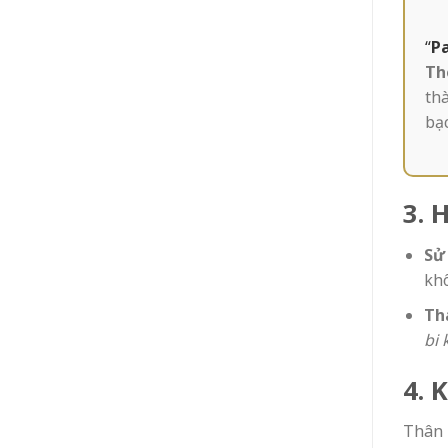
“
Pa
Th
th
bạc
3. 
Sử 
kh
Th
bi 
4. 
Thân 