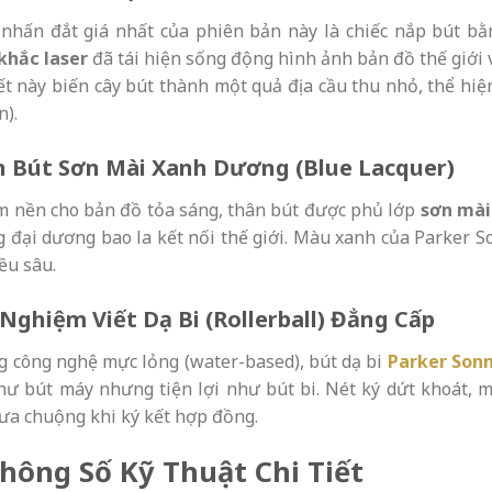
nhấn đắt giá nhất của phiên bản này là chiếc nắp bút bằn
khắc laser
đã tái hiện sống động hình ảnh bản đồ thế giới vớ
iết này biến cây bút thành một quả địa cầu thu nhỏ, thể hiệ
n).
 Bút Sơn Mài Xanh Dương (Blue Lacquer)
m nền cho bản đồ tỏa sáng, thân bút được phủ lớp
sơn mài
 đại dương bao la kết nối thế giới. Màu xanh của Parker Son
ều sâu.
 Nghiệm Viết Dạ Bi (Rollerball) Đẳng Cấp
ng công nghệ mực lỏng (water-based), bút dạ bi
Parker Son
hư bút máy nhưng tiện lợi như bút bi. Nét ký dứt khoát, 
ưa chuộng khi ký kết hợp đồng.
Thông Số Kỹ Thuật Chi Tiết