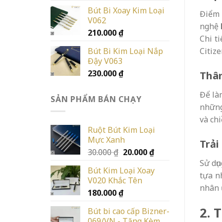
Bút Bi Xoay Kim Loại
Điểm 
V062
nghệ
210.000
₫
Chi t
Bút Bi Kim Loại Nắp
Citize
Đậy V063
230.000
₫
Thân
Để là
SẢN PHẨM BÁN CHẠY
những
và chi
Ruột Bút Kim Loại
Mực Xanh
Trải
Giá
Giá
30.000
₫
20.000
₫
gốc
hiện
Sử dụ
Bút Kim Loại Xoay
là:
tại
tựa n
V020 Khắc Tên
30.000 ₫.
là:
nhân 
180.000
₫
20.000 ₫.
2. 
Bút bi cao cấp Bizner-
069/VN - Tặng Kèm