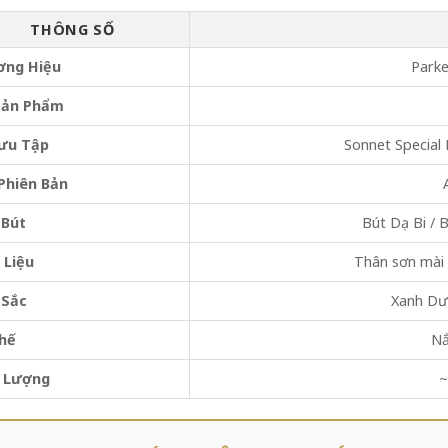
THÔNG SỐ
ơng Hiệu
Parke
Sản Phẩm
ưu Tập
Sonnet Special 
Phiên Bản
 Bút
Bút Dạ Bi / B
 Liệu
Thân sơn mài 
 Sắc
Xanh Dư
hế
Nắ
g Lượng
~