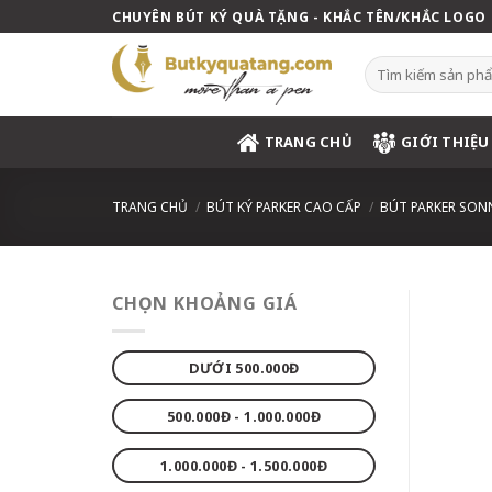
Skip
CHUYÊN BÚT KÝ QUÀ TẶNG - KHẮC TÊN/KHẮC LOGO
to
content
Tìm
kiếm:
TRANG CHỦ
GIỚI THIỆU
TRANG CHỦ
/
BÚT KÝ PARKER CAO CẤP
/
BÚT PARKER SON
CHỌN KHOẢNG GIÁ
DƯỚI 500.000Đ
500.000Đ - 1.000.000Đ
1.000.000Đ - 1.500.000Đ