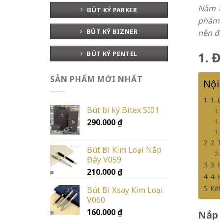
Nằm t
BÚT KÝ PARKER
phẩm 
BÚT KÝ BIZNER
nền đ
1. 
BÚT KÝ PENTEL
SẢN PHẨM MỚI NHẤT
Nội
1.
Bút bi ký Bitex SI01
290.000
₫
2.
Bút Bi Kim Loại Nắp
Đậy V059
3.
210.000
₫
4.
Kế
Bút Bi Xoay Kim Loại
V060
160.000
₫
Nắp 