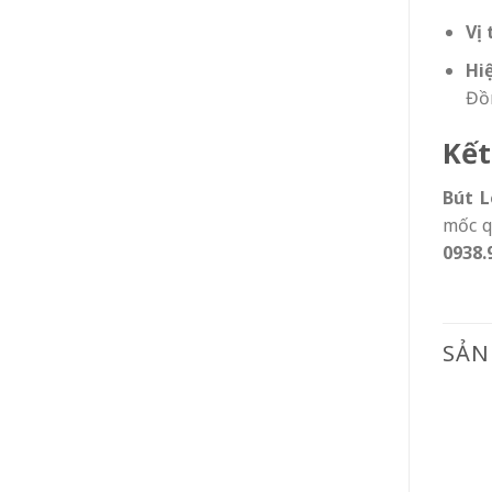
Vị 
Hi
Đồn
Kết
Bút L
mốc q
0938.
SẢN