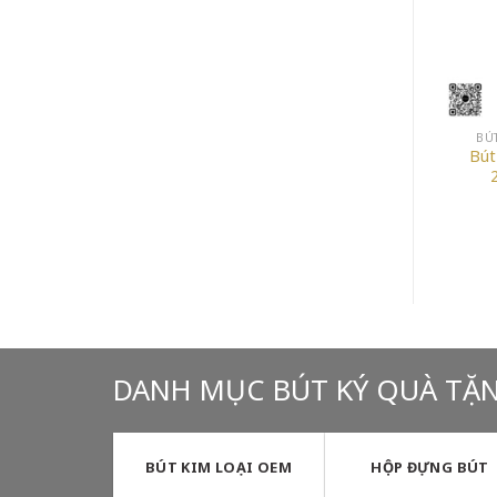
BÚT KÝ PARKER CAO CẤP
BÚT KÝ PARKER CAO CẤP
BÚ
Bút Dạ Kim Parker
Bút Bi Parker Duofold
Bút
Ingenuity Rubber And
2017 Ivory & Black GT
Metal 1858534
1931396
 ₫.
DANH MỤC BÚT KÝ QUÀ TẶ
BÚT KIM LOẠI OEM
HỘP ĐỰNG BÚT