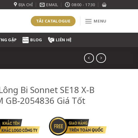
ĐỊA CHỈ
EMAIL
08:00 - 17:30
TẢI CATALOGUE
MENU
ỜNG GẶP
BLOG
LIÊN HỆ
Lông Bi Sonnet SE18 X-B
 GB-2054836 Giá Tốt