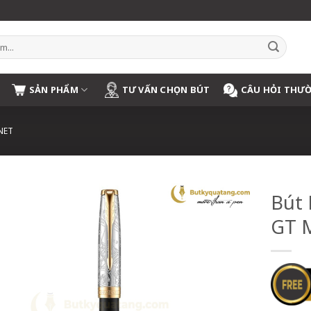
SẢN PHẨM
TƯ VẤN CHỌN BÚT
CÂU HỎI THƯ
NET
Bút 
GT M