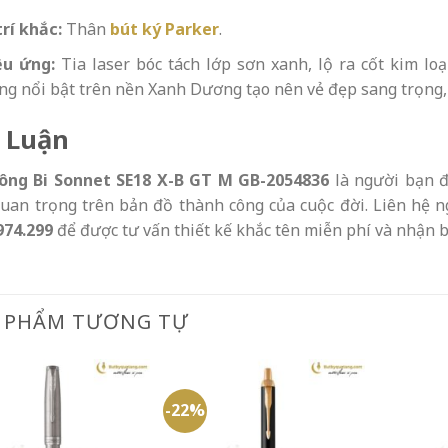
trí khắc:
Thân
bút ký Parker
.
ệu ứng:
Tia laser bóc tách lớp sơn xanh, lộ ra cốt kim l
g nổi bật trên nền Xanh Dương tạo nên vẻ đẹp sang trọng, 
 Luận
ông Bi Sonnet SE18 X-B GT M GB-2054836
là người bạn đ
uan trọng trên bản đồ thành công của cuộc đời. Liên hệ 
974.299
để được tư vấn thiết kế khắc tên miễn phí và nhận bá
 PHẨM TƯƠNG TỰ
-22%