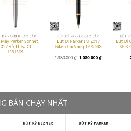
T KÝ PARKER CAO CẤP
BÚT KÝ PARKER CAO CẤP
BÚT K
 Máy Parker Sonnet
Bút Bi Parker IM 2017
Bút Bi 
2017 Vỏ Thép CT
Niken Cài Vàng 1975638
SE Đ-
1931509
Giá
Giá
1.380.000
₫
1.080.000
₫
gốc
hiện
là:
tại
1.380.000 ₫.
là:
1.080.000 ₫.
NG BÁN CHẠY NHẤT
BÚT KÝ BIZNER
BÚT KÝ PARKER