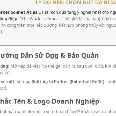
LÝ DO NÊN CHỌN BÚT DẠ BI S
rker Sonnet Atlas CT
là món quà tặng ý nghĩa nhất cho ngư
ông điệp:
“The World is Yours” (Thế giới là của bạn). Cây bú
ành công trên mọi nẻo đường. Rất hợp phong thủy với ng
).”
Hướng Dẫn Sử Dụng & Bảo Quản
dụng:
Mở nắp để viết (có thể gài nắp ra sau đuôi bút). Khi 
ô mực.
ay ruột:
Sử dụng
Ruột dạ bi Parker (Rollerball Refill)
chính
khô.
Khắc Tên & Logo Doanh Nghiệp
bút màu xanh dương là vị trí hoàn hảo để khắc laser cá nhâ