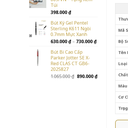
Túi
398.000
₫
Thư
Bút Ký Gel Pentel
Sterling K611 Ngòi
Mã 
0.7mm Mực Xanh
Khoảng
630.000
₫
–
730.000
₫
Bộ S
giá:
Bút Bi Cao Cấp
Tên 
từ
Parker Jotter SE X-
630.000 ₫
Red CLAS CT GB6-
Loại
đến
2025827
730.000 ₫
Chất
Giá
Giá
1.065.000
₫
890.000
₫
gốc
hiện
Màu
là:
tại
1.065.000 ₫.
là:
Cơ C
890.000 ₫.
Trọn