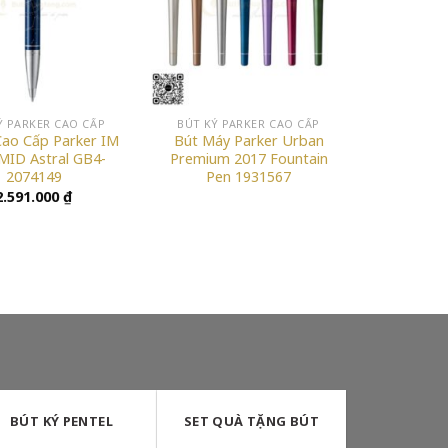
Ý PARKER CAO CẤP
BÚT KÝ PARKER CAO CẤP
Cao Cấp Parker IM
Bút Máy Parker Urban
MID Astral GB4-
Premium 2017 Fountain
2074149
Pen 1931567
2.591.000
₫
BÚT KÝ PENTEL
SET QUÀ TẶNG BÚT