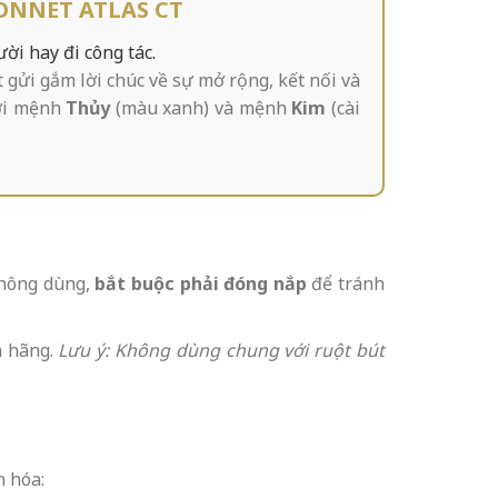
ONNET ATLAS CT
ời hay đi công tác.
t gửi gắm lời chúc về sự mở rộng, kết nối và
ười mệnh
Thủy
(màu xanh) và mệnh
Kim
(cài
không dùng,
bắt buộc phải đóng nắp
để tránh
 hãng.
Lưu ý: Không dùng chung với ruột bút
n hóa: