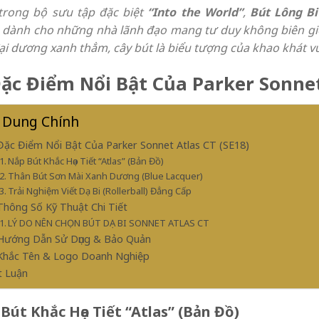
rong bộ sưu tập đặc biệt
“Into the World”
,
Bút Lông Bi
dành cho những nhà lãnh đạo mang tư duy không biên giới.
ại dương xanh thẳm, cây bút là biểu tượng của khao khát vư
Đặc Điểm Nổi Bật Của Parker Sonnet
 Dung Chính
 Đặc Điểm Nổi Bật Của Parker Sonnet Atlas CT (SE18)
Nắp Bút Khắc Họa Tiết “Atlas” (Bản Đồ)
Thân Bút Sơn Mài Xanh Dương (Blue Lacquer)
Trải Nghiệm Viết Dạ Bi (Rollerball) Đẳng Cấp
 Thông Số Kỹ Thuật Chi Tiết
LÝ DO NÊN CHỌN BÚT DẠ BI SONNET ATLAS CT
 Hướng Dẫn Sử Dụng & Bảo Quản
 Khắc Tên & Logo Doanh Nghiệp
t Luận
Bút Khắc Họa Tiết “Atlas” (Bản Đồ)