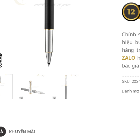
Chính s
hiệu b
hàng t
ZALO
h
báo giá 
SKU:
205
Danh mục:
TẢ
KHUYẾN MÃI