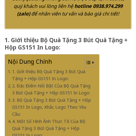
quý khách vui lòng liên hệ
hotline 0938.974.299
(
zalo
)
để nhân viên tư vấn và báo giá chi tiết!
1. Giới thiệu Bộ Quà Tặng 3 Bút Quà Tặng +
Hộp GS151 In Logo:
Nội Dung Chính
1. Giới thiệu Bộ Quà Tặng 3 Bút Quà
Tặng + Hộp GS151 In Logo:
2. Đặc Điểm Nổi Bật Của Bộ Quà Tặng
3 Bút Quà Tặng + Hộp GS151 In Logo:
3. Bộ Quà Tặng 3 Bút Quà Tặng + Hộp
GS151 In Logo, Khắc Logo Theo Yêu
Cầu:
4. Một Số Hình Ảnh Thực Tế Của Bộ
Quà Tặng 3 Bút Quà Tặng + Hộp
GS151 In Logo: