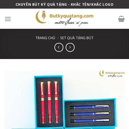
Skip
CHUYÊN BÚT KÝ QUÀ TẶNG - KHẮC TÊN/KHẮC LOGO
to
content
TRANG CHỦ
/
SET QUÀ TẶNG BÚT