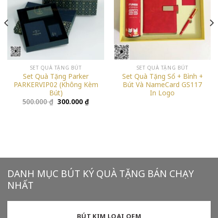
SET QUÀ TẶNG BÚT
SET QUÀ TẶNG BÚT
Set Quà Tặng Parker
Set Quà Tặng Sổ + Bình +
PARKERVIP02 (Không Kèm
Bút Và NameCard GS117
Bút)
In Logo
Giá
Giá
500.000
₫
300.000
₫
gốc
hiện
là:
tại
500.000 ₫.
là:
300.000 ₫.
DANH MỤC BÚT KÝ QUÀ TẶNG BÁN CHẠY
NHẤT
BÚT KIM LOẠI OEM