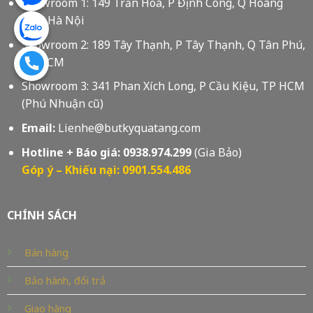
Showroom 1: 149 Trần Hoà, P Định Công, Q Hoàng
Mai, Hà Nội
Showroom 2: 189 Tây Thạnh, P Tây Thạnh, Q Tân Phú,
Tp HCM
Showroom 3: 341 Phan Xích Long, P Cầu Kiệu, TP HCM
(Phú Nhuận cũ)
Email:
Lienhe@butkyquatang.com
Hotline + Báo giá:
0938.974.299
(Gia Bảo)
Góp ý – Khiếu nại: 0901.554.486
CHÍNH SÁCH
Bán hàng
Bảo hành, đổi trả
Giao hàng