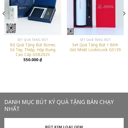
SET QUÀ TẶNG BÚT
SET QUÀ TẶNG BÚT
Bộ Quà Tặng Bút Bizner,
Set Quà Tặng Bút + Bình
Sổ Tay, Thiệp, Hộp Đựng
Giữ Nhiệt LocknLock GS139
Cao Cấp GSB2025
550.000
₫
DANH MỤC BÚT KÝ QUÀ TẶNG BÁN CHẠY
NHẤT
BÚT KIM LOẠI OEM