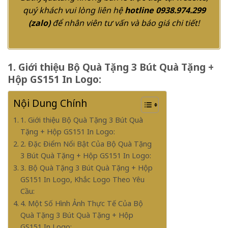
quý khách vui lòng liên hệ
hotline 0938.974.299
(
zalo
)
để nhân viên tư vấn và báo giá chi tiết!
1. Giới thiệu Bộ Quà Tặng 3 Bút Quà Tặng +
Hộp GS151 In Logo:
Nội Dung Chính
1. Giới thiệu Bộ Quà Tặng 3 Bút Quà
Tặng + Hộp GS151 In Logo:
2. Đặc Điểm Nổi Bật Của Bộ Quà Tặng
3 Bút Quà Tặng + Hộp GS151 In Logo:
3. Bộ Quà Tặng 3 Bút Quà Tặng + Hộp
GS151 In Logo, Khắc Logo Theo Yêu
Cầu:
4. Một Số Hình Ảnh Thực Tế Của Bộ
Quà Tặng 3 Bút Quà Tặng + Hộp
GS151 In Logo: