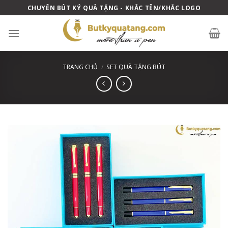
Skip
CHUYÊN BÚT KÝ QUÀ TẶNG - KHẮC TÊN/KHẮC LOGO
to
content
TRANG CHỦ
/
SET QUÀ TẶNG BÚT