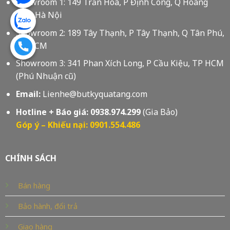
Showroom 1: 149 Trần Hoà, P Định Công, Q Hoàng
Mai, Hà Nội
Showroom 2: 189 Tây Thạnh, P Tây Thạnh, Q Tân Phú,
Tp HCM
Showroom 3: 341 Phan Xích Long, P Cầu Kiệu, TP HCM
(Phú Nhuận cũ)
Email:
Lienhe@butkyquatang.com
Hotline + Báo giá:
0938.974.299
(Gia Bảo)
Góp ý – Khiếu nại: 0901.554.486
CHÍNH SÁCH
Bán hàng
Bảo hành, đổi trả
Giao hàng